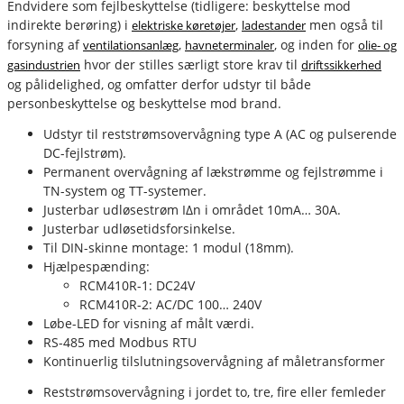
Endvidere som fejlbeskyttelse (tidligere: beskyttelse mod
indirekte berøring) i
,
men også til
elektriske køretøjer
ladestander
forsyning af
,
, og inden for
ventilationsanlæg
havneterminaler
olie- og
hvor der stilles særligt store krav til
gasindustrien
driftssikkerhed
og pålidelighed, og omfatter derfor udstyr til både
personbeskyttelse og beskyttelse mod brand.
Udstyr til reststrømsovervågning type A (AC og pulserende
DC-fejlstrøm).
Permanent overvågning af lækstrømme og fejlstrømme i
TN-system og TT-systemer.
Justerbar udløsestrøm IΔn i området 10mA… 30A.
Justerbar udløsetidsforsinkelse.
Til DIN-skinne montage: 1 modul (18mm).
Hjælpespænding:
RCM410R-1: DC24V
RCM410R-2: AC/DC 100… 240V
Løbe-LED for visning af målt værdi.
RS-485 med Modbus RTU
Kontinuerlig tilslutningsovervågning af måletransformer
Reststrømsovervågning i jordet to, tre, fire eller femleder