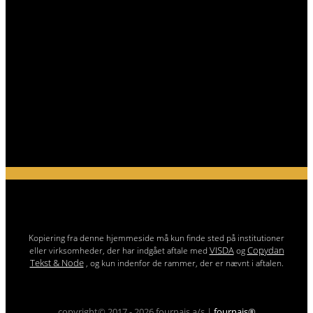
Kopiering fra denne hjemmeside må kun finde sted på institutioner
VISDA
Copydan
eller virksomheder, der har indgået aftale med
og
Tekst & Node
, og kun indenfor de rammer, der er nævnt i aftalen.
copyright© 2017 - 2026 fournais a/s |
fournais®