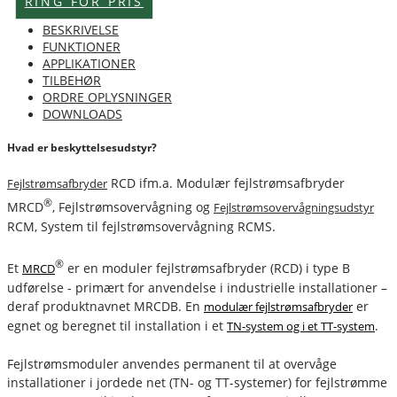
RING FOR PRIS
BESKRIVELSE
FUNKTIONER
APPLIKATIONER
TILBEHØR
ORDRE OPLYSNINGER
DOWNLOADS
Hvad er beskyttelsesudstyr?
RCD ifm.a. Modulær fejlstrømsafbryder
Fejlstrømsafbryder
®
MRCD
, Fejlstrømsovervågning og
Fejlstrømsovervågningsudstyr
RCM, System til fejlstrømsovervågning RCMS.
®
Et
er en moduler fejlstrømsafbryder (RCD) i type B
MRCD
udførelse - primært for anvendelse i industrielle installationer –
deraf produktnavnet MRCDB. En
er
modulær fejlstrømsafbryder
egnet og beregnet til installation i et
.
TN-system og i et TT-system
Fejlstrømsmoduler anvendes permanent til at overvåge
installationer i jordede net (TN- og TT-systemer) for fejlstrømme