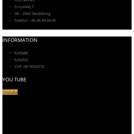
Enrumvej 7
DK - 2942 Skodsborg
Telefon: +45 45 89 04 45
INFORMATION
Kontakt
Kolofon
CVR: dk19542572
YOU TUBE
Youtube