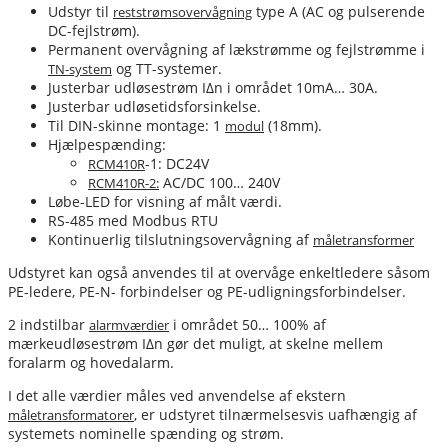
Udstyr til
type A (AC og pulserende
reststrømsovervågning
DC-fejlstrøm).
Permanent overvågning af lækstrømme og fejlstrømme i
og TT-systemer.
TN-system
Justerbar udløsestrøm IΔn i området 10mA… 30A.
Justerbar udløsetidsforsinkelse.
Til DIN-skinne montage: 1
(18mm).
modul
Hjælpespænding:
-1: DC24V
RCM410R
AC/DC 100… 240V
RCM410R-2:
Løbe-LED for visning af målt værdi.
RS-485 med Modbus RTU
Kontinuerlig tilslutningsovervågning af
måletransformer
Udstyret kan også anvendes til at overvåge enkeltledere såsom
PE-ledere, PE-N- forbindelser og PE-udligningsforbindelser.
2 indstilbar
i området 50… 100% af
alarmværdier
mærkeudløsestrøm IΔn gør det muligt, at skelne mellem
foralarm og hovedalarm.
I det alle værdier måles ved anvendelse af ekstern
, er udstyret tilnærmelsesvis uafhængig af
måletransformatorer
systemets nominelle spænding og strøm.