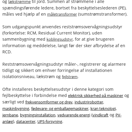
og
til jord. Summen af strømmene i alle
lækstrømme
spændingsførende ledere, bortset fra beskyttelseslederen (PE),
måles ved hjælp af en
(sumstrømstransformer).
måletransformer
Som udgangspunkt anvendes reststrømsovervågningsudstyr
(forkortelse: RCM, Residual Current Monitor), uden
sammenbygning med
, for at give brugeren
koblingsudstyr
information og meddelelse, langt før der sker afbrydelse af en
RCD.
Reststrømsovervågningsudstyr måler-, registrerer og alarmere
tidligt og sikkert om enhver forringelse af installationen
isolationsniveau, lækstrøm og
.
fejlstrøm
Ofte installeres beskyttelsesudstyr i denne kategori som
fejlbeskyttelse i forbindelse med
og
elektrisk sikkerhed på maskiner
særligt ved
,
,
frekvensomformer og drev
industrirobotter
,
,
,
maskinbygning
fødevare- og emballagemaskiner
kran teknologi
,
,
(
og
jernbane
bygningsinstallation
vedvarende energi
vindkraft
PV-
),
,
.
anlæg
datacenter
UPS-forsyning