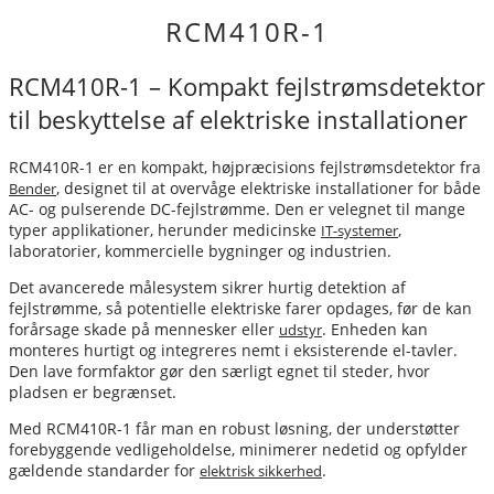
RCM410R-1
RCM410R-1 – Kompakt fejlstrømsdetektor
til beskyttelse af elektriske installationer
RCM410R-1 er en kompakt, højpræcisions fejlstrømsdetektor fra
, designet til at overvåge elektriske installationer for både
Bender
AC- og pulserende DC-fejlstrømme. Den er velegnet til mange
typer applikationer, herunder medicinske
,
IT-systemer
laboratorier, kommercielle bygninger og industrien.
Det avancerede målesystem sikrer hurtig detektion af
fejlstrømme, så potentielle elektriske farer opdages, før de kan
forårsage skade på mennesker eller
. Enheden kan
udstyr
monteres hurtigt og integreres nemt i eksisterende el-tavler.
Den lave formfaktor gør den særligt egnet til steder, hvor
pladsen er begrænset.
Med RCM410R-1 får man en robust løsning, der understøtter
forebyggende vedligeholdelse, minimerer nedetid og opfylder
gældende standarder for
.
elektrisk sikkerhed