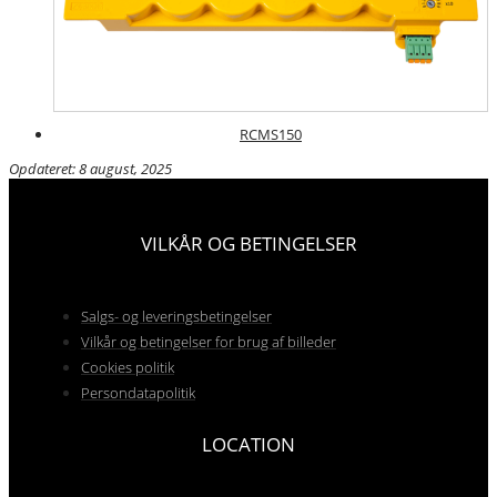
RCMS150
Opdateret: 8 august, 2025
VILKÅR OG BETINGELSER
Salgs- og leveringsbetingelser
Vilkår og betingelser for brug af billeder
Cookies politik
Persondatapolitik
LOCATION