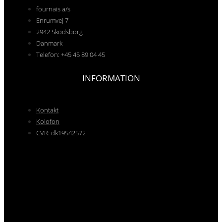
fournais a/s
Enrumvej 7
2942 Skodsborg
Danmark
Telefon: +45 45 89 04 45
INFORMATION
Kontakt
Kolofon
CVR: dk19542572