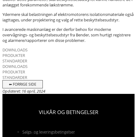
anlægget forekommende lækstrømme.
Ydermere skal belastningen af elektromotorens isolationsmateriale også
iagttages, under projektering og valg af rette beskyttelsesudstyr.
I avancerede maskinanlæg er der derfor behov for moderne
overvågnings- og beskyttelsesudstyr fra Bender, som hurtigt registrere
og alarmere/rapporterer om disse problemer.
DOWNLOADS
PRODUKTER
STANDARDER
DOWNLOADS
PRODUKTER
STANDARDER
⬅ FORRIGE SIDE
Opdateret: 16 april, 2024
VILKÅR OG BETINGELSER
Salgs- og leveringsbetingelser