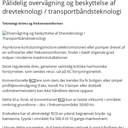
Pålidelig overvågning og beskyttelse af
drevteknologi / transportbåndsteknologi
Teknologi drives og frekvensomformer
Asynkrone kortslutningsmotore (elektromotorer) eller pumper drevet af
en softstarter eller frekvensomformer, finder i stødt stigende grad
indpas i moderne maskininstallationer.
Disse regulerede drev, genererer samtidig kritiske harmoniske
forstyrrelser, som sendes retur, ud på AC-forsyningsnettet.
Konventionelle
RCD
‘ere som dem der kendes fra fx boligen, eller simpel
jordfejlsovervågning (f.eks. kendt fra 3 lampe- eller dobbelt
voltmetermetoden) kan ikke håndtere denne opgave.
Dette bl.a. fordi, et konventionel
RCD
kun er testet virksomt i området
omkring grundtone – dvs. i frekvensområdet 50/60 Hz.
Endvidere har et almindeligt RCD en yderst begrænset bryde- og
bæreevne, typisk i området fra 500 A til 10 gange mærkestrøm.
Udover dette parameter, skal beskyttelsesudstyret kunne håndtere de i