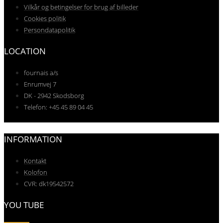
Vilkår og betingelser for brug af billeder
Cookies politik
Persondatapolitik
LOCATION
fournais a/s
Enrumvej 7
DK - 2942 Skodsborg
Telefon: +45 45 89 04 45
INFORMATION
Kontakt
Kolofon
CVR: dk19542572
YOU TUBE