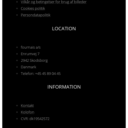
Vilkår og betingelser for brug af billeder
Cookies politik
Persondatapolitik
LOCATION
fournais a/s
Enrumvej 7
2942 Skodsborg
Danmark
Telefon: +45 45 89 04 45
INFORMATION
Kontakt
Kolofon
CVR: dk19542572