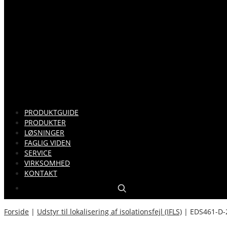
PRODUKTGUIDE
PRODUKTER
LØSNINGER
FAGLIG VIDEN
SERVICE
VIRKSOMHED
KONTAKT
Forside
|
Udstyr til lokalisering af isolationsfejl (IFLS)
|
EDS461-D-