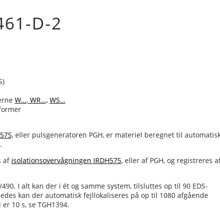
461-D-2
S)
ierne
W…
,
WR…,
WS…
sformer
575,
eller pulsgeneratoren PGH, er materiel beregnet til automatis
.
s af
isolationsovervågningen IRDH575
, eller af PGH, og registreres a
90. I alt kan der i ét og samme system, tilsluttes op til 90 EDS-
edes kan der automatisk fejllokaliseres på op til 1080 afgående
 er 10 s, se TGH1394.