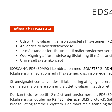
EDS
Afløst af: EDS441-L-4
Udstyr til lokalisering af isolationsfejl i IT-systemer (IFL
Anvendes til hovedstrømkredse
12 målekanaler for tilslutning til måletransformer ser
Overvågning af forbindelse og tilslutning til måletran
Universelt systemkoncept
ISOSCAN® EDS460/490 i kombination med
ISOMETER® IRDH
lokalisering af isolationsfejl i IT-systemer, dvs. i isolerede net
Strømsignalet som anvendes til lokalisering af fejl, generere
de måletransformere som er tilsluttet lokaliseringsudstyret.
Der kan tilsluttes op til 12 målstrømtransformere pr. EDS460/4
lokaliseringsmoduler via
RS-485 interface
(BMS-protokol). Sål
kredse i et og samme IT-system. Den maksimale scanning tid