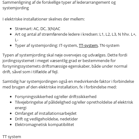
Sammenligning af de forskellige typer af lederarrangement og
systemjording
I elektriske installationer skelnes der mellem:
Strømart: AC, DC, 3(N)AC
Art og antal af strømførende ledere i kredsen: L1, L2, L3, N hhv. L+,
L-
Typer af systemjording: IT-system,
TT-system
, TN-system
Typen af systemjording skal nøje overvejes og udvælges. Dette fordi
jordingssystemet i meget væsentlig grad er bestemmende for
forsyningssystemets driftsmæssige egenskaber, både under normal
drift, såvel som i tilfælde af fejl.
Samtidig har systemjordingen også en medvirkende faktor i forbindelse
med brugen af den elektriske installation, fx i forbindelse med:
Forsyningssikkerhed og/eller driftssikkerhed
Tilvejebringelse af pålidelighed og/eller opretholdelse af elektrisk
energi
Omfanget af installationsarbejdet
Drift og vedligeholdelse, nedetider
Elektromagnetisk kompatibilitet
TT system