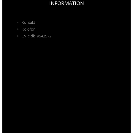
INFORMATION
Kontakt
Kolofon
CVR: dk19542572