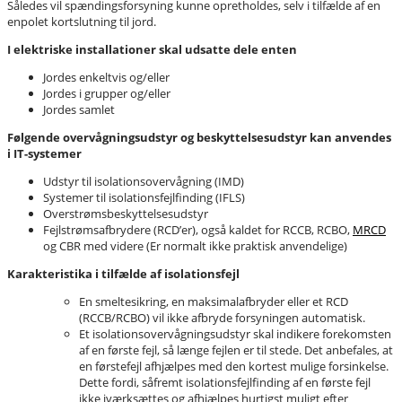
Således vil spændingsforsyning kunne opretholdes, selv i tilfælde af en
enpolet kortslutning til jord.
I elektriske installationer skal udsatte dele enten
Jordes enkeltvis og/eller
Jordes i grupper og/eller
Jordes samlet
Følgende overvågningsudstyr og beskyttelsesudstyr kan anvendes
i IT-systemer
Udstyr til isolationsovervågning (IMD)
Systemer til isolationsfejlfinding (IFLS)
Overstrømsbeskyttelsesudstyr
Fejlstrømsafbrydere (RCD’er), også kaldet for RCCB, RCBO,
MRCD
og CBR med videre (Er normalt ikke praktisk anvendelige)
Karakteristika i tilfælde af isolationsfejl
En smeltesikring, en maksimalafbryder eller et RCD
(RCCB/RCBO) vil ikke afbryde forsyningen automatisk.
Et isolationsovervågningsudstyr skal indikere forekomsten
af en første fejl, så længe fejlen er til stede. Det anbefales, at
en førstefejl afhjælpes med den kortest mulige forsinkelse.
Dette fordi, såfremt isolationsfejlfinding af en første fejl
ikke iværksættes og afhjælpes hurtigst muligt efter