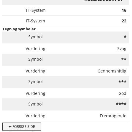
16
22
Tegn og symboler
*
Svag
**
Gennemsnitlig
***
God
****
Fremragende
⬅ FORRIGE SIDE