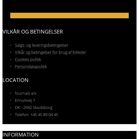
VILKÅR OG BETINGELSER
Salgs- og leveringsbetingelser
Vilkår og betingelser for brug af billeder
Cookies politik
Persondatapolitik
LOCATION
fournais a/s
Enrumvej 7
DK - 2942 Skodsborg
Telefon: +45 45 89 04 45
INFORMATION