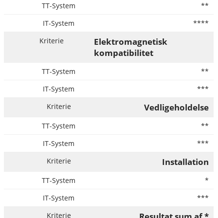
**
****
Elektromagnetisk
kompatibilitet
**
***
Vedligeholdelse
**
***
Installation
*
***
Resultat sum af *