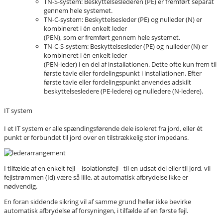
TN-S-system: Beskyttelseslederen (PE) er fremført separat
gennem hele systemet.
TN-C-system: Beskyttelsesleder (PE) og nulleder (N) er
kombineret i én enkelt leder
(PEN), som er fremført gennem hele systemet.
TN-C-S-system: Beskyttelsesleder (PE) og nulleder (N) er
kombineret i én enkelt leder
(PEN-leder) i en del af installationen. Dette ofte kun frem til
første tavle eller fordelingspunkt i installationen. Efter
første tavle eller fordelingspunkt anvendes adskilt
beskyttelsesledere (PE-ledere) og nulledere (N-ledere).
IT system
I et IT system er alle spændingsførende dele isoleret fra jord, eller ét
punkt er forbundet til jord over en tilstrækkelig stor impedans.
I tilfælde af en enkelt fejl – isolationsfejl - til en udsat del eller til jord, vil
fejlstrømmen (Id) være så lille, at automatisk afbrydelse ikke er
nødvendig.
En foran siddende sikring vil af samme grund heller ikke bevirke
automatisk afbrydelse af forsyningen, i tilfælde af en første fejl.