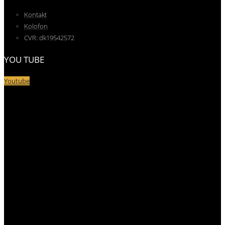
Kontakt
Kolofon
CVR: dk19542572
YOU TUBE
Youtube