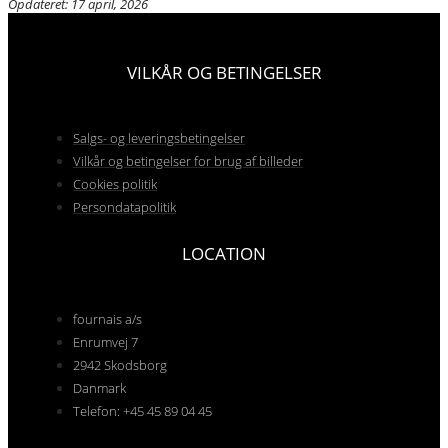
Opdateret: 17 april, 2026
VILKÅR OG BETINGELSER
Salgs- og leveringsbetingelser
Vilkår og betingelser for brug af billeder
Cookies politik
Persondatapolitik
LOCATION
fournais a/s
Enrumvej 7
2942 Skodsborg
Danmark
Telefon: +45 45 89 04 45