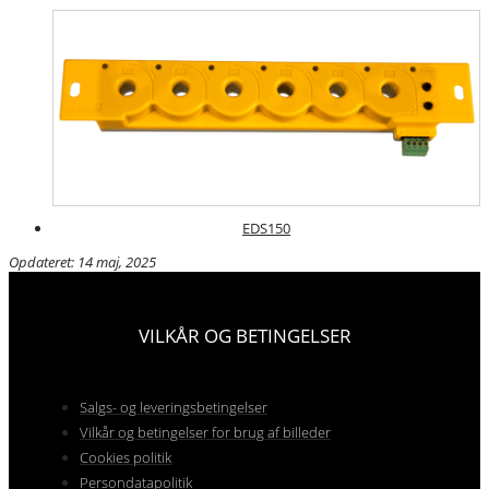
EDS150
Opdateret: 14 maj, 2025
VILKÅR OG BETINGELSER
Salgs- og leveringsbetingelser
Vilkår og betingelser for brug af billeder
Cookies politik
Persondatapolitik