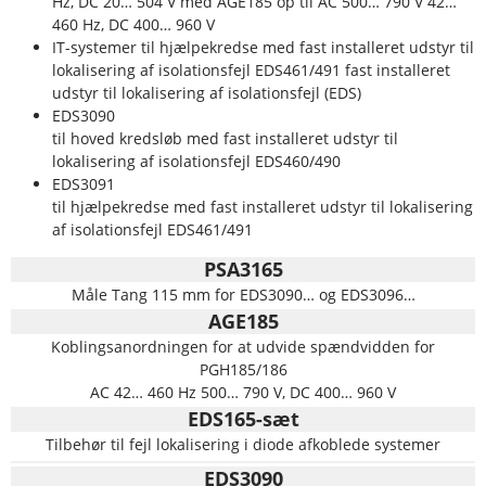
Hz, DC 20… 504 V med AGE185 op til AC 500… 790 V 42…
460 Hz, DC 400… 960 V
IT-systemer til hjælpekredse med fast installeret udstyr til
lokalisering af isolationsfejl EDS461/491 fast installeret
udstyr til lokalisering af isolationsfejl (EDS)
EDS3090
til hoved kredsløb med fast installeret udstyr til
lokalisering af isolationsfejl EDS460/490
EDS3091
til hjælpekredse med fast installeret udstyr til lokalisering
af isolationsfejl EDS461/491
PSA3165
Måle Tang 115 mm for EDS3090… og EDS3096…
AGE185
Koblingsanordningen for at udvide spændvidden for
PGH185/186
AC 42… 460 Hz 500… 790 V, DC 400… 960 V
EDS165-sæt
Tilbehør til fejl lokalisering i diode afkoblede systemer
EDS3090