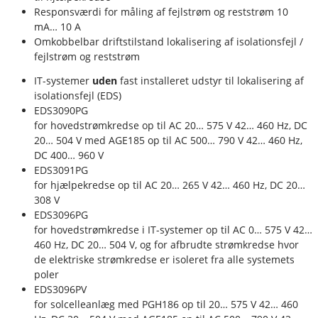
Responsværdi for måling af fejlstrøm og reststrøm 10
mA… 10 A
Omkobbelbar driftstilstand lokalisering af isolationsfejl /
fejlstrøm og reststrøm
IT-systemer
uden
fast installeret udstyr til lokalisering af
isolationsfejl (EDS)
EDS3090PG
for hovedstrømkredse op til AC 20… 575 V 42… 460 Hz, DC
20… 504 V med AGE185 op til AC 500… 790 V 42… 460 Hz,
DC 400… 960 V
EDS3091PG
for hjælpekredse op til AC 20… 265 V 42… 460 Hz, DC 20…
308 V
EDS3096PG
for hovedstrømkredse i IT-systemer op til AC 0… 575 V 42…
460 Hz, DC 20… 504 V, og for afbrudte strømkredse hvor
de elektriske strømkredse er isoleret fra alle systemets
poler
EDS3096PV
for solcelleanlæg med PGH186 op til 20… 575 V 42… 460