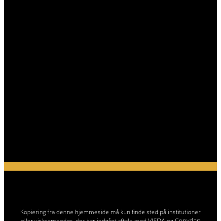
Kopiering fra denne hjemmeside må kun finde sted på institutioner
VISDA
Copydan
eller virksomheder, der har indgået aftale med
og