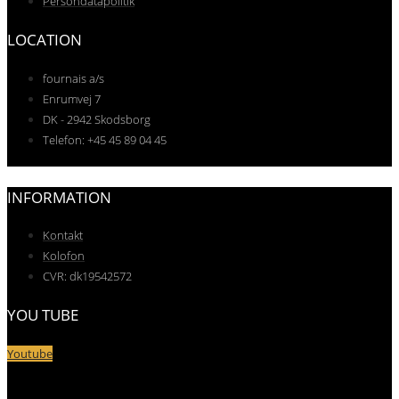
Persondatapolitik
LOCATION
fournais a/s
Enrumvej 7
DK - 2942 Skodsborg
Telefon: +45 45 89 04 45
INFORMATION
Kontakt
Kolofon
CVR: dk19542572
YOU TUBE
Youtube