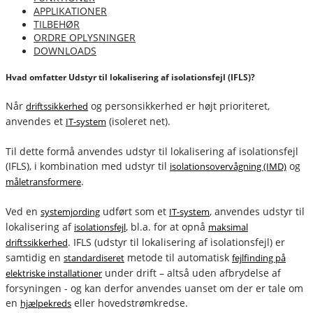
APPLIKATIONER
TILBEHØR
ORDRE OPLYSNINGER
DOWNLOADS
Hvad omfatter Udstyr til lokalisering af isolationsfejl (IFLS)?
Når
og personsikkerhed er højt prioriteret,
driftssikkerhed
anvendes et
(isoleret net).
IT-system
Til dette formå anvendes udstyr til lokalisering af isolationsfejl
(IFLS), i kombination med udstyr til
og
isolationsovervågning (IMD)
.
måletransformere
Ved en
udført som et
, anvendes udstyr til
systemjording
IT-system
lokalisering af
, bl.a. for at opnå
isolationsfejl
maksimal
. IFLS (udstyr til lokalisering af isolationsfejl) er
driftssikkerhed
samtidig en
metode til automatisk
standardiseret
fejlfinding på
under drift – altså uden afbrydelse af
elektriske installationer
forsyningen - og kan derfor anvendes uanset om der er tale om
en
eller hovedstrømkredse.
hjælpekreds