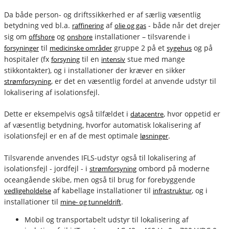
Da både person- og driftssikkerhed er af særlig væsentlig
betydning ved bl.a.
af
- både når det drejer
raffinering
olie og gas
sig om
og
installationer – tilsvarende i
offshore
onshore
til
gruppe 2 på et
og på
forsyninger
medicinske områder
sygehus
hospitaler (fx
til en
stue med mange
forsyning
intensiv
stikkontakter), og i installationer der kræver en sikker
, er det en væsentlig fordel at anvende udstyr til
strømforsyning
lokalisering af isolationsfejl.
Dette er eksempelvis også tilfældet i
, hvor oppetid er
datacentre
af væsentlig betydning, hvorfor automatisk lokalisering af
isolationsfejl er en af de mest optimale
.
løsninger
Tilsvarende anvendes IFLS-udstyr også til lokalisering af
isolationsfejl - jordfejl - i
ombord på moderne
strømforsyning
oceangående skibe, men også til brug for forebyggende
af kabellage installationer til
, og i
vedligeholdelse
infrastruktur
installationer til
.
mine- og tunneldrift
fournais-bender
Mobil og transportabelt udstyr til lokalisering af