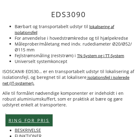
EDS3090
Bærbart og transportabelt udstyr til
lokalisering af
isolationsfejl
For anvendelse i hovedstrømkredse og til hjælpekredse
Måleprober/måletang med indv. rudediameter Ø20/Ø52/
Ø115 mm
Fejlstrømsmåling (reststrøm) i
TN-System og i TT-System
Universelt systemkoncept
ISOSCAN® EDS30… er en transportabelt udstyr til lokalisering af
isolationsfejl, og beregnet til at lokalisere
isolationsfejl i isolerede
net (IT-systemer).
Alle til formålet nødvendige komponenter er indeholdt i en
robust aluminiumskuffert, som er praktisk at bære og gøre
udstyret enkelt at transportere.
Lagervare
RING FOR PRIS
BESKRIVELSE
FUNKTIONER