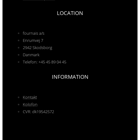
LOCATION
fournais a/s
Enrumvej 7
2942 Skodsborg
Danmark
Telefon: +45 45 89 04 45
INFORMATION
Kontakt
Kolofon
CVR: dk19542572