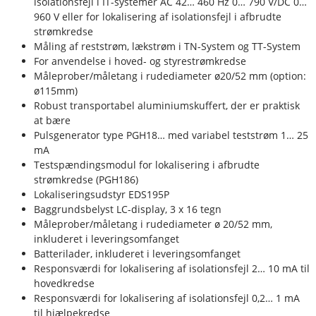
isolationsfejl i IT-systemer AC 42… 460 Hz 0… 790 V/DC 0…
960 V eller for lokalisering af isolationsfejl i afbrudte
strømkredse
Måling af reststrøm, lækstrøm i TN-System og TT-System
For anvendelse i hoved- og styrestrømkredse
Måleprober/måletang i rudediameter ø20/52 mm (option:
ø115mm)
Robust transportabel aluminiumskuffert, der er praktisk
at bære
Pulsgenerator type PGH18… med variabel teststrøm 1… 25
mA
Testspændingsmodul for lokalisering i afbrudte
strømkredse (PGH186)
Lokaliseringsudstyr EDS195P
Baggrundsbelyst LC-display, 3 x 16 tegn
Måleprober/måletang i rudediameter ø 20/52 mm,
inkluderet i leveringsomfanget
Batterilader, inkluderet i leveringsomfanget
Responsværdi for lokalisering af isolationsfejl 2… 10 mA til
hovedkredse
Responsværdi for lokalisering af isolationsfejl 0,2… 1 mA
til hjælpekredse