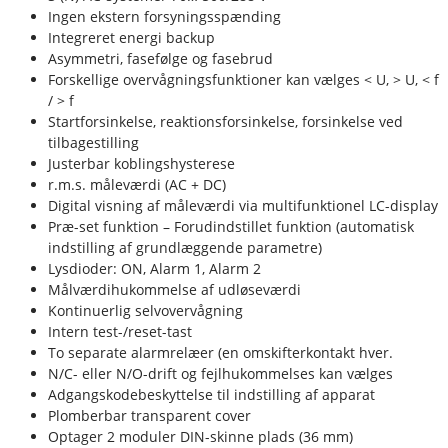
Ingen ekstern forsyningsspænding
Integreret energi backup
Asymmetri, fasefølge og fasebrud
Forskellige overvågningsfunktioner kan vælges < U, > U, < f
/ > f
Startforsinkelse, reaktionsforsinkelse, forsinkelse ved
tilbagestilling
Justerbar koblingshysterese
r.m.s. måleværdi (AC + DC)
Digital visning af måleværdi via multifunktionel LC-display
Præ-set funktion – Forudindstillet funktion (automatisk
indstilling af grundlæggende parametre)
Lysdioder: ON, Alarm 1, Alarm 2
Målværdihukommelse af udløseværdi
Kontinuerlig selvovervågning
Intern test-/reset-tast
To separate alarmrelæer (en omskifterkontakt hver.
N/C- eller N/O-drift og fejlhukommelses kan vælges
Adgangskodebeskyttelse til indstilling af apparat
Plomberbar transparent cover
Optager 2 moduler DIN-skinne plads (36 mm)