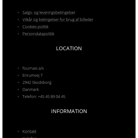
Salgs- og leveringsbetingelser
Vilkår og betingelser for brug af billeder
Cookies politik
Persondatapolitik
LOCATION
fournais a/s
Enrumvej 7
2942 Skodsborg
Danmark
Telefon: +45 45 89 04 45
INFORMATION
Kontakt