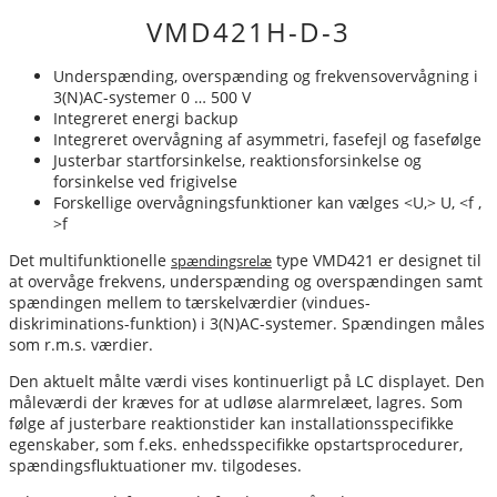
VMD421H-D-3
Underspænding, overspænding og frekvensovervågning i
3(N)AC-systemer 0 … 500 V
Integreret energi backup
Integreret overvågning af asymmetri, fasefejl og fasefølge
Justerbar startforsinkelse, reaktionsforsinkelse og
forsinkelse ved frigivelse
Forskellige overvågningsfunktioner kan vælges <U,> U, <f ,
>f
Det multifunktionelle
type VMD421 er designet til
spændingsrelæ
at overvåge frekvens, underspænding og overspændingen samt
spændingen mellem to tærskelværdier (vindues-
diskriminations-funktion) i 3(N)AC-systemer. Spændingen måles
som r.m.s. værdier.
Den aktuelt målte værdi vises kontinuerligt på LC displayet. Den
måleværdi der kræves for at udløse alarmrelæet, lagres. Som
følge af justerbare reaktionstider kan installationsspecifikke
egenskaber, som f.eks. enhedsspecifikke opstartsprocedurer,
spændingsfluktuationer mv. tilgodeses.