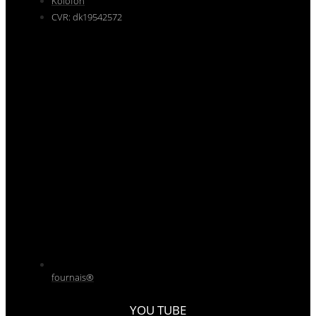
Kolofon
CVR: dk19542572
fournais®
YOU TUBE