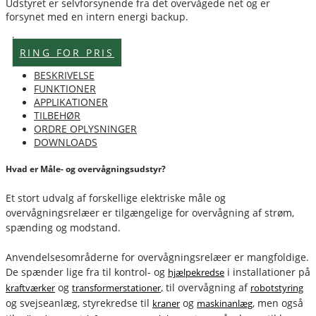
Udstyret er selvforsynende fra det overvågede net og er
forsynet med en intern energi backup.
Lagervare
RING FOR PRIS
BESKRIVELSE
FUNKTIONER
APPLIKATIONER
TILBEHØR
ORDRE OPLYSNINGER
DOWNLOADS
Hvad er Måle- og overvågningsudstyr?
Et stort udvalg af forskellige elektriske måle og
overvågningsrelæer er tilgængelige for overvågning af strøm,
spænding og modstand.
Anvendelsesområderne for overvågningsrelæer er mangfoldige.
De spænder lige fra til kontrol- og
i installationer på
hjælpekredse
og
, til overvågning af
kraftværker
transformerstationer
robotstyring
og svejseanlæg, styrekredse til
og
, men også
kraner
maskinanlæg