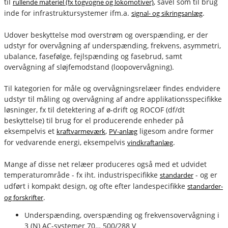
til
, såvel som til brug
rullende materiel (fx togvogne og lokomotiver)
inde for infrastruktursystemer ifm.a.
.
signal- og sikringsanlæg
Udover beskyttelse mod overstrøm og overspænding, er der
udstyr for overvågning af underspænding, frekvens, asymmetri,
ubalance, fasefølge, fejlspænding og fasebrud, samt
overvågning af sløjfemodstand (loopovervågning).
Til kategorien for måle og overvågningsrelæer findes endvidere
udstyr til måling og overvågning af andre applikationsspecifikke
løsninger, fx til detektering af ø-drift og ROCOF (df/dt
beskyttelse) til brug for el producerende enheder på
eksempelvis et
,
ligesom andre former
kraftvarmeværk
PV-anlæg
for vedvarende energi, eksempelvis
.
vindkraftanlæg
Mange af disse net relæer produceres også med et udvidet
temperaturområde - fx iht. industrispecifikke
- og er
standarder
udført i kompakt design, og ofte efter landespecifikke
standarder-
.
og forskrifter
fournais-bender
Underspænding, overspænding og frekvensovervågning i
3 (N) AC-systemer 70… 500/288 V