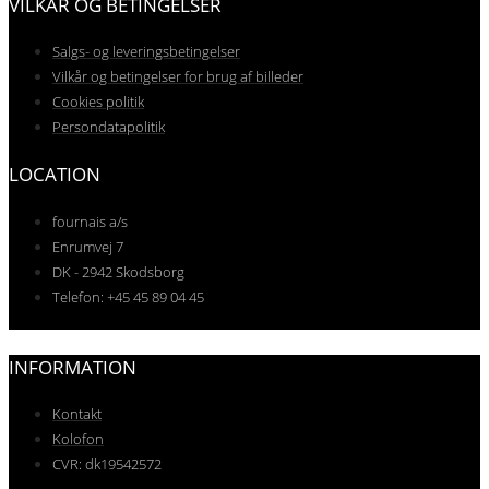
VILKÅR OG BETINGELSER
Salgs- og leveringsbetingelser
Vilkår og betingelser for brug af billeder
Cookies politik
Persondatapolitik
LOCATION
fournais a/s
Enrumvej 7
DK - 2942 Skodsborg
Telefon: +45 45 89 04 45
INFORMATION
Kontakt
Kolofon
CVR: dk19542572