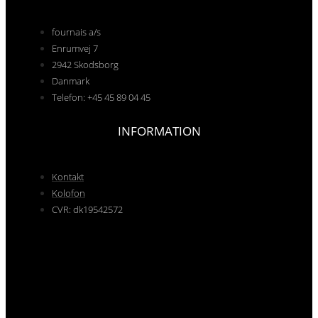
fournais a/s
Enrumvej 7
2942 Skodsborg
Danmark
Telefon: +45 45 89 04 45
INFORMATION
Kontakt
Kolofon
CVR: dk19542572