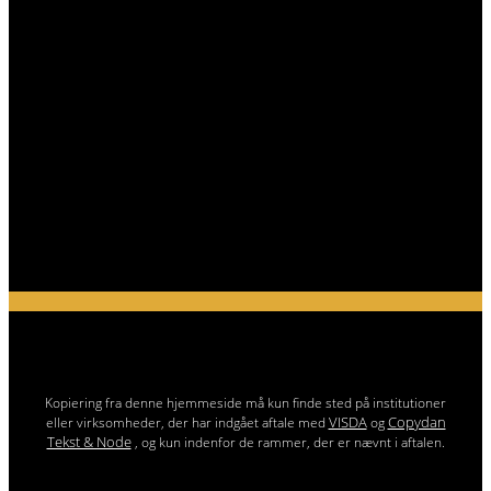
Kopiering fra denne hjemmeside må kun finde sted på institutioner
VISDA
Copydan
eller virksomheder, der har indgået aftale med
og
Tekst & Node
, og kun indenfor de rammer, der er nævnt i aftalen.