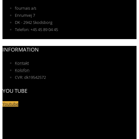
fournais a/s
Enrumvej 7
DK - 2942 Skodsborg
Telefon: +45 45 89 04 45
INFORMATION
Kontakt
Kolofon
CVR: dk19542572
YOU TUBE
Youtube