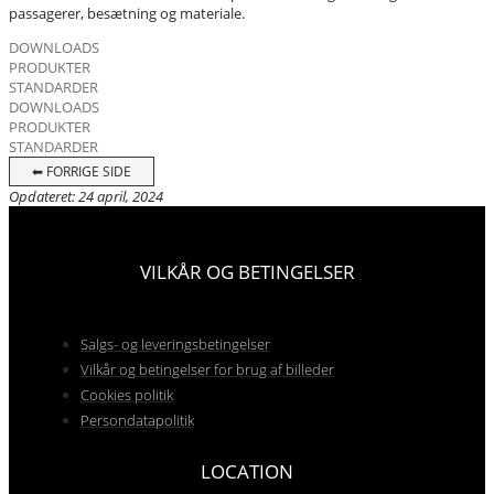
passagerer, besætning og materiale.
DOWNLOADS
PRODUKTER
STANDARDER
DOWNLOADS
PRODUKTER
STANDARDER
⬅ FORRIGE SIDE
Opdateret: 24 april, 2024
VILKÅR OG BETINGELSER
Salgs- og leveringsbetingelser
Vilkår og betingelser for brug af billeder
Cookies politik
Persondatapolitik
LOCATION