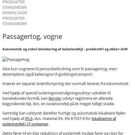
PRODUKTER
STANDARDER
DOWNLOADS
PRODUKTER
STANDARDER
Passagertog, vogne
Automatisk og enkel lokalisering af isolationsfejl - problemfri og sikker drift
Ikke kun vognene til personbefordring som fx passagertog, men
eksemplevis også kølevogne til godstogstransport.
Kræver en separat strømforsyning der normalt leveres fra lokomotivet.
Ved hjælp af speciel isoleringsovervågningsudstyr udviklet til
banetekniske formål, kan
Bender
udstyr registrere en allerede
begyndende fejl, dvs. en isolationsfejl på et meget tidligt stadie.
Samtidig kan udstyret derefter hurtigt og automatisk lokalisere fejlen
ved hjælp af
IFLS,
dvs. material iht. EN 61557-9 for
lokalisering af
isoleringsfejl i IT-systemer
.
Dette fører til en klar reduktion af potientelt mulige farer og risici for