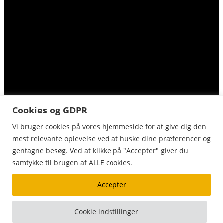
Cookies og GDPR
Vi bruger cookies på vores hjemmeside for at give dig den
mest relevante oplevelse ved at huske dine præferencer og
Kopiering fra denne hjemmeside må kun finde sted på institutioner
gentagne besøg. Ved at klikke på "Accepter" giver du
VISDA
Copydan
eller virksomheder, der har indgået aftale med
og
samtykke til brugen af ALLE cookies.
Tekst & Node
, og kun indenfor de rammer, der er nævnt i aftalen.
Accepter
copyright© 2017 - 2026 fournais a/s |
fournais®
Cookie indstillinger
+45 45 89 04 45