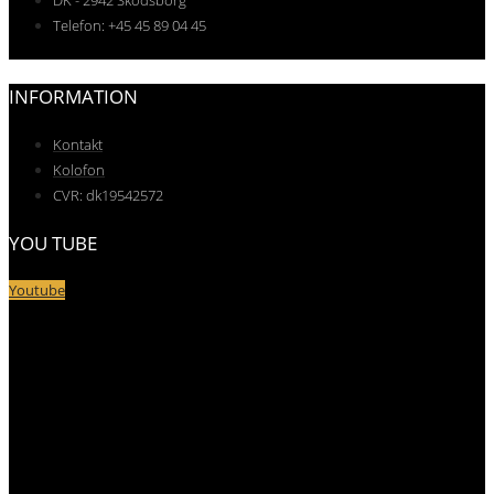
DK - 2942 Skodsborg
Telefon: +45 45 89 04 45
INFORMATION
Kontakt
Kolofon
CVR: dk19542572
YOU TUBE
Youtube