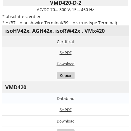
VMD420-D-2
AC/DC 70… 300 V, 15… 460 Hz
* absolutte værdier
* * (B7… = push-wire Terminal/B9… = skrue-type Terminal)
isoHV42x, AGH42x, isoRW42x , VMx420
Certifikat
Se PDF
Download
Kopier
VMD420
Datablad
Se PDF
Download