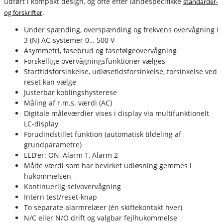
udført i kompakt design, og ofte efter landespecifikke
standarder-
.
og forskrifter
fournais-bender
Under spænding, overspænding og frekvens overvågning i
3 (N) AC-systemer 0… 500 V
Asymmetri, fasebrud og fasefølgeovervågning
Forskellige overvågningsfunktioner vælges
Starttidsforsinkelse, udløsetidsforsinkelse, forsinkelse ved
reset kan vælge
Justerbar koblingshysterese
Måling af r.m.s. værdi (AC)
Digitale måleværdier vises i display via multifunktionelt
LC-display
Forudindstillet funktion (automatisk tildeling af
grundparametre)
LED’er: ON, Alarm 1, Alarm 2
Målte værdi som har bevirket udløsning gemmes i
hukommelsen
Kontinuerlig selvovervågning
Intern test/reset-knap
To separate alarmrelæer (én skiftekontakt hver)
N/C eller N/O drift og valgbar fejlhukommelse