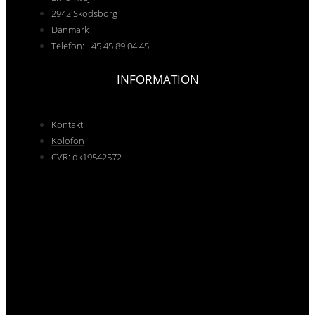
2942 Skodsborg
Danmark
Telefon: +45 45 89 04 45
INFORMATION
Kontakt
Kolofon
CVR: dk19542572