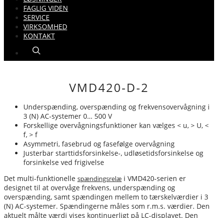
FAGLIG VIDEN
SERVICE
VIRKSOMHED
KONTAKT
VMD420-D-2
Underspænding, overspænding og frekvensovervågning i
3 (N) AC-systemer 0… 500 V
Forskellige overvågningsfunktioner kan vælges < u, > U, <
f, > f
Asymmetri, fasebrud og fasefølge overvågning
Justerbar starttidsforsinkelse-, udløsetidsforsinkelse og
forsinkelse ved frigivelse
Det multi-funktionelle
i VMD420-serien er
spændingsrelæ
designet til at overvåge frekvens, underspænding og
overspænding, samt spændingen mellem to tærskelværdier i 3
(N) AC-systemer. Spændingerne måles som r.m.s. værdier. Den
aktuelt målte værdi vises kontinuerligt på LC-displayet. Den