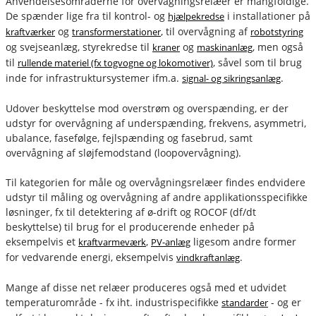
Anvendelsesområderne for overvågningsrelæer er mangfoldige.
De spænder lige fra til kontrol- og
i installationer på
hjælpekredse
og
, til overvågning af
kraftværker
transformerstationer
robotstyring
og svejseanlæg, styrekredse til
og
, men også
kraner
maskinanlæg
til
, såvel som til brug
rullende materiel (fx togvogne og lokomotiver)
inde for infrastruktursystemer ifm.a.
.
signal- og sikringsanlæg
Udover beskyttelse mod overstrøm og overspænding, er der
udstyr for overvågning af underspænding, frekvens, asymmetri,
ubalance, fasefølge, fejlspænding og fasebrud, samt
overvågning af sløjfemodstand (loopovervågning).
Til kategorien for måle og overvågningsrelæer findes endvidere
udstyr til måling og overvågning af andre applikationsspecifikke
løsninger, fx til detektering af ø-drift og ROCOF (df/dt
beskyttelse) til brug for el producerende enheder på
eksempelvis et
,
ligesom andre former
kraftvarmeværk
PV-anlæg
for vedvarende energi, eksempelvis
.
vindkraftanlæg
Mange af disse net relæer produceres også med et udvidet
temperaturområde - fx iht. industrispecifikke
- og er
standarder