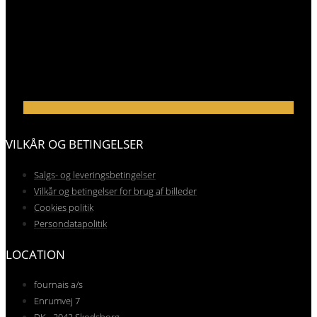
VILKÅR OG BETINGELSER
Salgs- og leveringsbetingelser
Vilkår og betingelser for brug af billeder
Cookies politik
Persondatapolitik
LOCATION
fournais a/s
Enrumvej 7