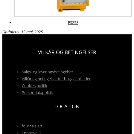
ES258
Opdateret: 13 maj, 2025
VILKÅR OG BETINGELSER
Salgs- og leveringsbetingelser
Vilkår og betingelser for brug af billeder
Cookies politik
Persondatapolitik
LOCATION
fournais a/s
Enrumvej 7