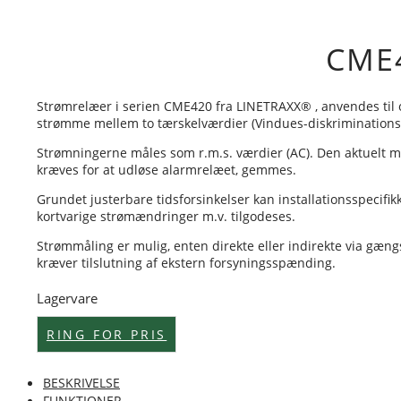
CME
Strømrelæer i serien CME420 fra LINETRAXX® , anvendes til 
strømme mellem to tærskelværdier (Vindues-diskriminations-
Strømningerne måles som r.m.s. værdier (AC). Den aktuelt mål
kræves for at udløse alarmrelæet, gemmes.
Grundet justerbare tidsforsinkelser kan installationsspeci
kortvarige strømændringer m.v. tilgodeses.
Strømmåling er mulig, enten direkte eller indirekte via gæn
kræver tilslutning af ekstern forsyningsspænding.
Lagervare
RING FOR PRIS
BESKRIVELSE
FUNKTIONER