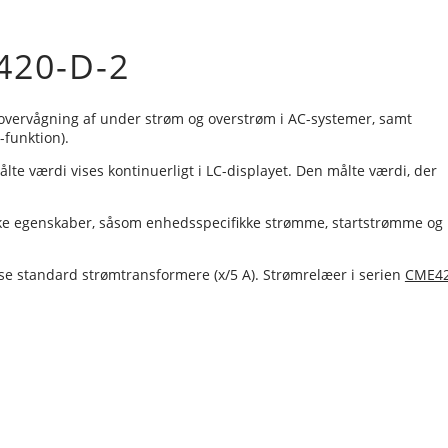
420-D-2
overvågning af under strøm og overstrøm i AC-systemer, samt
funktion).
te værdi vises kontinuerligt i LC-displayet. Den målte værdi, der
fikke egenskaber, såsom enhedsspecifikke strømme, startstrømme og
gse standard strømtransformere (x/5 A). Strømrelæer i serien
CME4