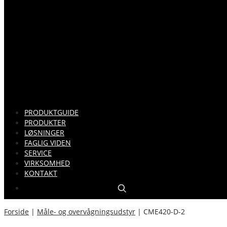
PRODUKTGUIDE
PRODUKTER
LØSNINGER
FAGLIG VIDEN
SERVICE
VIRKSOMHED
KONTAKT
Forside
|
Måle- og overvågningsudstyr
|
CME420-D-2