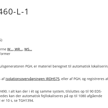
460-L-1
S)
ierne
W…
,
WR…,
WS…
sformer
ulsgeneratoren PGH, er materiel beregnet til automatisk lokaliseri
s af
isolationsovervågningen IRDH575
, eller af PGH, og registreres a
90. I alt kan der i ét og samme system, tilsluttes op til 90 EDS-
edes kan der automatisk fejllokaliseres på op til 1080 afgående
 er 10 s, se TGH1394.