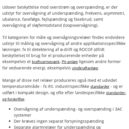
Udover beskyttelse mod overstrøm og overspænding, er der
udstyr for overvågning af underspænding, frekvens, asymmetri,
ubalance, fasefølge, fejlspænding og fasebrud, samt
overvågning af sløjfemodstand (loopovervågning).
Til kategorien for måle og overvågningsrelæer findes endvidere
udstyr til måling og overvågning af andre applikationsspecifikke
løsninger, fx til detektering af ø-drift og ROCOF (df/dt
beskyttelse) til brug for el producerende enheder på
eksempelvis et
,
ligesom andre former
kraftvarmeværk
PV-anlæg
for vedvarende energi, eksempelvis
.
vindkraftanlæg
Mange af disse net relæer produceres også med et udvidet
temperaturområde - fx iht. industrispecifikke
- og er
standarder
udført i kompakt design, og ofte efter landespecifikke
standarder-
.
og forskrifter
fournais-bender
Overvågning af underspænding- og overspænding i 3AC
systemer
Der kræves ingen separat forsyningsspænding
Separate alarmrelæer for underspænding og