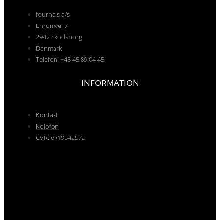
fournais a/s
Enrumvej 7
2942 Skodsborg
Danmark
Telefon: +45 45 89 04 45
INFORMATION
Kontakt
Kolofon
CVR: dk19542572