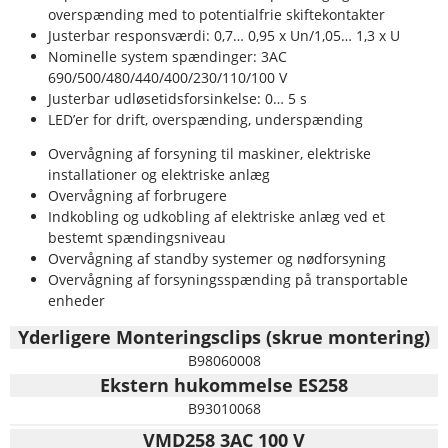
overspænding med to potentialfrie skiftekontakter
Justerbar responsværdi: 0,7… 0,95 x Un/1,05… 1,3 x U
Nominelle system spændinger: 3AC
690/500/480/440/400/230/110/100 V
Justerbar udløsetidsforsinkelse: 0… 5 s
LED’er for drift, overspænding, underspænding
Overvågning af forsyning til maskiner, elektriske
installationer og elektriske anlæg
Overvågning af forbrugere
Indkobling og udkobling af elektriske anlæg ved et
bestemt spændingsniveau
Overvågning af standby systemer og nødforsyning
Overvågning af forsyningsspænding på transportable
enheder
Yderligere Monteringsclips (skrue montering)
B98060008
Ekstern hukommelse ES258
B93010068
VMD258 3AC 100 V