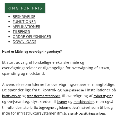
Lagervare
RING FOR PRIS
BESKRIVELSE
FUNKTIONER
APPLIKATIONER
TILBEHØR
ORDRE OPLYSNINGER
DOWNLOADS
Hvad er Måle- og overvågningsudstyr?
Et stort udvalg af forskellige elektriske måle og
overvågningsrelæer er tilgængelige for overvågning af strøm,
spænding og modstand.
Anvendelsesområderne for overvågningsrelæer er mangfoldige.
De spænder lige fra til kontrol- og
i installationer på
hjælpekredse
og
, til overvågning af
kraftværker
transformerstationer
robotstyring
og svejseanlæg, styrekredse til
og
, men også
kraner
maskinanlæg
til
, såvel som til brug
rullende materiel (fx togvogne og lokomotiver)
inde for infrastruktursystemer ifm.a.
.
signal- og sikringsanlæg