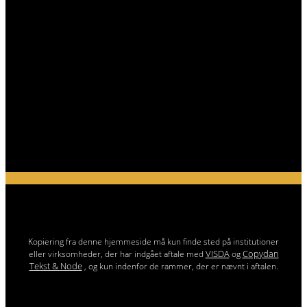
Kopiering fra denne hjemmeside må kun finde sted på institutioner
VISDA
Copydan
eller virksomheder, der har indgået aftale med
og
Tekst & Node
, og kun indenfor de rammer, der er nævnt i aftalen.