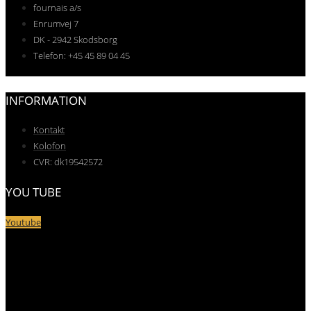
fournais a/s
Enrumvej 7
DK - 2942 Skodsborg
Telefon: +45 45 89 04 45
INFORMATION
Kontakt
Kolofon
CVR: dk19542572
YOU TUBE
Youtube