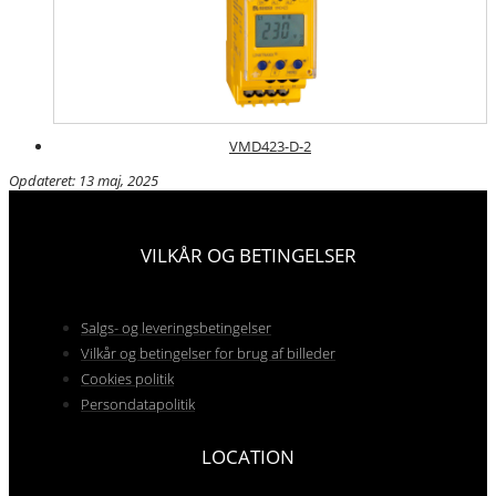
VMD423-D-2
Opdateret: 13 maj, 2025
VILKÅR OG BETINGELSER
Salgs- og leveringsbetingelser
Vilkår og betingelser for brug af billeder
Cookies politik
Persondatapolitik
LOCATION