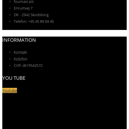
fournais a/s
Enrumvej 7
DK - 2942 Skodsborg
Telefon: +45 45 89 04 45
INFORMATION
Kontakt
Kolofon
CVR: dk19542572
YOU TUBE
Youtube