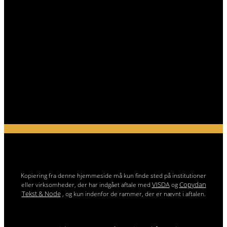
Kopiering fra denne hjemmeside må kun finde sted på institutioner
VISDA
Copydan
eller virksomheder, der har indgået aftale med
og
Tekst & Node
, og kun indenfor de rammer, der er nævnt i aftalen.