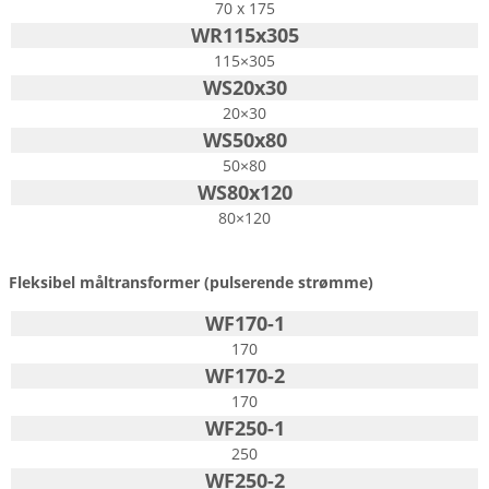
70 x 175
WR115x305
115×305
WS20x30
20×30
WS50x80
50×80
WS80x120
80×120
Fleksibel måltransformer (pulserende strømme)
WF170-1
170
WF170-2
170
WF250-1
250
WF250-2