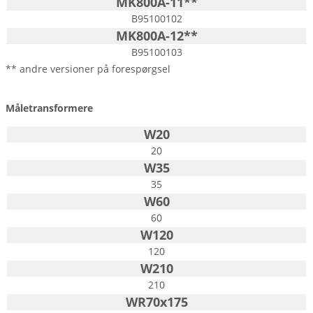
MK800A-11**
B95100102
MK800A-12**
B95100103
** andre versioner på forespørgsel
Måletransformere
W20
20
W35
35
W60
60
W120
120
W210
210
WR70x175