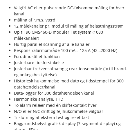
Valgfri AC eller pulserende DC-følsomme måling for hver
kanal
måling af r.m.s. værdi
12 målekanaler pr. modul til måling af belastningsstrøm
Op til 90 CMS460-D moduler i et system (1080
målekanaler)
Hurtig parallel scanning af alle kanaler
Respons-/alarmområde 100 mA… 125 A (42…2000 Hz)
Forudindstillet funktion
Justerbare tidsforsinkelse
Justerbar frekvensafhængig reaktionsområde (fx til brand-
og anlægsbeskyttelse)
Historiesk hukommelse med dato og tidsstempel for 300
datahændelser/kanal
Data-logger for 300 datahændelser/kanal
Harmoniske analyse, THD
To alarm relæer med én skiftekontakt hver
N/O eller N/C drift og fejlhukommelse valgbar
Tilslutning af ekstern test og reset-tast
Baggrundsbelyst grafisk display (7-segment display) og
alarm LED’er