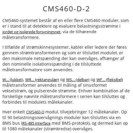
CMS460-D-2
CMS460-systemet består af en eller flere CMS460 moduler, som
er i stand til at detektere og evaluere belastningsstrømme i
, via de tilhørende
jordet og isolerede forsyningsnet
måletransformere.
I tilfælde af strømskinnesystemer, kabler eller ledere der føres
gennem strømtransformeren og som er tilsluttet modulet, er
den maksimale netspænding der kan overvåges, afhænger af
den nominelle isolationsspænding i de tilsluttede
måletransformatore som anvendes.
,
og
og
W… (lukket)
WR… (rektangulær)
WS… (delbar)
WF… (fleksibel)
måletransformer anvendes til måling af sinusformet
vekselstrøm, og pulserende strømme. Enhver kombination af de
forskellige nævnte måletransformere i serien kan tilsluttes og
forbindes til modulets målekanaler.
Hver enkelt
modul, tilvejebringer 12 målekanaler. Op
CMS460-D
til 90 belastningsovervågnings moduler kan tilsluttes via en
BMS bus (
med BMS-protokol), og dermed kan op
RS-485 interface
til 1080 målekanaler (strømkredse) overvåges.