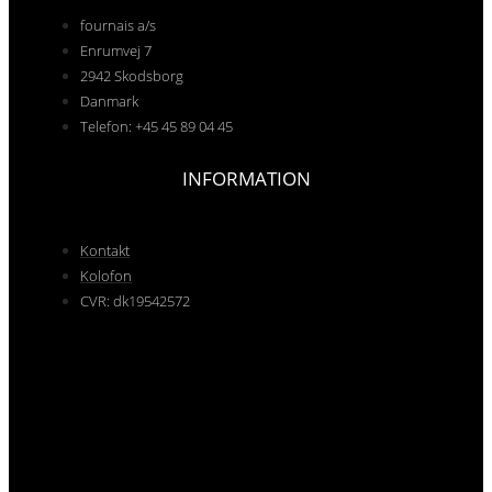
fournais a/s
Enrumvej 7
2942 Skodsborg
Danmark
Telefon: +45 45 89 04 45
INFORMATION
Kontakt
Kolofon
CVR: dk19542572