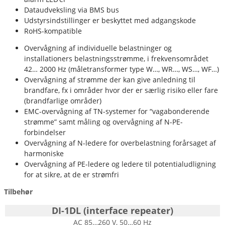
Dataudveksling via BMS bus
Udstyrsindstillinger er beskyttet med adgangskode
RoHS-kompatible
Overvågning af individuelle belastninger og
installationers belastningsstrømme, i frekvensområdet
42… 2000 Hz (måletransformer type W…, WR…, WS…, WF…)
Overvågning af strømme der kan give anledning til
brandfare, fx i områder hvor der er særlig risiko eller fare
(brandfarlige områder)
EMC-overvågning af TN-systemer for “vagabonderende
strømme” samt måling og overvågning af N-PE-
forbindelser
Overvågning af N-ledere for overbelastning forårsaget af
harmoniske
Overvågning af PE-ledere og ledere til potentialudligning
for at sikre, at de er strømfri
Tilbehør
DI-1DL (interface repeater)
AC 85…260 V, 50…60 Hz