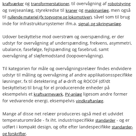
og
, til overvågning af
kraftværker
transformerstationer
robotstyring
og svejseanlæg, styrekredse til
og
, men også
kraner
maskinanlæg
til
, såvel som til brug
rullende materiel (fx togvogne og lokomotiver)
inde for infrastruktursystemer ifm.a.
.
signal- og sikringsanlæg
Udover beskyttelse mod overstrøm og overspænding, er der
udstyr for overvågning af underspænding, frekvens, asymmetri,
ubalance, fasefølge, fejlspænding og fasebrud, samt
overvågning af sløjfemodstand (loopovervågning).
Til kategorien for måle og overvågningsrelæer findes endvidere
udstyr til måling og overvågning af andre applikationsspecifikke
løsninger, fx til detektering af ø-drift og ROCOF (df/dt
beskyttelse) til brug for el producerende enheder på
eksempelvis et
,
ligesom andre former
kraftvarmeværk
PV-anlæg
for vedvarende energi, eksempelvis
.
vindkraftanlæg
Mange af disse net relæer produceres også med et udvidet
temperaturområde - fx iht. industrispecifikke
- og er
standarder
udført i kompakt design, og ofte efter landespecifikke
standarder-
.
og forskrifter
fournais-bender