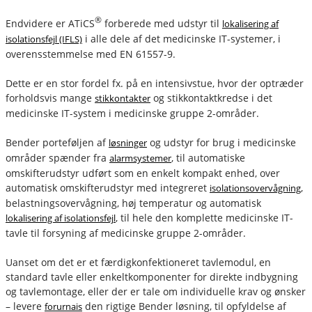
®
Endvidere er ATiCS
forberede med udstyr til
lokalisering af
i alle dele af det medicinske IT-systemer, i
isolationsfejl (IFLS)
overensstemmelse med EN 61557-9.
Dette er en stor fordel fx. på en intensivstue, hvor der optræder
forholdsvis mange
og stikkontaktkredse i det
stikkontakter
medicinske IT-system i medicinske gruppe 2-områder.
Bender porteføljen af
og udstyr for brug i medicinske
løsninger
områder spænder fra
, til automatiske
alarmsystemer
omskifterudstyr udført som en enkelt kompakt enhed, over
automatisk omskifterudstyr med integreret
,
isolationsovervågning
belastningsovervågning, høj temperatur og automatisk
, til hele den komplette medicinske IT-
lokalisering af isolationsfejl
tavle til forsyning af medicinske gruppe 2-områder.
Uanset om det er et færdigkonfektioneret tavlemodul, en
standard tavle eller enkeltkomponenter for direkte indbygning
og tavlemontage, eller der er tale om individuelle krav og ønsker
– levere
den rigtige Bender løsning, til opfyldelse af
forurnais