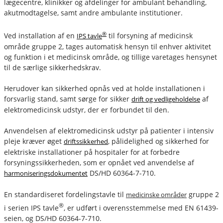
lægecentre, klinikker og afdelinger for ambulant behandling,
akutmodtagelse, samt andre ambulante institutioner.
®
Ved installation af en
til forsyning af medicinsk
IPS tavle
område gruppe 2, tages automatisk hensyn til enhver aktivitet
og funktion i et medicinsk område, og tillige varetages hensynet
til de særlige sikkerhedskrav.
Herudover kan sikkerhed opnås ved at holde installationen i
forsvarlig stand, samt sørge for sikker
af
drift og vedligeholdelse
elektromedicinsk udstyr, der er forbundet til den.
Anvendelsen af elektromedicinsk udstyr på patienter i intensiv
pleje kræver øget
, pålidelighed og sikkerhed for
driftssikkerhed
elektriske installationer på hospitaler for at forbedre
forsyningssikkerheden, som er opnået ved anvendelse af
DS/HD 60364-7-710.
harmoniseringsdokumentet
En standardiseret fordelingstavle til
gruppe 2
medicinske områder
®
i serien IPS tavle
, er udført i overensstemmelse med EN 61439-
seien, og DS/HD 60364-7-710.