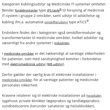
Kategorien Koblingsudstyr og Medicinske IT-systemer omfatter:
®
Bender
type
til forsyning af medicinsk
fordelingstavler
IPS tavle
IT-system i gruppe 2-områder, samt udstyr til adskillelse og
®
kobling ifm.a. automatisk
type ATiCS
.
omskifterudstyr
Endvidere findes der i kategorien også omskiftermoduler og
transformertavler til medicinske områder, hvilket adskiller sig
væsentligt fra andre systemer i
.
industrien
I
er det nødvendigt at varetage sikkerheden
medicinske områder
for patienter, som med sandsynlighed kommer i forbindelse
med
(
).
elektromedicinsk udstyr
ME-udstyr
Derfor gælder der særlig krav til elektriske installationer i
, for at varetage patienter og medicinske
medicinske områder
personales sikkerhed.
Kravene relaterer sig til elektriske installationer på
,
hospitaler
sygehuse, private klinikker lægepraksis og tandlægepraksis,
sundhedscentre (herunder sanatorier og helseklinikker),