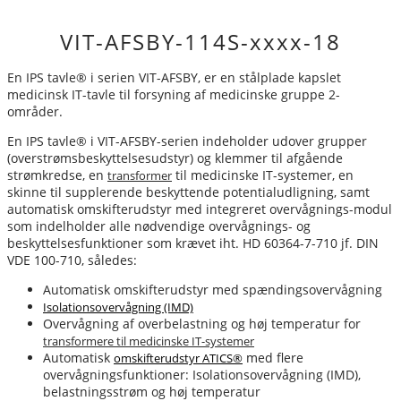
VIT-AFSBY-114S-xxxx-18
En IPS tavle® i serien VIT-AFSBY, er en stålplade kapslet
medicinsk IT-tavle til forsyning af medicinske gruppe 2-
områder.
En IPS tavle® i VIT-AFSBY-serien indeholder udover grupper
(overstrømsbeskyttelsesudstyr) og klemmer til afgående
strømkredse, en
til medicinske IT-systemer, en
transformer
skinne til supplerende beskyttende potentialudligning, samt
automatisk omskifterudstyr med integreret overvågnings-modul
som indelholder alle nødvendige overvågnings- og
beskyttelsesfunktioner som krævet iht. HD 60364-7-710 jf. DIN
VDE 100-710, således:
Automatisk omskifterudstyr med spændingsovervågning
Isolationsovervågning (IMD)
Overvågning af overbelastning og høj temperatur for
transformere til medicinske IT-systemer
Automatisk
med flere
omskifterudstyr ATICS®
overvågningsfunktioner: Isolationsovervågning (IMD),
belastningsstrøm og høj temperatur