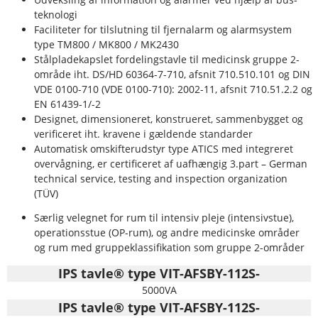
teknologi
Faciliteter for tilslutning til fjernalarm og alarmsystem
type TM800 / MK800 / MK2430
Stålpladekapslet fordelingstavle til medicinsk gruppe 2-
område iht. DS/HD 60364-7-710, afsnit 710.510.101 og DIN
VDE 0100-710 (VDE 0100-710): 2002-11, afsnit 710.51.2.2 og
EN 61439-1/-2
Designet, dimensioneret, konstrueret, sammenbygget og
verificeret iht. kravene i gældende standarder
Automatisk omskifterudstyr type ATICS med integreret
overvågning, er certificeret af uafhængig 3.part – German
technical service, testing and inspection organization
(TÜV)
Særlig velegnet for rum til intensiv pleje (intensivstue),
operationsstue (OP-rum), og andre medicinske områder
og rum med gruppeklassifikation som gruppe 2-områder
IPS tavle® type VIT-AFSBY-112S-
5000VA
IPS tavle® type VIT-AFSBY-112S-