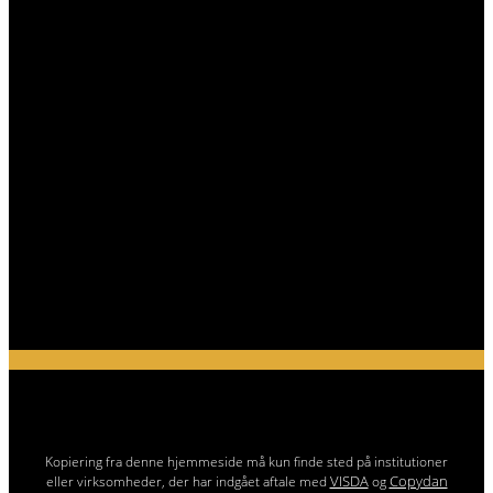
Kopiering fra denne hjemmeside må kun finde sted på institutioner
VISDA
Copydan
eller virksomheder, der har indgået aftale med
og