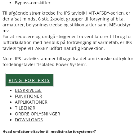
Bypass-omskifter
Til afgående strømkredse fra IPS tavle® i VIT-AFSBY-serien, er
der afsat mindst 6 stk. 2-polet grupper til forsyning af bl.a.
armaturer, belysningskredse og stikkontakter samt ME-udstyr
mv.
For at reducere og undgå støjgener fra ventilatorer til brug for
luftcirkulation med henblik på fortrænging af varmetab, er IPS
tavle® type VIT-AFSBY udført naturlig konvektion.
Note: IPS tavle® stammer tilbage fra det amrikanske udtryk for
fordelingstavler “Isolated Power System”.
Lagervare
RING FOR PRIS
BESKRIVELSE
FUNKTIONER
APPLIKATIONER
TILBEHØR
ORDRE OPLYSNINGER
DOWNLOADS
Hvad omfatter eltavler til medicinske it-systemer?