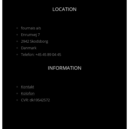
LOCATION
fournais a/s
Enrumvej 7
2942 Skodsborg
Danmark
Telefon: +45 45 89 04 45
INFORMATION
Kontakt
Kolofon
CVR: dk19542572