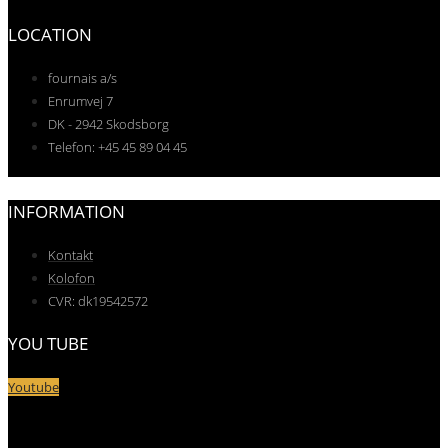
LOCATION
fournais a/s
Enrumvej 7
DK - 2942 Skodsborg
Telefon: +45 45 89 04 45
INFORMATION
Kontakt
Kolofon
CVR: dk19542572
YOU TUBE
Youtube