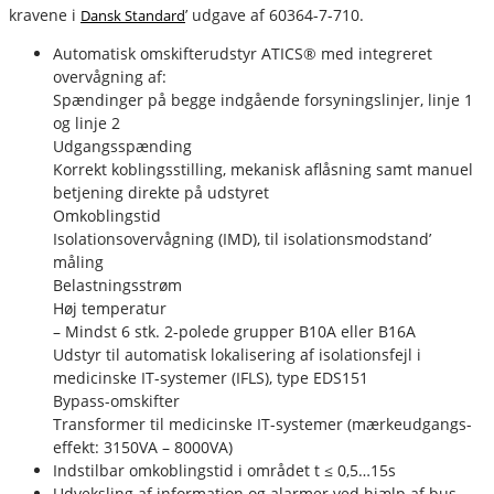
kravene i
’ udgave af 60364-7-710.
Dansk Standard
fournais-bender
Automatisk omskifterudstyr ATICS® med integreret
overvågning af:
Spændinger på begge indgående forsyningslinjer, linje 1
og linje 2
Udgangsspænding
Korrekt koblingsstilling, mekanisk aflåsning samt manuel
betjening direkte på udstyret
Omkoblingstid
Isolationsovervågning (IMD), til isolationsmodstand’
måling
Belastningsstrøm
Høj temperatur
– Mindst 6 stk. 2-polede grupper B10A eller B16A
Udstyr til automatisk lokalisering af isolationsfejl i
medicinske IT-systemer (IFLS), type EDS151
Bypass-omskifter
Transformer til medicinske IT-systemer (mærkeudgangs-
effekt: 3150VA – 8000VA)
Indstilbar omkoblingstid i området t ≤ 0,5…15s
Udveksling af information og alarmer ved hjælp af bus-