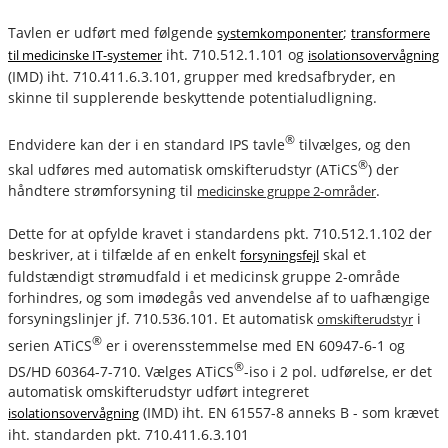
Tavlen er udført med følgende
;
systemkomponenter
transformere
iht. 710.512.1.101 og
til medicinske IT-systemer
isolationsovervågning
(IMD) iht. 710.411.6.3.101, grupper med kredsafbryder, en
skinne til supplerende beskyttende potentialudligning.
®
Endvidere kan der i en standard IPS tavle
tilvælges, og den
®
skal udføres med automatisk omskifterudstyr (ATiCS
) der
håndtere strømforsyning til
.
medicinske gruppe 2-områder
Dette for at opfylde kravet i standardens pkt. 710.512.1.102 der
beskriver, at i tilfælde af en enkelt
skal et
forsyningsfejl
fuldstændigt strømudfald i et medicinsk gruppe 2-område
forhindres, og som imødegås ved anvendelse af to uafhængige
forsyningslinjer jf. 710.536.101. Et automatisk
i
omskifterudstyr
®
serien ATiCS
er i overensstemmelse med EN 60947-6-1 og
®
DS/HD 60364-7-710. Vælges ATiCS
-iso i 2 pol. udførelse, er det
automatisk omskifterudstyr udført integreret
(IMD) iht. EN 61557-8 anneks B - som krævet
isolationsovervågning
iht. standarden pkt. 710.411.6.3.101