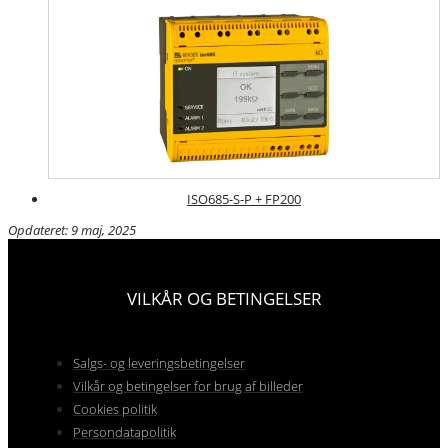
ISO685-S-P + FP200
Opdateret: 9 maj, 2025
VILKÅR OG BETINGELSER
Salgs- og leveringsbetingelser
Vilkår og betingelser for brug af billeder
Cookies politik
Persondatapolitik