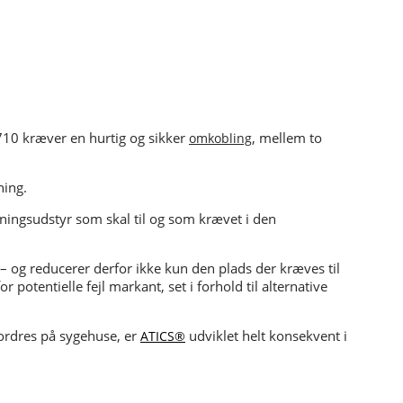
0 kræver en hurtig og sikker
, mellem to
omkobling
ning.
gningsudstyr som skal til og som krævet i den
 og reducerer derfor ikke kun den plads der kræves til
potentielle fejl markant, set i forhold til alternative
ordres på sygehuse, er
udviklet helt konsekvent i
ATICS®