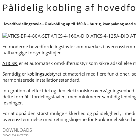
Pålidelig kobling af hovedf
Hovedfordelingstavle - Omkobling op til 160 A – hurtig, kompakt og med s
En moderne hovedfordelingstavle som mærkes i overensstemme
uafhængige forsyningslinjer.
er et automatisk omskifterudstyr som sikre adskillelse 
ATICS®
Samtidig er
et materiel med flere funktioner, s
koblingsudstyret
harmoniserede installationsstandard.
Integration af effektdel og den elektroniske overvågningsenhed
dette formål i fordelingstavlen, men minimerer samtidig ledningsf
løsninger.
For at opnå den størst mulige sikkerhed og pålidelighed , i m
overensstemmelse med retningslinjerne for Funktionel Sikkerhed
DOWNLOADS
PRODUKTER