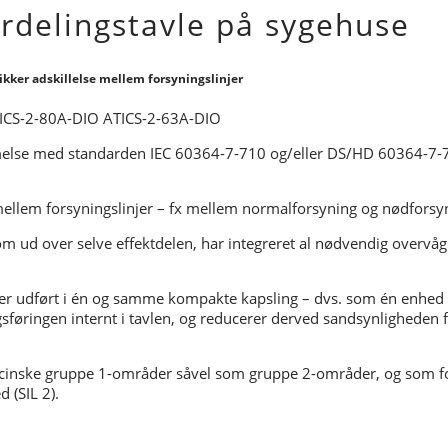
ordelingstavle på sygehuse
ikker adskillelse mellem forsyningslinjer
lse med standarden IEC 60364-7-710 og/eller DS/HD 60364-7-71
mellem forsyningslinjer – fx mellem normalforsyning og nødforsy
om ud over selve effektdelen, har integreret al nødvendig overvå
 er udført i én og samme kompakte kapsling – dvs. som én enhed –
øringen internt i tavlen, og reducerer derved sandsynligheden for 
edicinske gruppe 1-områder såvel som gruppe 2-områder, og som f
 (SIL 2).