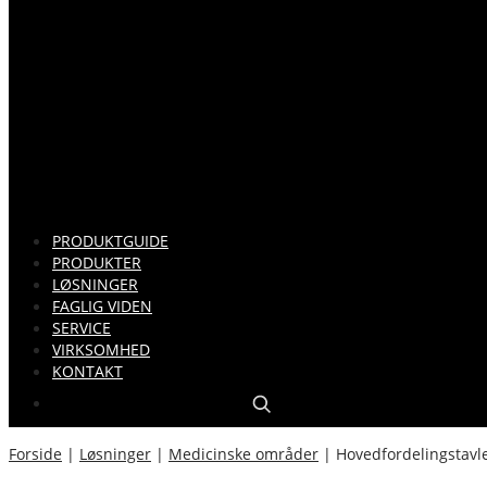
PRODUKTGUIDE
PRODUKTER
LØSNINGER
FAGLIG VIDEN
SERVICE
VIRKSOMHED
KONTAKT
Forside
|
Løsninger
|
Medicinske områder
|
Hovedfordelingstavl