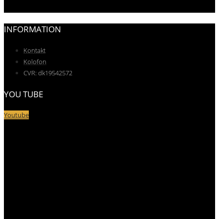
INFORMATION
Kontakt
Kolofon
CVR: dk19542572
YOU TUBE
Youtube