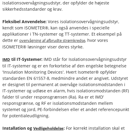
isolationsovervågningsudstyr, der opfylder de højeste
sikkerhedsstandarder og krav.
Fleksibel Anvendelse:
Vores isolationsovervågningsudstyr,
kendt som ISOMETER®, kan også anvendes i specielle
applikationer i TN-systemer og TT-systemer. Et eksempel på
dette er
, hvor vores
overvågning af afbrudte strømkredse
ISOMETER® løsninger viser deres styrke.
til IT-Systemer:
IMD står for Isolationsovervågningsudstyr
IMD
til IT-systemer og er en forkortelse af den engelske betegnelse
'Insulation Monitoring Devices'. Hvert Isometer® opfylder
standarden EN 61557-8, medmindre andet er angivet. Udstyret
er designet til permanent at overvåge isolationsmodstanden i
IT-systemer og udløse en alarm, hvis isolationsmodstanden (RF)
falder til under responsgrænsen (Ra). Ra er et IMD’
responsgrænse, og RF er isolationsmodstanden mellem
systemet og jord, PE-forbindelsen eller et andet referencepunkt
for potentialeudligning.
Installation og
:
For korrekt installation skal et
Vedligeholdelse