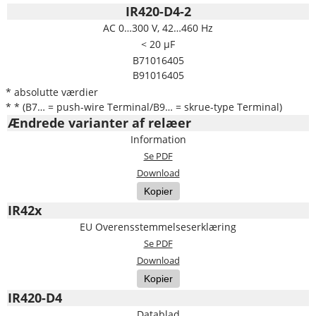
IR420-D4-2
AC 0…300 V, 42…460 Hz
< 20 µF
B71016405
B91016405
* absolutte værdier
* * (B7… = push-wire Terminal/B9… = skrue-type Terminal)
Ændrede varianter af relæer
Information
Se PDF
Download
Kopier
IR42x
EU Overensstemmelseserklæring
Se PDF
Download
Kopier
IR420-D4
Datablad