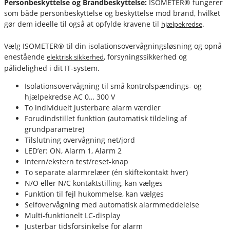
Personbeskyttelse og Brandbeskyttelse:
ISOMETER® fungerer
som både personbeskyttelse og beskyttelse mod brand, hvilket
gør dem ideelle til også at opfylde kravene til
.
hjælpekredse
Vælg ISOMETER® til din isolationsovervågningsløsning og opnå
enestående
, forsyningssikkerhed og
elektrisk sikkerhed
pålidelighed i dit IT-system.
fournais-bender
Isolationsovervågning til små kontrolspændings- og
hjælpekredse AC 0… 300 V
To individuelt justerbare alarm værdier
Forudindstillet funktion (automatisk tildeling af
grundparametre)
Tilslutning overvågning net/jord
LED’er: ON, Alarm 1, Alarm 2
Intern/ekstern test/reset-knap
To separate alarmrelæer (én skiftekontakt hver)
N/O eller N/C kontaktstilling, kan vælges
Funktion til fejl hukommelse, kan vælges
Selfovervågning med automatisk alarmmeddelelse
Multi-funktionelt LC-display
Justerbar tidsforsinkelse for alarm