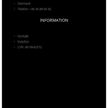
Danmark
Telefon: +45 45 89 04 45
INFORMATION
Kontakt
Kolofon
CVR: dk19542572