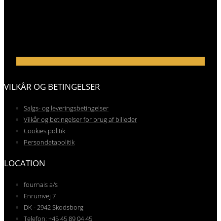
VILKÅR OG BETINGELSER
Salgs- og leveringsbetingelser
Vilkår og betingelser for brug af billeder
Cookies politik
Persondatapolitik
LOCATION
fournais a/s
Enrumvej 7
DK - 2942 Skodsborg
Telefon: +45 45 89 04 45