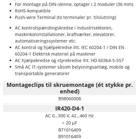
For montage på DIN-skinne, optager i 2 moduler (36 mm)
RoHS-kompatible
Push-wire Terminal (to terminaler pr. tilslutning)
AC kontrolspændingskredse i industrisektoren,
maskinkoninstallationer, kraftværker, elevatorer,
automatiseringssystemer etc.
AC kontrol og hjælpekredse iht. IEC 60204-1 / DIN EN
60204-1 Elektrisk materiel på maskiner
AC hjælpekredse og styrekredse iht. HD 60364-5-557
Små AC IT-systemer såsom belysningsanlæg, mobile og
transportable generatorer
Montageclips til skruemontage (ét stykke pr.
enhed)
B98060008
IR420-D4-1
AC 0…300 V, 42…460 Hz
< 20 µF
B71016409
B91016409