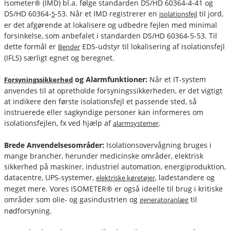
Isometer® (IMD) bl.a. følge standarden DS/HD 60364-4-41 og
DS/HD 60364-
-53. Når et IMD registrerer en
til jord,
5
isolationsfejl
er det afgørende at lokalisere og udbedre fejlen med minimal
forsinkelse, som anbefalet i standarden DS/HD 60364-5-53. Til
dette formål er
EDS-udstyr til lokalisering af isolationsfejl
Bender
(IFLS) særligt egnet og beregnet.
og Alarmfunktioner:
Når et IT-system
Forsyningssikkerhed
anvendes til at opretholde forsyningssikkerheden, er det vigtigt
at indikere den første isolationsfejl et passende sted, så
instruerede eller sagkyndige personer kan informeres om
isolationsfejlen, fx ved hjælp af
.
alarmsystemer
Brede Anvendelsesområder:
Isolationsovervågning bruges i
mange brancher, herunder medicinske områder, elektrisk
sikkerhed på maskiner, industriel automation, energiproduktion,
datacentre, UPS-systemer,
, ladestandere og
elektriske køretøjer
meget mere. Vores ISOMETER® er også ideelle til brug i kritiske
områder som olie- og gasindustrien og
til
generatoranlæg
nødforsyning.