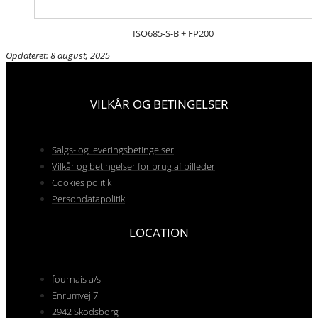
ISO685-S-B + FP200
Opdateret: 8 august, 2025
VILKÅR OG BETINGELSER
Salgs- og leveringsbetingelser
Vilkår og betingelser for brug af billeder
Cookies politik
Persondatapolitik
LOCATION
fournais a/s
Enrumvej 7
2942 Skodsborg