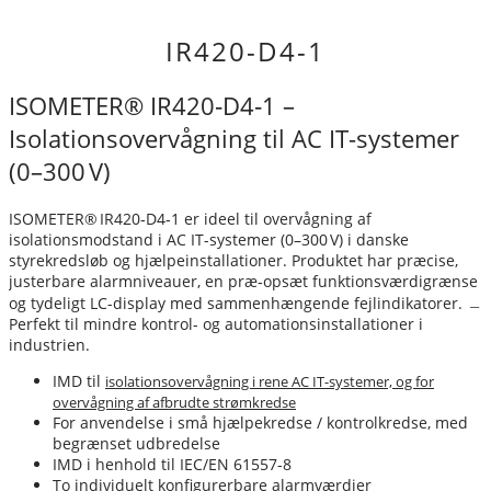
IR420-D4-1
ISOMETER® IR420‑D4‑1 –
Isolationsovervågning til AC IT-systemer
(0–300 V)
ISOMETER® IR420‑D4‑1 er ideel til overvågning af
isolationsmodstand i AC IT-systemer (0–300 V) i danske
styrekredsløb og hjælpeinstallationer. Produktet har præcise,
justerbare alarmniveauer, en præ‑opsæt funktionsværdigrænse
og tydeligt LC-display med sammenhængende fejlindikatorer. ﹘
Perfekt til mindre kontrol- og automationsinstallationer i
industrien.
IMD til
isolationsovervågning i rene AC IT-systemer, og for
overvågning af afbrudte strømkredse
For anvendelse i små hjælpekredse / kontrolkredse, med
begrænset udbredelse
IMD i henhold til IEC/EN 61557-8
To individuelt konfigurerbare alarmværdier