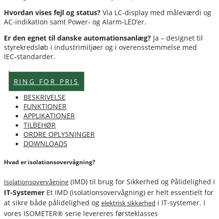
Hvordan vises fejl og status?
Via LC‑display med måleværdi og
AC-indikation samt Power‑ og Alarm‑LED’er.
Er den egnet til danske automationsanlæg?
Ja – designet til
styrekredsløb i industrimiljøer og i overensstemmelse med
IEC‑standarder.
Lagervare
RING FOR PRIS
BESKRIVELSE
FUNKTIONER
APPLIKATIONER
TILBEHØR
ORDRE OPLYSNINGER
DOWNLOADS
Hvad er isolationsovervågning?
(IMD) til brug for Sikkerhed og Pålidelighed i
Isolationsovervågning
IT-Systemer
Et IMD (isolationsovervågning) er helt essentielt for
at sikre både pålidelighed og
i IT-systemer. I
elektrisk sikkerhed
vores ISOMETER® serie levereres førsteklasses