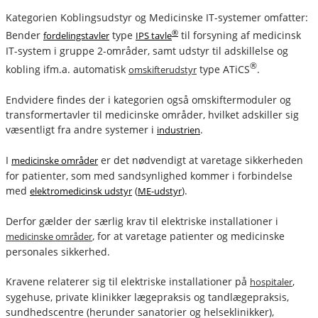
Kategorien Koblingsudstyr og Medicinske IT-systemer omfatter:
®
Bender
type
til forsyning af medicinsk
fordelingstavler
IPS tavle
IT-system i gruppe 2-områder, samt udstyr til adskillelse og
®
kobling ifm.a. automatisk
type ATiCS
.
omskifterudstyr
Endvidere findes der i kategorien også omskiftermoduler og
transformertavler til medicinske områder, hvilket adskiller sig
væsentligt fra andre systemer i
.
industrien
I
er det nødvendigt at varetage sikkerheden
medicinske områder
for patienter, som med sandsynlighed kommer i forbindelse
med
(
).
elektromedicinsk udstyr
ME-udstyr
Derfor gælder der særlig krav til elektriske installationer i
, for at varetage patienter og medicinske
medicinske områder
personales sikkerhed.
Kravene relaterer sig til elektriske installationer på
,
hospitaler
sygehuse, private klinikker lægepraksis og tandlægepraksis,
sundhedscentre (herunder sanatorier og helseklinikker),