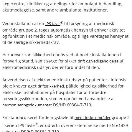
lægecentre, klinikker og afdelinger for ambulant behandling,
akutmodtagelse, samt andre ambulante institutioner.
®
Ved installation af en
til forsyning af medicinsk
IPS tavle
område gruppe 2, tages automatisk hensyn til enhver aktivitet
og funktion i et medicinsk område, og tillige varetages hensynet
til de særlige sikkerhedskrav.
Herudover kan sikkerhed opnås ved at holde installationen i
forsvarlig stand, samt sørge for sikker
af
drift og vedligeholdelse
elektromedicinsk udstyr, der er forbundet til den.
Anvendelsen af elektromedicinsk udstyr på patienter i intensiv
pleje kræver øget
, pålidelighed og sikkerhed for
driftssikkerhed
elektriske installationer på hospitaler for at forbedre
forsyningssikkerheden, som er opnået ved anvendelse af
DS/HD 60364-7-710.
harmoniseringsdokumentet
En standardiseret fordelingstavle til
gruppe 2
medicinske områder
®
i serien IPS tavle
, er udført i overensstemmelse med EN 61439-
seien, og DS/HD 60364-7-710.