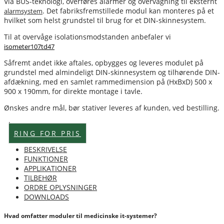
Via BUS-teknologi, overføres alarmer og overvågning til eksternt
. Det fabriksfremstillede modul kan monteres på et
alarmsystem
hvilket som helst grundstel til brug for et DIN-skinnesystem.
Til at overvåge isolationsmodstanden anbefaler vi
isometer107td47
Såfremt andet ikke aftales, opbygges og leveres modulet på
grundstel med almindeligt DIN-skinnesystem og tilhørende DIN-
afdækning, med en samlet rammedimension på (HxBxD) 500 x
900 x 190mm, for direkte montage i tavle.
Ønskes andre mål, bør stativer leveres af kunden, ved bestilling.
Lagervare
RING FOR PRIS
BESKRIVELSE
FUNKTIONER
APPLIKATIONER
TILBEHØR
ORDRE OPLYSNINGER
DOWNLOADS
Hvad omfatter moduler til medicinske it-systemer?