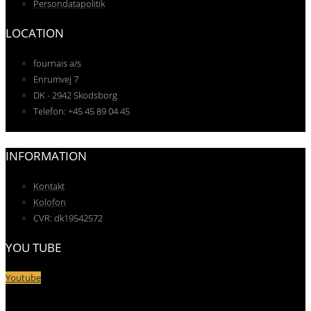
Persondatapolitik
LOCATION
fournais a/s
Enrumvej 7
DK - 2942 Skodsborg
Telefon: +45 45 89 04 45
INFORMATION
Kontakt
Kolofon
CVR: dk19542572
YOU TUBE
Youtube