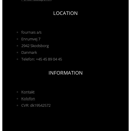
LOCATION
fournais a/s
Enrumvej 7
2942 Skodsborg
Danmark
Telefon: +45 45 89 04 45
INFORMATION
Kontakt
Kolofon
CVR: dk19542572