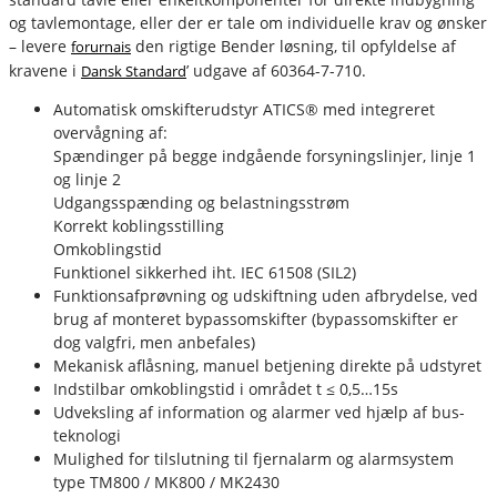
og tavlemontage, eller der er tale om individuelle krav og ønsker
– levere
den rigtige Bender løsning, til opfyldelse af
forurnais
kravene i
’ udgave af 60364-7-710.
Dansk Standard
fournais-bender
Automatisk omskifterudstyr ATICS® med integreret
overvågning af:
Spændinger på begge indgående forsyningslinjer, linje 1
og linje 2
Udgangsspænding og belastningsstrøm
Korrekt koblingsstilling
Omkoblingstid
Funktionel sikkerhed iht. IEC 61508 (SIL2)
Funktionsafprøvning og udskiftning uden afbrydelse, ved
brug af monteret bypassomskifter (bypassomskifter er
dog valgfri, men anbefales)
Mekanisk aflåsning, manuel betjening direkte på udstyret
Indstilbar omkoblingstid i området t ≤ 0,5…15s
Udveksling af information og alarmer ved hjælp af bus-
teknologi
Mulighed for tilslutning til fjernalarm og alarmsystem
type TM800 / MK800 / MK2430