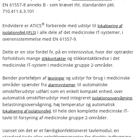
EN 61557-8 anneks B - som krævet iht. standarden pkt.
710.411.6.3.101
®
Endvidere er ATiCS
forberede med udstyr til
lokalisering af
i alle dele af det medicinske IT-systemer, i
isolationsfejl (IFLS)
overensstemmelse med EN 61557-9.
Dette er en stor fordel fx. på en intensivstue, hvor der optræder
forholdsvis mange
og stikkontaktkredse i det
stikkontakter
medicinske IT-system i medicinske gruppe 2-områder.
Bender porteføljen af
og udstyr for brug i medicinske
løsninger
områder spænder fra
, til automatiske
alarmsystemer
omskifterudstyr udført som en enkelt kompakt enhed, over
automatisk omskifterudstyr med integreret
,
isolationsovervågning
belastningsovervågning, høj temperatur og automatisk
, til hele den komplette medicinske IT-
lokalisering af isolationsfejl
tavle til forsyning af medicinske gruppe 2-områder.
Uanset om det er et færdigkonfektioneret tavlemodul, en
standard tavle eller enkeltkomponenter for direkte indbygning