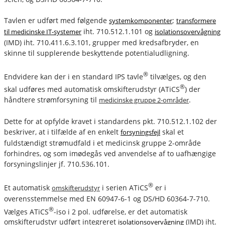
Tavlen er udført med følgende
;
systemkomponenter
transformere
iht. 710.512.1.101 og
til medicinske IT-systemer
isolationsovervågning
(IMD) iht. 710.411.6.3.101, grupper med kredsafbryder, en
skinne til supplerende beskyttende potentialudligning.
®
Endvidere kan der i en standard IPS tavle
tilvælges, og den
®
skal udføres med automatisk omskifterudstyr (ATiCS
) der
håndtere strømforsyning til
.
medicinske gruppe 2-områder
Dette for at opfylde kravet i standardens pkt. 710.512.1.102 der
beskriver, at i tilfælde af en enkelt
skal et
forsyningsfejl
fuldstændigt strømudfald i et medicinsk gruppe 2-område
forhindres, og som imødegås ved anvendelse af to uafhængige
forsyningslinjer jf. 710.536.101.
®
Et automatisk
i serien ATiCS
er i
omskifterudstyr
overensstemmelse med EN 60947-6-1 og DS/HD 60364-7-710.
®
Vælges ATiCS
-iso i 2 pol. udførelse, er det automatisk
omskifterudstyr udført integreret
(IMD) iht.
isolationsovervågning