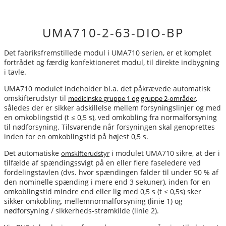
UMA710-2-63-DIO-BP
Det fabriksfremstillede modul i UMA710 serien, er et komplet
fortrådet og færdig konfektioneret modul, til direkte indbygning
i tavle.
UMA710 modulet indeholder bl.a. det påkrævede automatisk
omskifterudstyr til
,
medicinske gruppe 1 og gruppe 2-områder
således der er sikker adskillelse mellem forsyningslinjer og med
en omkoblingstid (t ≤ 0,5 s), ved omkobling fra normalforsyning
til nødforsyning. Tilsvarende når forsyningen skal genoprettes
inden for en omkoblingstid på højest 0,5 s.
Det automatiske
i modulet UMA710 sikre, at der i
omskifterudstyr
tilfælde af spændingssvigt på en eller flere faseledere ved
fordelingstavlen (dvs. hvor spændingen falder til under 90 % af
den nominelle spænding i mere end 3 sekuner), inden for en
omkoblingstid mindre end eller lig med 0,5 s (t ≤ 0,5s) sker
sikker omkobling, mellem
normalforsyning (linie 1) og
nødforsyning / sikkerheds-strømkilde (linie 2).