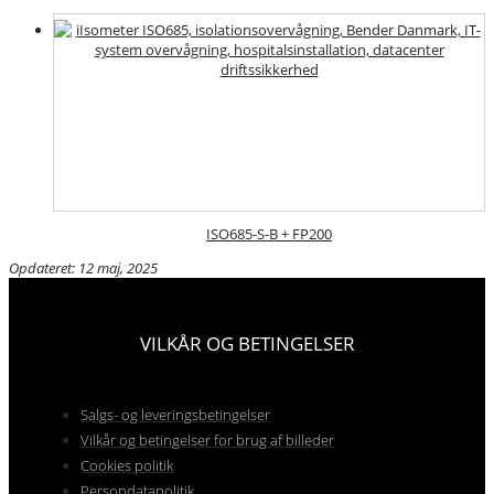
ISO685-S-B + FP200
Opdateret: 12 maj, 2025
VILKÅR OG BETINGELSER
Salgs- og leveringsbetingelser
Vilkår og betingelser for brug af billeder
Cookies politik
Persondatapolitik