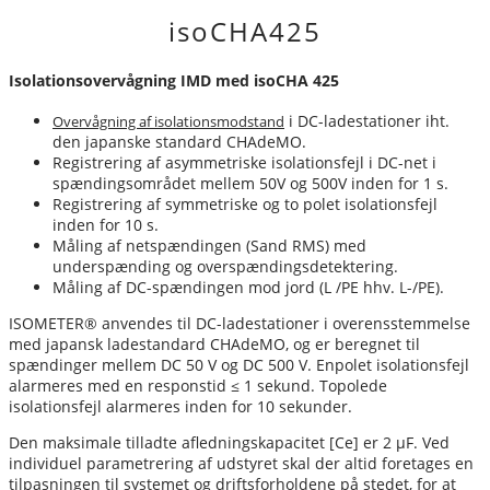
isoCHA425
Isolationsovervågning IMD med isoCHA 425
i DC-ladestationer iht.
Overvågning af isolationsmodstand
den japanske standard CHAdeMO.
Registrering af asymmetriske isolationsfejl i DC-net i
spændingsområdet mellem 50V og 500V inden for 1 s.
Registrering af symmetriske og to polet isolationsfejl
inden for 10 s.
Måling af netspændingen (Sand RMS) med
underspænding og overspændingsdetektering.
Måling af DC-spændingen mod jord (L /PE hhv. L-/PE).
ISOMETER® anvendes til DC-ladestationer i overensstemmelse
med japansk ladestandard CHAdeMO, og er beregnet til
spændinger mellem DC 50 V og DC 500 V. Enpolet isolationsfejl
alarmeres med en responstid ≤ 1 sekund. Topolede
isolationsfejl alarmeres inden for 10 sekunder.
Den maksimale tilladte afledningskapacitet [Ce] er 2 μF. Ved
individuel parametrering af udstyret skal der altid foretages en
tilpasningen til systemet og driftsforholdene på stedet, for at