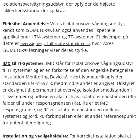
isolationsovervågningsudstyr, der opfylder de højeste
sikkerhedsstandarder og krav.
Fleksibel Anvendelse:
Vores isolationsovervågningsudstyr,
kendt som ISOMETER®, kan også anvendes i specielle
applikationer i TN-systemer og TT-systemer. Et eksempel på
dette er
, hvor vores
overvågning af afbrudte strømkredse
ISOMETER® løsninger viser deres styrke.
til IT-Systemer:
IMD står for Isolationsovervågningsudstyr
IMD
til IT-systemer og er en forkortelse af den engelske betegnelse
'Insulation Monitoring Devices'. Hvert Isometer® opfylder
standarden EN 61557-8, medmindre andet er angivet. Udstyret
er designet til permanent at overvåge isolationsmodstanden i
IT-systemer og udløse en alarm, hvis isolationsmodstanden (RF)
falder til under responsgrænsen (Ra). Ra er et IMD’
responsgrænse, og RF er isolationsmodstanden mellem
systemet og jord, PE-forbindelsen eller et andet referencepunkt
for potentialeudligning.
Installation og
:
For korrekt installation skal et
Vedligeholdelse