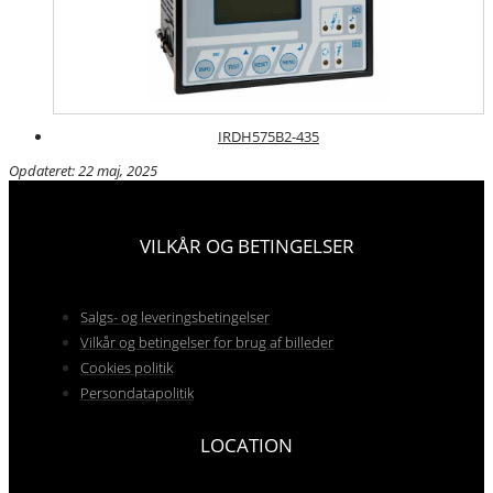
IRDH575B2-435
Opdateret: 22 maj, 2025
VILKÅR OG BETINGELSER
Salgs- og leveringsbetingelser
Vilkår og betingelser for brug af billeder
Cookies politik
Persondatapolitik
LOCATION