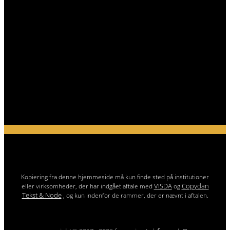
Kopiering fra denne hjemmeside må kun finde sted på institutioner
VISDA
Copydan
eller virksomheder, der har indgået aftale med
og
Tekst & Node
, og kun indenfor de rammer, der er nævnt i aftalen.