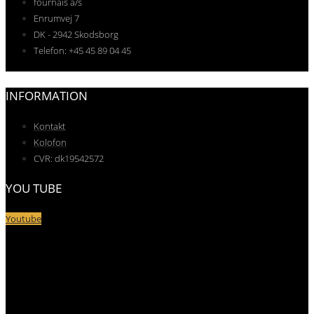
fournais a/s
Enrumvej 7
DK - 2942 Skodsborg
Telefon: +45 45 89 04 45
INFORMATION
Kontakt
Kolofon
CVR: dk19542572
YOU TUBE
Youtube