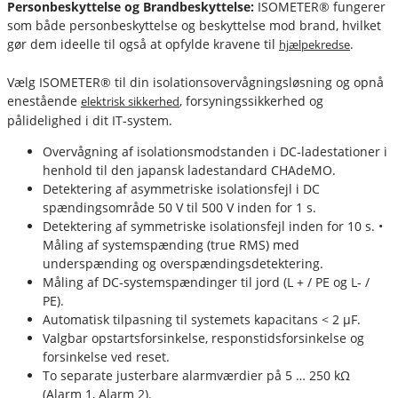
Personbeskyttelse og Brandbeskyttelse:
ISOMETER® fungerer
som både personbeskyttelse og beskyttelse mod brand, hvilket
gør dem ideelle til også at opfylde kravene til
.
hjælpekredse
Vælg ISOMETER® til din isolationsovervågningsløsning og opnå
enestående
, forsyningssikkerhed og
elektrisk sikkerhed
pålidelighed i dit IT-system.
fournais-bender
Overvågning af isolationsmodstanden i DC-ladestationer i
henhold til den japansk ladestandard CHAdeMO.
Detektering af asymmetriske isolationsfejl i DC
spændingsområde 50 V til 500 V inden for 1 s.
Detektering af symmetriske isolationsfejl inden for 10 s. •
Måling af systemspænding (true RMS) med
underspænding og overspændingsdetektering.
Måling af DC-systemspændinger til jord (L + / PE og L- /
PE).
Automatisk tilpasning til systemets kapacitans < 2 μF.
Valgbar opstartsforsinkelse, responstidsforsinkelse og
forsinkelse ved reset.
To separate justerbare alarmværdier på 5 … 250 kΩ
(Alarm 1, Alarm 2).