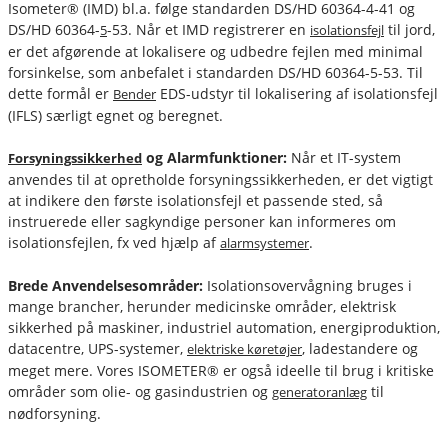
Isometer® (IMD) bl.a. følge standarden DS/HD 60364-4-41 og
DS/HD 60364-
-53. Når et IMD registrerer en
til jord,
5
isolationsfejl
er det afgørende at lokalisere og udbedre fejlen med minimal
forsinkelse, som anbefalet i standarden DS/HD 60364-5-53. Til
dette formål er
EDS-udstyr til lokalisering af isolationsfejl
Bender
(IFLS) særligt egnet og beregnet.
og Alarmfunktioner:
Når et IT-system
Forsyningssikkerhed
anvendes til at opretholde forsyningssikkerheden, er det vigtigt
at indikere den første isolationsfejl et passende sted, så
instruerede eller sagkyndige personer kan informeres om
isolationsfejlen, fx ved hjælp af
.
alarmsystemer
Brede Anvendelsesområder:
Isolationsovervågning bruges i
mange brancher, herunder medicinske områder, elektrisk
sikkerhed på maskiner, industriel automation, energiproduktion,
datacentre, UPS-systemer,
, ladestandere og
elektriske køretøjer
meget mere. Vores ISOMETER® er også ideelle til brug i kritiske
områder som olie- og gasindustrien og
til
generatoranlæg
nødforsyning.