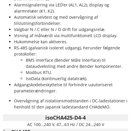
Alarmsignalering via LED’er (AL1, AL2), display og
alarmrelæer (K1, K2).
Automatisk selvtest og med overvågning af
tilslutningsforbindelser.
Valgbar N / C eller N / O drift for udgangsrelæ.
Visning af målværdi via multifunktionelt LCD display.
Hukommelse kan aktiveres.
RS-485 (galvanisk isoleret udgang), herunder følgende
protokoller:
BMS interface (Bender Måle Interface) til
dataudveksling med andre Bender komponenter.
Modbus RTU.
IsoData (kontinuerlig datatræk).
Adgangskodebeskyttelse til forhindre uautoriseret
parameterændringer.
Overvågning af isolationsmodstanden i DC-ladestationer i
henhold til den japansk ladestandard CHAdeMO.
isoCHA425-D4-4
AC 100…240 V, 47…63 Hz / DC 24…240 V