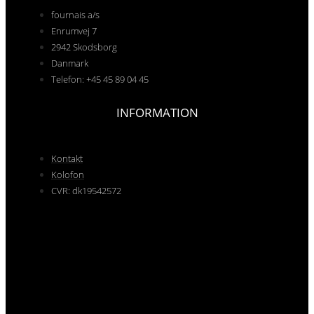
fournais a/s
Enrumvej 7
2942 Skodsborg
Danmark
Telefon: +45 45 89 04 45
INFORMATION
Kontakt
Kolofon
CVR: dk19542572