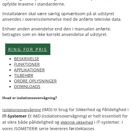
opfylde kravene i standarderne.
Installatøren skal være særlig opmærksom på at udstyret
anvendes i overensstemmelse med de anførte tekniske data.
Enhver anden anvendelse end den i manualen anførte,
betragtes som en ikke korrekt anvendelse af udstyret.
Lagervare
RING FOR PRIS
BESKRIVELSE
FUNKTIONER
APPLIKATIONER
TILBEHØR
ORDRE OPLYSNINGER
DOWNLOADS
Hvad er isolationsovervågning?
(IMD) til brug for Sikkerhed og Pålidelighed i
Isolationsovervågning
IT-Systemer
Et IMD (isolationsovervågning) er helt essentielt for
at sikre både pålidelighed og
i IT-systemer. I
elektrisk sikkerhed
vores ISOMETER® serie levereres førsteklasses