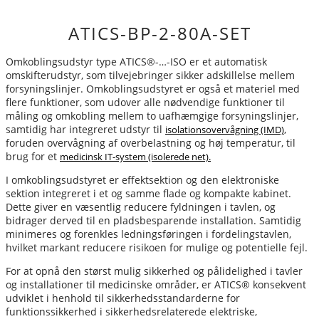
ATICS-BP-2-80A-SET
Omkoblingsudstyr type ATICS®-…-ISO er et automatisk
omskifterudstyr, som tilvejebringer sikker adskillelse mellem
forsyningslinjer. Omkoblingsudstyret er også et materiel med
flere funktioner, som udover alle nødvendige funktioner til
måling og omkobling mellem to uafhæmgige forsyningslinjer,
samtidig har integreret udstyr til
,
isolationsovervågning (IMD)
foruden overvågning af overbelastning og høj temperatur, til
brug for et
medicinsk
IT-system (isolerede net).
I omkoblingsudstyret er effektsektion og den elektroniske
sektion integreret i et og samme flade og kompakte kabinet.
Dette giver en væsentlig reducere fyldningen i tavlen, og
bidrager derved til en pladsbesparende installation. Samtidig
minimeres og forenkles ledningsføringen i fordelingstavlen,
hvilket markant reducere risikoen for mulige og potentielle fejl.
For at opnå den størst mulig sikkerhed og pålidelighed i tavler
og installationer til medicinske områder, er ATICS® konsekvent
udviklet i henhold til sikkerhedsstandarderne for
funktionssikkerhed i sikkerhedsrelaterede elektriske,