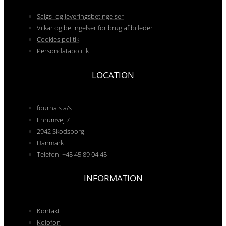
Salgs- og leveringsbetingelser
Vilkår og betingelser for brug af billeder
Cookies politik
Persondatapolitik
LOCATION
fournais a/s
Enrumvej 7
2942 Skodsborg
Danmark
Telefon: +45 45 89 04 45
INFORMATION
Kontakt
Kolofon