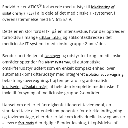
®
Endvidere er ATiCS
forberede med udstyr til
lokalisering af
i alle dele af det medicinske IT-systemer, i
isolationsfejl (IFLS)
overensstemmelse med EN 61557-9.
Dette er en stor fordel fx. på en intensivstue, hvor der optræder
forholdsvis mange
og stikkontaktkredse i det
stikkontakter
medicinske IT-system i medicinske gruppe 2-områder.
Bender porteføljen af
og udstyr for brug i medicinske
løsninger
områder spænder fra
, til automatiske
alarmsystemer
omskifterudstyr udført som en enkelt kompakt enhed, over
automatisk omskifterudstyr med integreret
,
isolationsovervågning
belastningsovervågning, høj temperatur og automatisk
, til hele den komplette medicinske IT-
lokalisering af isolationsfejl
tavle til forsyning af medicinske gruppe 2-områder.
Uanset om det er et færdigkonfektioneret tavlemodul, en
standard tavle eller enkeltkomponenter for direkte indbygning
og tavlemontage, eller der er tale om individuelle krav og ønsker
– levere
den rigtige Bender løsning, til opfyldelse af
forurnais