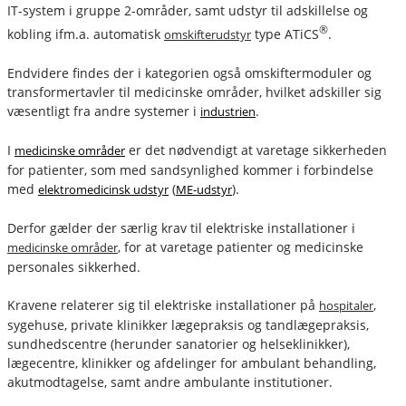
IT-system i gruppe 2-områder, samt udstyr til adskillelse og
®
kobling ifm.a. automatisk
type ATiCS
.
omskifterudstyr
Endvidere findes der i kategorien også omskiftermoduler og
transformertavler til medicinske områder, hvilket adskiller sig
væsentligt fra andre systemer i
.
industrien
I
er det nødvendigt at varetage sikkerheden
medicinske områder
for patienter, som med sandsynlighed kommer i forbindelse
med
(
).
elektromedicinsk udstyr
ME-udstyr
Derfor gælder der særlig krav til elektriske installationer i
, for at varetage patienter og medicinske
medicinske områder
personales sikkerhed.
Kravene relaterer sig til elektriske installationer på
,
hospitaler
sygehuse, private klinikker lægepraksis og tandlægepraksis,
sundhedscentre (herunder sanatorier og helseklinikker),
lægecentre, klinikker og afdelinger for ambulant behandling,
akutmodtagelse, samt andre ambulante institutioner.