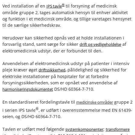
®
Ved installation af en
til forsyning af medicinsk
IPS tavle
område gruppe 2, tages automatisk hensyn til enhver aktivitet
og funktion i et medicinsk område, og tillige varetages hensynet
til de særlige sikkerhedskrav.
Herudover kan sikkerhed opnås ved at holde installationen i
forsvarlig stand, samt sørge for sikker
af
drift og vedligeholdelse
elektromedicinsk udstyr, der er forbundet til den.
Anvendelsen af elektromedicinsk udstyr på patienter i intensiv
pleje kræver øget
, pålidelighed og sikkerhed for
driftssikkerhed
elektriske installationer på hospitaler for at forbedre
forsyningssikkerheden, som er opnået ved anvendelse af
DS/HD 60364-7-710.
harmoniseringsdokumentet
En standardiseret fordelingstavle til
gruppe 2
medicinske områder
®
i serien IPS tavle
, er udført i overensstemmelse med EN 61439-
seien, og DS/HD 60364-7-710.
Tavlen er udført med følgende
;
systemkomponenter
transformere