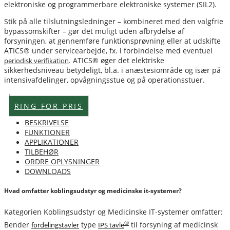
elektroniske og programmerbare elektroniske systemer (SIL2).
Stik på alle tilslutningsledninger – kombineret med den valgfrie
bypassomskifter – gør det muligt uden afbrydelse af
forsyningen, at gennemføre funktionsprøvning eller at udskifte
ATICS® under servicearbejde, fx. i forbindelse med eventuel
. ATICS® øger det elektriske
periodisk verifikation
sikkerhedsniveau betydeligt, bl.a. i anæstesiområde og især på
intensivafdelinger, opvågningsstue og på operationsstuer.
Lagervare
RING FOR PRIS
BESKRIVELSE
FUNKTIONER
APPLIKATIONER
TILBEHØR
ORDRE OPLYSNINGER
DOWNLOADS
Hvad omfatter koblingsudstyr og medicinske it-systemer?
Kategorien Koblingsudstyr og Medicinske IT-systemer omfatter:
®
Bender
type
til forsyning af medicinsk
fordelingstavler
IPS tavle