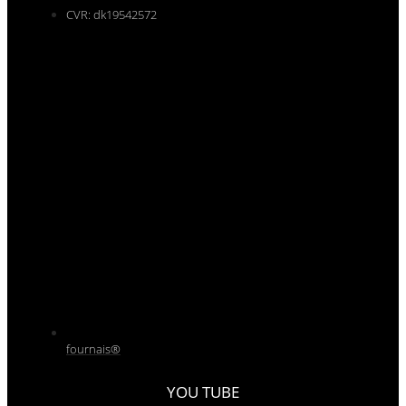
CVR: dk19542572
fournais®
YOU TUBE