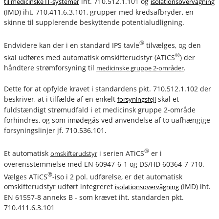
iht. 710.512.1.101 og
til medicinske IT-systemer
isolationsovervågning
(IMD) iht. 710.411.6.3.101, grupper med kredsafbryder, en
skinne til supplerende beskyttende potentialudligning.
®
Endvidere kan der i en standard IPS tavle
tilvælges, og den
®
skal udføres med automatisk omskifterudstyr (ATiCS
) der
håndtere strømforsyning til
.
medicinske gruppe 2-områder
Dette for at opfylde kravet i standardens pkt. 710.512.1.102 der
beskriver, at i tilfælde af en enkelt
skal et
forsyningsfejl
fuldstændigt strømudfald i et medicinsk gruppe 2-område
forhindres, og som imødegås ved anvendelse af to uafhængige
forsyningslinjer jf. 710.536.101.
®
Et automatisk
i serien ATiCS
er i
omskifterudstyr
overensstemmelse med EN 60947-6-1 og DS/HD 60364-7-710.
®
Vælges ATiCS
-iso i 2 pol. udførelse, er det automatisk
omskifterudstyr udført integreret
(IMD) iht.
isolationsovervågning
EN 61557-8 anneks B - som krævet iht. standarden pkt.
710.411.6.3.101