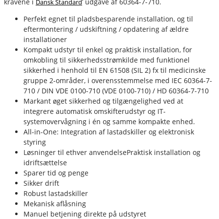
kravene i
’ udgave af 60364-7-710.
Dansk Standard
fournais-bender
Perfekt egnet til pladsbesparende installation, og til
eftermontering / udskiftning / opdatering af ældre
installationer
Kompakt udstyr til enkel og praktisk installation, for
omkobling til sikkerhedsstrømkilde med funktionel
sikkerhed i henhold til EN 61508 (SIL 2) fx til medicinske
gruppe 2-områder, i overensstemmelse med IEC 60364-7-
710 / DIN VDE 0100-710 (VDE 0100-710) / HD 60364-7-710
Markant øget sikkerhed og tilgængelighed ved at
integrere automatisk omskifterudstyr og IT-
systemovervågning i én og samme kompakte enhed.
All-in-One: Integration af lastadskiller og elektronisk
styring
Løsninger til ethver anvendelsePraktisk installation og
idriftsættelse
Sparer tid og penge
Sikker drift
Robust lastadskiller
Mekanisk aflåsning
Manuel betjening direkte på udstyret