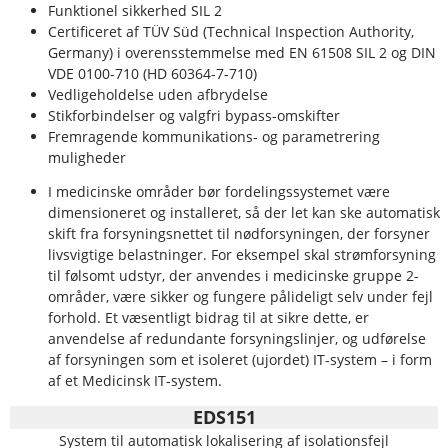
Funktionel sikkerhed SIL 2
Certificeret af TÜV Süd (Technical Inspection Authority,
Germany) i overensstemmelse med EN 61508 SIL 2 og DIN
VDE 0100-710 (HD 60364-7-710)
Vedligeholdelse uden afbrydelse
Stikforbindelser og valgfri bypass-omskifter
Fremragende kommunikations- og parametrering
muligheder
I medicinske områder bør fordelingssystemet være
dimensioneret og installeret, så der let kan ske automatisk
skift fra forsyningsnettet til nødforsyningen, der forsyner
livsvigtige belastninger. For eksempel skal strømforsyning
til følsomt udstyr, der anvendes i medicinske gruppe 2-
områder, være sikker og fungere pålideligt selv under fejl
forhold. Et væsentligt bidrag til at sikre dette, er
anvendelse af redundante forsyningslinjer, og udførelse
af forsyningen som et isoleret (ujordet) IT-system – i form
af et Medicinsk IT-system.
EDS151
System til automatisk lokalisering af isolationsfejl