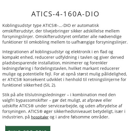
ATICS-4-160A-DIO
Koblingsudstyr type ATICS®-…-DIO er automatisk
omskifterudstyr, der tilvejebringer sikker adskillelse mellem
forsyningslinjer. Omskifterudstyret omfatter alle nødvendige
funktioner til omkobling mellem to uafhængige forsyningslinjer.
Integrationen af koblingsudstyr og elektronik i en flad og
kompakt enhed, reducerer udfyldning i tavlen og giver derved
pladsbesparende installation, minimerer og forenkler
ledningsføring i fordelingstavlen, hvilket markant reducerer
mulige og potentielle fejl. For at opnå størst mulig pålidelighed,
er ATICS® konsekvent udviklet i henhold til retningslinjerne for
funktionel sikkerhed (SIL 2).
Stik på alle tilslutningsledninger – i kombination med den
valgfri bypassomskifter – gør det muligt, at afprøve eller
udskifte ATICS® under servicearbejde, og uden afbrydelse af
forsyningen. ATICS® øger sikkerhedsniveauet betydeligt, især i
industrien, på
og i andre følsomme områder.
hospitaler
Lagervare