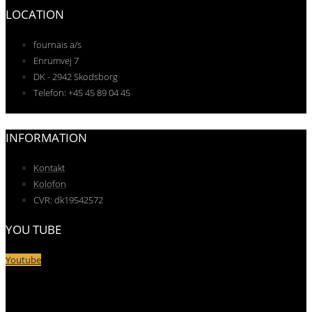
LOCATION
fournais a/s
Enrumvej 7
DK - 2942 Skodsborg
Telefon: +45 45 89 04 45
INFORMATION
Kontakt
Kolofon
CVR: dk19542572
YOU TUBE
Youtube