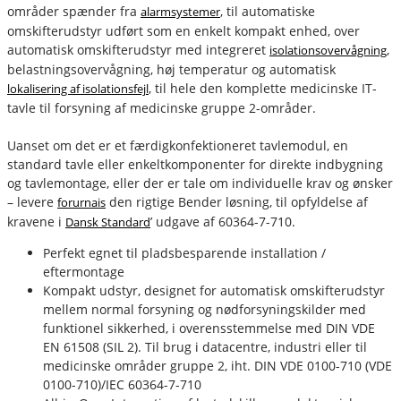
områder spænder fra
, til automatiske
alarmsystemer
omskifterudstyr udført som en enkelt kompakt enhed, over
automatisk omskifterudstyr med integreret
,
isolationsovervågning
belastningsovervågning, høj temperatur og automatisk
, til hele den komplette medicinske IT-
lokalisering af isolationsfejl
tavle til forsyning af medicinske gruppe 2-områder.
Uanset om det er et færdigkonfektioneret tavlemodul, en
standard tavle eller enkeltkomponenter for direkte indbygning
og tavlemontage, eller der er tale om individuelle krav og ønsker
– levere
den rigtige Bender løsning, til opfyldelse af
forurnais
kravene i
’ udgave af 60364-7-710.
Dansk Standard
fournais-bender
Perfekt egnet til pladsbesparende installation /
eftermontage
Kompakt udstyr, designet for automatisk omskifterudstyr
mellem normal forsyning og nødforsyningskilder med
funktionel sikkerhed, i overensstemmelse med DIN VDE
EN 61508 (SIL 2). Til brug i datacentre, industri eller til
medicinske områder gruppe 2, iht. DIN VDE 0100-710 (VDE
0100-710)/IEC 60364-7-710