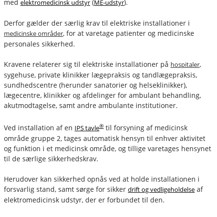
med
(
).
elektromedicinsk udstyr
ME-udstyr
Derfor gælder der særlig krav til elektriske installationer i
, for at varetage patienter og medicinske
medicinske områder
personales sikkerhed.
Kravene relaterer sig til elektriske installationer på
,
hospitaler
sygehuse, private klinikker lægepraksis og tandlægepraksis,
sundhedscentre (herunder sanatorier og helseklinikker),
lægecentre, klinikker og afdelinger for ambulant behandling,
akutmodtagelse, samt andre ambulante institutioner.
®
Ved installation af en
til forsyning af medicinsk
IPS tavle
område gruppe 2, tages automatisk hensyn til enhver aktivitet
og funktion i et medicinsk område, og tillige varetages hensynet
til de særlige sikkerhedskrav.
Herudover kan sikkerhed opnås ved at holde installationen i
forsvarlig stand, samt sørge for sikker
af
drift og vedligeholdelse
elektromedicinsk udstyr, der er forbundet til den.