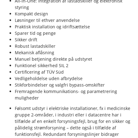
All-in-One: Integration af lastadskiller og elektronisk
styring
Kompakt design
Løsninger til ethver anvendelse
Praktisk installation og idriftsættelse
Sparer tid og penge
Sikker drift
Robust lastadskiller
Mekanisk aflåsning
Manuel betjening direkte på udstyret
Funktionel sikkerhed SIL 2
Certificering af TÜV Süd
Vedligeholdelse uden afbrydelse
Stikforbindelser og valgfri bypass-omskifter
Fremragende kommunikations- og parametrering
muligheder
Følsomt udstyr i elektriske installationer, fx i medicinske
gruppe 2-områder, i industri eller i datacentre har i
tilfælde af en enkelt forsyningsfejl, brug for en sikker og
pålidelig strømforsyning – dette også i tilfælde af
funktionsfejl. Redundant forsyningslinjer bidrager