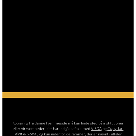
Kopiering fra denne hjemmeside må kun finde sted på institutioner
VISDA
Copydan
eller virksomheder, der har indgået aftale med
og
Tekst & Node
, og kun indenfor de rammer, der er nævnt i aftalen.