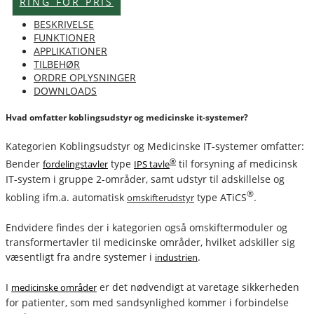
RING FOR PRIS
BESKRIVELSE
FUNKTIONER
APPLIKATIONER
TILBEHØR
ORDRE OPLYSNINGER
DOWNLOADS
Hvad omfatter koblingsudstyr og medicinske it-systemer?
Kategorien Koblingsudstyr og Medicinske IT-systemer omfatter:
®
Bender
type
til forsyning af medicinsk
fordelingstavler
IPS tavle
IT-system i gruppe 2-områder, samt udstyr til adskillelse og
®
kobling ifm.a. automatisk
type ATiCS
.
omskifterudstyr
Endvidere findes der i kategorien også omskiftermoduler og
transformertavler til medicinske områder, hvilket adskiller sig
væsentligt fra andre systemer i
.
industrien
I
er det nødvendigt at varetage sikkerheden
medicinske områder
for patienter, som med sandsynlighed kommer i forbindelse