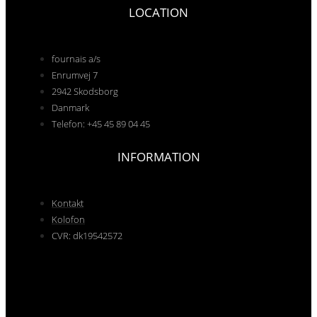
LOCATION
fournais a/s
Enrumvej 7
2942 Skodsborg
Danmark
Telefon: +45 45 89 04 45
INFORMATION
Kontakt
Kolofon
CVR: dk19542572