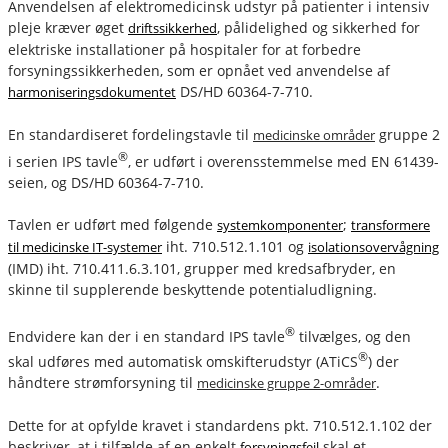
Anvendelsen af elektromedicinsk udstyr på patienter i intensiv
pleje kræver øget
, pålidelighed og sikkerhed for
driftssikkerhed
elektriske installationer på hospitaler for at forbedre
forsyningssikkerheden, som er opnået ved anvendelse af
DS/HD 60364-7-710.
harmoniseringsdokumentet
En standardiseret fordelingstavle til
gruppe 2
medicinske områder
®
i serien IPS tavle
, er udført i overensstemmelse med EN 61439-
seien, og DS/HD 60364-7-710.
Tavlen er udført med følgende
;
systemkomponenter
transformere
iht. 710.512.1.101 og
til medicinske IT-systemer
isolationsovervågning
(IMD) iht. 710.411.6.3.101, grupper med kredsafbryder, en
skinne til supplerende beskyttende potentialudligning.
®
Endvidere kan der i en standard IPS tavle
tilvælges, og den
®
skal udføres med automatisk omskifterudstyr (ATiCS
) der
håndtere strømforsyning til
.
medicinske gruppe 2-områder
Dette for at opfylde kravet i standardens pkt. 710.512.1.102 der
beskriver, at i tilfælde af en enkelt
skal et
forsyningsfejl