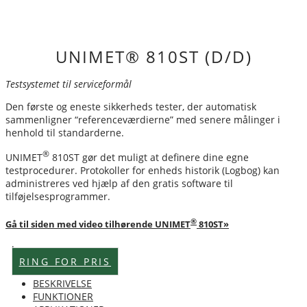
UNIMET® 810ST (D/D)
Testsystemet til serviceformål
Den første og eneste sikkerheds tester, der automatisk
sammenligner “referenceværdierne” med senere målinger i
henhold til standarderne.
®
UNIMET
810ST gør det muligt at definere dine egne
testprocedurer. Protokoller for enheds historik (Logbog) kan
administreres ved hjælp af den gratis software til
tilføjelsesprogrammer.
®
Gå til siden med video tilhørende UNIMET
810ST»
Lagervare
RING FOR PRIS
BESKRIVELSE
FUNKTIONER