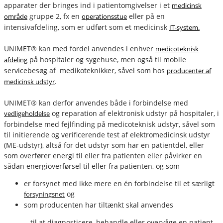
apparater der bringes ind i patientomgivelser i et
medicinsk
gruppe 2, fx en
eller på en
område
operationsstue
intensivafdeling, som er udført som et medicinsk
IT-system.
UNIMET® kan med fordel anvendes i enhver
medicoteknisk
på hospitaler og sygehuse, men også til mobile
afdeling
servicebesøg af medikoteknikker, såvel som hos
producenter af
.
medicinsk udstyr
UNIMET® kan derfor anvendes både i forbindelse med
og reparation af elektronisk udstyr på hospitaler, i
vedligeholdelse
forbindelse med fejlfinding på medicoteknisk udstyr, såvel som
til initierende og verificerende test af elektromedicinsk udstyr
(ME-udstyr), altså for det udstyr som har en patientdel, eller
som overfører energi til eller fra patienten eller påvirker en
sådan energioverførsel til eller fra patienten, og som
er forsynet med ikke mere en én forbindelse til et særligt
og
forsyningsnet
som producenten har tiltænkt skal anvendes
- til at diagnosticere, behandle eller overvåge en patient