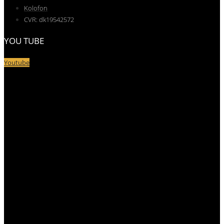
Kolofon
CVR: dk19542572
YOU TUBE
Youtube