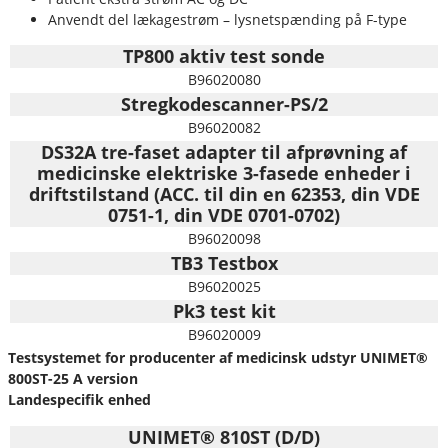
Anvendt del lækagestrøm – lysnetspænding på F-type
TP800 aktiv test sonde
B96020080
Stregkodescanner-PS/2
B96020082
DS32A tre-faset adapter til afprøvning af
medicinske elektriske 3-fasede enheder i
driftstilstand (ACC. til din en 62353, din VDE
0751-1, din VDE 0701-0702)
B96020098
TB3 Testbox
B96020025
Pk3 test kit
B96020009
Testsystemet for producenter af medicinsk udstyr UNIMET®
800ST-25 A version
Landespecifik enhed
UNIMET® 810ST (D/D)