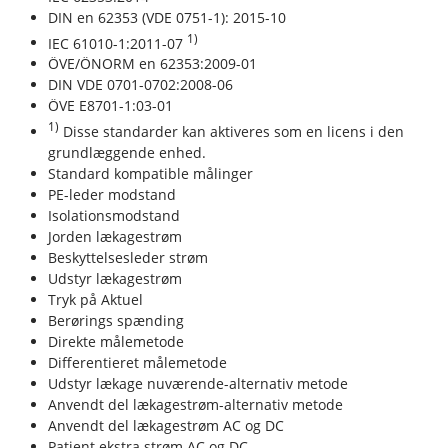
DIN en 62353 (VDE 0751-1): 2015-10
1)
IEC 61010-1:2011-07
ÖVE/ÖNORM en 62353:2009-01
DIN VDE 0701-0702:2008-06
ÖVE E8701-1:03-01
1)
Disse standarder kan aktiveres som en licens i den
grundlæggende enhed.
Standard kompatible målinger
PE-leder modstand
Isolationsmodstand
Jorden lækagestrøm
Beskyttelsesleder strøm
Udstyr lækagestrøm
Tryk på Aktuel
Berørings spænding
Direkte målemetode
Differentieret målemetode
Udstyr lækage nuværende-alternativ metode
Anvendt del lækagestrøm-alternativ metode
Anvendt del lækagestrøm AC og DC
Patient ekstra strøm AC og DC