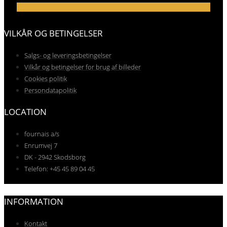
VILKÅR OG BETINGELSER
Salgs- og leveringsbetingelser
Vilkår og betingelser for brug af billeder
Cookies politik
Persondatapolitik
LOCATION
fournais a/s
Enrumvej 7
DK - 2942 Skodsborg
Telefon: +45 45 89 04 45
INFORMATION
Kontakt