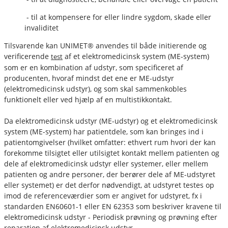
- til at kompensere for eller lindre sygdom, skade eller
invaliditet
Tilsvarende kan UNIMET® anvendes til både initierende og
verificerende
af et elektromedicinsk system (ME-system)
test
som er en kombination af udstyr, som specificeret af
producenten, hvoraf mindst det ene er ME-udstyr
(elektromedicinsk udstyr), og som skal sammenkobles
funktionelt eller ved hjælp af en multistikkontakt.
Da elektromedicinsk udstyr (ME-udstyr) og et elektromedicinsk
system (ME-system) har patientdele, som kan bringes ind i
patientomgivelser (hvilket omfatter: ethvert rum hvori der kan
forekomme tilsigtet eller utilsigtet kontakt mellem patienten og
dele af elektromedicinsk udstyr eller systemer, eller mellem
patienten og andre personer, der berører dele af ME-udstyret
eller systemet) er det derfor nødvendigt, at udstyret testes op
imod de referenceværdier som er angivet for udstyret, fx i
standarden EN60601-1 eller EN 62353 som beskriver kravene til
elektromedicinsk udstyr - Periodisk prøvning og prøvning efter
reparation af elektromedicinsk udstyr.