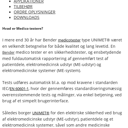
APPLIKATIONER
TILBEHØR
ORDRE OPLYSNINGER
DOWNLOADS
Hvad er Medico testere?
I mere end 30 år har Bender
type UNIMET® været
medicotester
en velkendt betegnelse for både kvalitet og lang levetid. En
medico tester er en sikkerhedstester, og ensbetydende
Bender
med fuldautomatisk rapportering af gennemført test af
patientdele, elektromedicinsk udstyr (ME-udstyr) og
elektromedicinske systemer (ME-system).
Tests udføres automatisk bl.a. op mod kravene i standarden
IEC/
, hvor der gennemføres standardiseringsmæssig
EN 60601-1
overensstemmende tests og målinger, via enkel betjening, ved
brug af et simpelt brugerinterface.
Således borger
for den elektriske sikkerhed ved brug
UNIMET®
af elektromedicinske udstyr (ME-udstyr), patientdele og et
elektromedicinsk systemer, såvel som andre medicinske