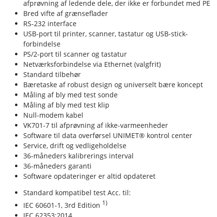
afprøvning af ledende dele, der ikke er forbundet med PE
Bred vifte af grænseflader
RS-232 interface
USB-port til printer, scanner, tastatur og USB-stick-
forbindelse
PS/2-port til scanner og tastatur
Netværksforbindelse via Ethernet (valgfrit)
Standard tilbehør
Bæretaske af robust design og universelt bære koncept
Måling af bly med test sonde
Måling af bly med test klip
Null-modem kabel
VK701-7 til afprøvning af ikke-varmeenheder
Software til data overførsel UNIMET® kontrol center
Service, drift og vedligeholdelse
36-måneders kalibrerings interval
36-måneders garanti
Software opdateringer er altid opdateret
Standard kompatibel test Acc. til:
1)
IEC 60601-1, 3rd Edition
IEC 62353:2014