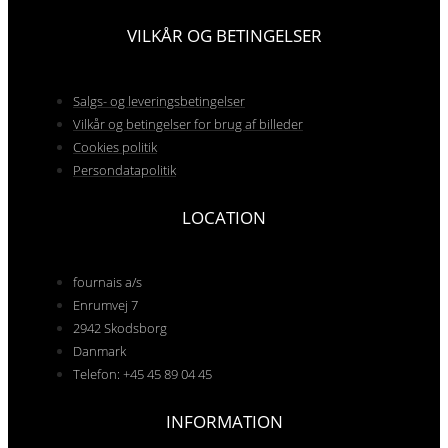
VILKÅR OG BETINGELSER
Salgs- og leveringsbetingelser
Vilkår og betingelser for brug af billeder
Cookies politik
Persondatapolitik
LOCATION
fournais a/s
Enrumvej 7
2942 Skodsborg
Danmark
Telefon: +45 45 89 04 45
INFORMATION