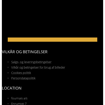
VILKÅR OG BETINGELSER
Salgs- og leveringsbetingelser
Vilkår og betingelser for brug af billeder
Cookies politik
Persondatapolitik
LOCATION
fournais a/s
Enrumvej 7