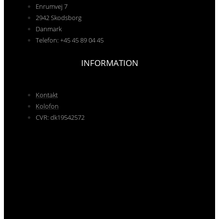
Enrumvej 7
2942 Skodsborg
Danmark
Telefon: +45 45 89 04 45
INFORMATION
Kontakt
Kolofon
CVR: dk19542572