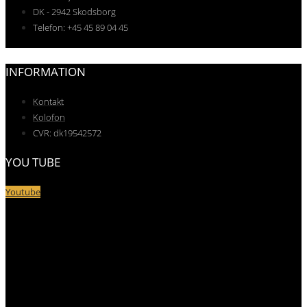
DK - 2942 Skodsborg
Telefon: +45 45 89 04 45
INFORMATION
Kontakt
Kolofon
CVR: dk19542572
YOU TUBE
Youtube