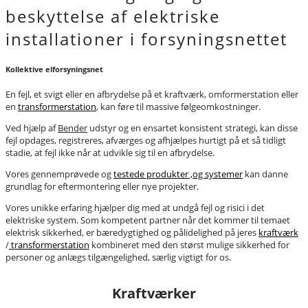
beskyttelse af elektriske
installationer i forsyningsnettet
Kollektive elforsyningsnet
En fejl, et svigt eller en afbrydelse på et kraftværk, omformerstation eller
en
transformerstation
, kan føre til massive følgeomkostninger.
Ved hjælp af
Bender
udstyr og en ensartet konsistent strategi, kan disse
fejl opdages, registreres, afværges og afhjælpes hurtigt på et så tidligt
stadie, at fejl ikke når at udvikle sig til en afbrydelse.
Vores gennemprøvede og
testede produkter ,og systemer
kan danne
grundlag for eftermontering eller nye projekter.
Vores unikke erfaring hjælper dig med at undgå fejl og risici i det
elektriske system. Som kompetent partner når det kommer til temaet
elektrisk sikkerhed, er bæredygtighed og pålidelighed på jeres
kraftværk
/
transformerstation
kombineret med den størst mulige sikkerhed for
personer og anlægs tilgængelighed, særlig vigtigt for os.
Kraftværker