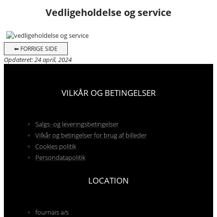
Vedligeholdelse og service
⬅ FORRIGE SIDE
Opdateret: 24 april, 2024
VILKÅR OG BETINGELSER
Salgs- og leveringsbetingelser
Vilkår og betingelser for brug af billeder
Cookies politik
Persondatapolitik
LOCATION
fournais a/s