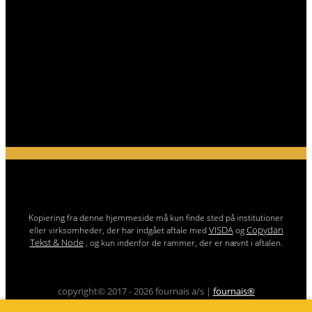
Kopiering fra denne hjemmeside må kun finde sted på institutioner
VISDA
Copydan
eller virksomheder, der har indgået aftale med
og
Tekst & Node
, og kun indenfor de rammer, der er nævnt i aftalen.
copyright© 2017 - 2026 fournais a/s |
fournais®