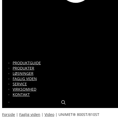
PRODUKTGUIDE
PRODUKTER
LØSNINGER
FAGLIG VIDEN
SERVICE
VIRKSOMHED
KONTAKT
Forside
|
Faglig viden
|
Video
|
UNIMET® 800ST/810ST