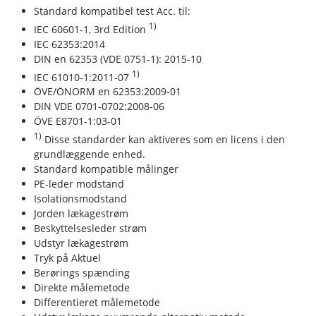
Standard kompatibel test Acc. til:
1)
IEC 60601-1, 3rd Edition
IEC 62353:2014
DIN en 62353 (VDE 0751-1): 2015-10
1)
IEC 61010-1:2011-07
ÖVE/ÖNORM en 62353:2009-01
DIN VDE 0701-0702:2008-06
ÖVE E8701-1:03-01
1)
Disse standarder kan aktiveres som en licens i den
grundlæggende enhed.
Standard kompatible målinger
PE-leder modstand
Isolationsmodstand
Jorden lækagestrøm
Beskyttelsesleder strøm
Udstyr lækagestrøm
Tryk på Aktuel
Berørings spænding
Direkte målemetode
Differentieret målemetode