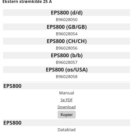
Ekstern strømkilde 25 A
EPS800 (d/d)
B96028050
EPS800 (GB/GB)
B96028054
EPS800 (CH/CH)
B96028056
EPS800 (b/b)
B96028057
EPS800 (os/USA)
B96028058
EPS800
Manual
Se PDF
Download
Kopier
EPS800
Datablad