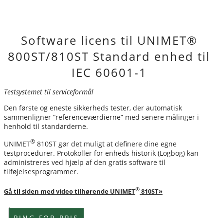
Software licens til UNIMET®
800ST/810ST Standard enhed til
IEC 60601-1
Testsystemet til serviceformål
Den første og eneste sikkerheds tester, der automatisk
sammenligner “referenceværdierne” med senere målinger i
henhold til standarderne.
®
UNIMET
810ST gør det muligt at definere dine egne
testprocedurer. Protokoller for enheds historik (Logbog) kan
administreres ved hjælp af den gratis software til
tilføjelsesprogrammer.
®
Gå til siden med video tilhørende UNIMET
810ST»
Lagervare
RING FOR PRIS