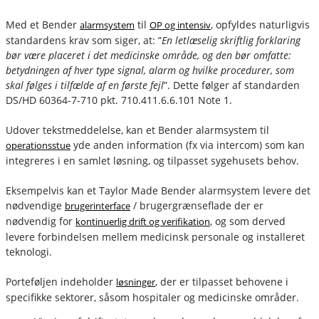
Med et Bender
til
, opfyldes naturligvis
alarmsystem
OP og intensiv
standardens krav som siger, at: ”
En letlæselig skriftlig forklaring
bør være placeret i det medicinske område, og den bør omfatte:
betydningen af hver type signal, alarm og hvilke procedurer, som
skal følges i tilfælde af en første fejl
”. Dette følger af standarden
DS/HD 60364-7-710 pkt. 710.411.6.6.101 Note 1.
Udover tekstmeddelelse, kan et Bender alarmsystem til
yde anden information (fx via intercom) som kan
operationsstue
integreres i en samlet løsning, og tilpasset sygehusets behov.
Eksempelvis kan et Taylor Made Bender alarmsystem levere det
nødvendige
/ brugergrænseflade der er
brugerinterface
nødvendig for
, og som derved
kontinuerlig drift og verifikation
levere forbindelsen mellem medicinsk personale og installeret
teknologi.
Porteføljen indeholder
, der er tilpasset behovene i
løsninger
specifikke sektorer, såsom hospitaler og medicinske områder.