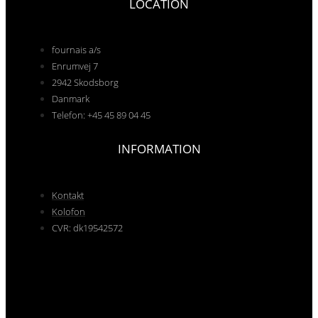
LOCATION
fournais a/s
Enrumvej 7
2942 Skodsborg
Danmark
Telefon: +45 45 89 04 45
INFORMATION
Kontakt
Kolofon
CVR: dk19542572