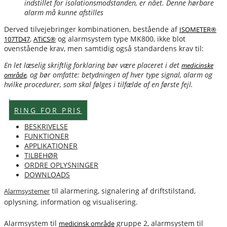
indstillet for isolationsmodstanden, er nået. Denne hørbare
alarm må kunne afstilles
Derved tilvejebringer kombinationen, bestående af
ISOMETER®
,
og alarmsystem type MK800, ikke blot
107TD47
ATiCS®
ovenstående krav, men samtidig også standardens krav til:
En let læselig skriftlig forklaring bør være placeret i det
medicinske
, og bør omfatte: betydningen af hver type signal, alarm og
område
hvilke procedurer, som skal følges i tilfælde af en første fejl.
Lagervare
RING FOR PRIS
BESKRIVELSE
FUNKTIONER
APPLIKATIONER
TILBEHØR
ORDRE OPLYSNINGER
DOWNLOADS
til alarmering, signalering af driftstilstand,
Alarmsystemer
oplysning, information og visualisering.
Alarmsystem til
gruppe 2, alarmsystem til
medicinsk område