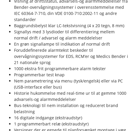
Visning af driftsstatus, advarsels-og alarmmeddelelser fra
Bender-overvågningssystemer i overensstemmelse med
IEC 60364-7-710, din VDE 0100-710:2002-11 og andre
standarder
Baggrundsbelyst klar LC-tekstvisning (4 x 20 tegn, 8 mm)
Signallys med 3 lysdioder til differentiering mellem
normal drift / advarsel og alarm meddelelser
En grøn signallampe til indikation af normal drift
Foruddefinerede alarmtekst beskeder til
overvågningssystemer for EDS, RCM’er og Medics Bender i
21 nationale sprog
1000 ekstra frit programmerbare alarm tekster
Programmerbar test knap
Nem parametrering via menu (tysk/engelsk) eller via PC
(USB-interface eller bus)
Historie hukommelse med real-time ur til at gemme 1000
advarsels-og alarmmeddelelser
Bus-teknologi til nem installation og reduceret brand
belastning
16 digitale indgange (ekstraudstyr)
1 programmerbart relæ (ekstraudstyr)
Versioner der er egnede til planforsænket montage i væg,