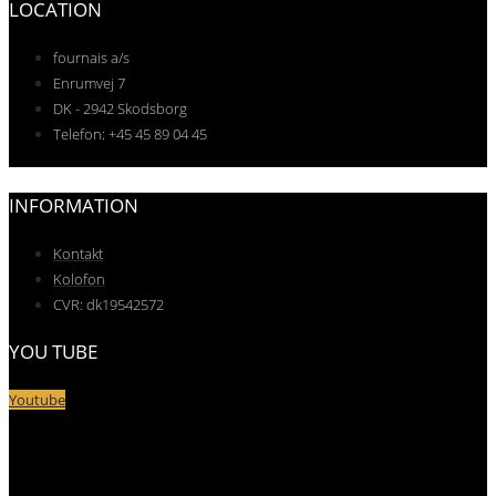
LOCATION
fournais a/s
Enrumvej 7
DK - 2942 Skodsborg
Telefon: +45 45 89 04 45
INFORMATION
Kontakt
Kolofon
CVR: dk19542572
YOU TUBE
Youtube