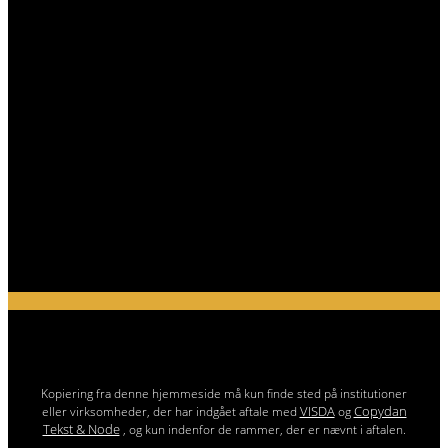
Kopiering fra denne hjemmeside må kun finde sted på institutioner
VISDA
Copydan
eller virksomheder, der har indgået aftale med
og
Tekst & Node
, og kun indenfor de rammer, der er nævnt i aftalen.