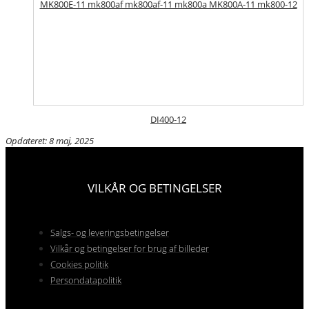
DI400-12
Opdateret: 8 maj, 2025
VILKÅR OG BETINGELSER
Salgs- og leveringsbetingelser
Vilkår og betingelser for brug af billeder
Cookies politik
Persondatapolitik