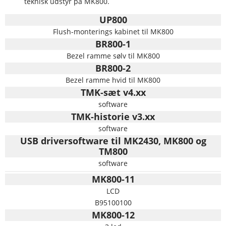
teknisk udstyr på MK800.
UP800
Flush-monterings kabinet til MK800
BR800-1
Bezel ramme sølv til MK800
BR800-2
Bezel ramme hvid til MK800
TMK-sæt v4.xx
software
TMK-historie v3.xx
software
USB driversoftware til MK2430, MK800 og
TM800
software
MK800-11
LCD
B95100100
MK800-12