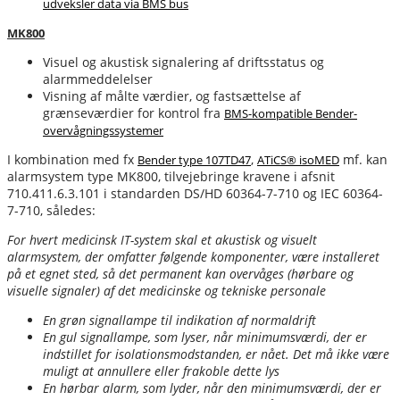
udveksler data via BMS bus
MK800
Visuel og akustisk signalering af driftsstatus og
alarmmeddelelser
Visning af målte værdier, og fastsættelse af
grænseværdier for kontrol fra
BMS-kompatible Bender-
overvågningssystemer
I kombination med fx
,
mf. kan
Bender type 107TD47
ATiCS® isoMED
alarmsystem type MK800, tilvejebringe kravene i afsnit
710.411.6.3.101 i standarden DS/HD 60364-7-710 og IEC 60364-
7-710, således:
For hvert medicinsk IT-system skal et akustisk og visuelt
alarmsystem, der omfatter følgende komponenter, være installeret
på et egnet sted, så det permanent kan overvåges (hørbare og
visuelle signaler) af det medicinske og tekniske personale
En grøn signallampe til indikation af normaldrift
En gul signallampe, som lyser, når minimumsværdi, der er
indstillet for isolationsmodstanden, er nået. Det må ikke være
muligt at annullere eller frakoble dette lys
En hørbar alarm, som lyder, når den minimumsværdi, der er