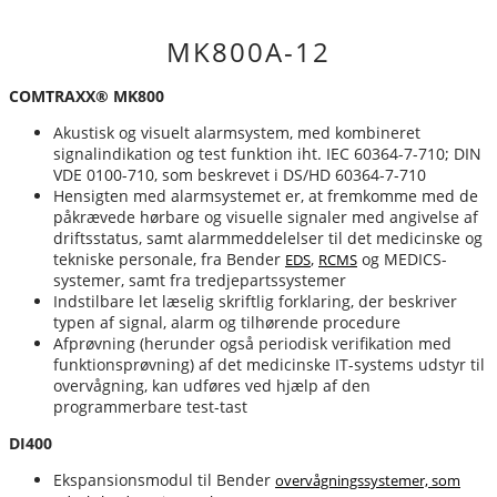
MK800A-12
COMTRAXX® MK800
Akustisk og visuelt alarmsystem, med kombineret
signalindikation og test funktion iht. IEC 60364-7-710; DIN
VDE 0100-710, som beskrevet i DS/HD 60364-7-710
Hensigten med alarmsystemet er, at fremkomme med de
påkrævede hørbare og visuelle signaler med angivelse af
driftsstatus, samt alarmmeddelelser til det medicinske og
tekniske personale, fra Bender
,
og MEDICS-
EDS
RCMS
systemer, samt fra tredjepartssystemer
Indstilbare let læselig skriftlig forklaring, der beskriver
typen af signal, alarm og tilhørende procedure
Afprøvning (herunder også periodisk verifikation med
funktionsprøvning) af det medicinske IT-systems udstyr til
overvågning, kan udføres ved hjælp af den
programmerbare test-tast
DI400
Ekspansionsmodul til Bender
overvågningssystemer, som