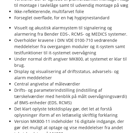
til montage i tavlelåge samt til udvendig montage på væg
Ikke-reflekterende, multifarvet folie
Forseglet overflade, for en høj hygiejnestandard
Visuelt og akustisk alarmsystem til signalering og
alarmering fra Bender EDS-, RCMS- og MEDICS systemer.
Overholder kravene i DIN VDE 0100-710 vedrørende
meddelelser fra overgangen moduler og it-system samt
testfunktioner til it-systemet overvågning
Under normal drift angiver MK800, at systemet er klar til
brug.
Display og visualisering af driftsstatus, advarsels- og
alarm meddelelser
Central angivelse af måleværdier
Drifts- og parameterindstilling (indstilling af
tærskelværdier med henblik på målt overvågningsværdi)
af BMS-enheder (EDS, RCMS)
Det klart oplyste tekstdisplay gør, det let at forstå
oplysninger iform af en letlæselig skriftlig forklaring
Version MK800-11 indeholder 16 digitale indgange, der
gør det muligt at optage og vise meddelelser fra andet