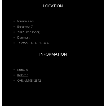
LOCATION
fournais a/s
Enrumvej 7
2942 Skodsborg
Danmark
Telefon: +45 45 89 04 45
INFORMATION
Kontakt
Kolofon
CVR: dk19542572