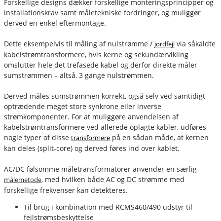
Forskellige designs dækker forskellige monteringsprincipper og
installationskrav samt måletekniske fordringer, og muliggør
derved en enkel eftermontage.
Dette eksempelvis til måling af nulstrømme /
via såkaldte
jordfejl
kabelstrømtransformere, hvis kerne og sekundærvikling
omslutter hele det trefasede kabel og derfor direkte måler
sumstrømmen – altså, 3 gange nulstrømmen.
Derved måles sumstrømmen korrekt, også selv ved samtidigt
optrædende meget store synkrone eller inverse
strømkomponenter. For at muliggøre anvendelsen af
kabelstrømtransformere ved allerede oplagte kabler, udføres
nogle typer af disse
på en sådan måde, at kernen
transformere
kan deles (split-core) og derved føres ind over kablet.
AC/DC følsomme måletransformatorer anvender en særlig
, med hvilken både AC og DC strømme med
målemetode
forskellige frekvenser kan detekteres.
Til brug i kombination med RCMS460/490 udstyr til
fejlstrømsbeskyttelse