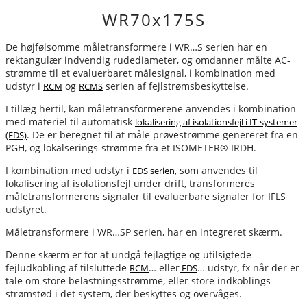
WR70x175S
De højfølsomme måletransformere i WR…S serien har en
rektangulær indvendig rudediameter, og omdanner målte AC-
strømme til et evaluerbaret målesignal, i kombination med
udstyr i
og
serien af fejlstrømsbeskyttelse.
RCM
RCMS
I tillæg hertil, kan måletransformerene anvendes i kombination
med materiel til automatisk
lokalisering af isolationsfejl i IT-systemer
. De er beregnet til at måle prøvestrømme genereret fra en
(EDS)
PGH, og lokalserings-strømme fra et ISOMETER® IRDH.
I kombination med udstyr i
, som anvendes til
EDS serien
lokalisering af isolationsfejl under drift, transformeres
måletransformerens signaler til evaluerbare signaler for IFLS
udstyret.
Måletransformere i WR…SP serien, har en integreret skærm.
Denne skærm er for at undgå fejlagtige og utilsigtede
fejludkobling af tilsluttede
… eller
… udstyr, fx når der er
RCM
EDS
tale om store belastningsstrømme, eller store indkoblings
strømstød i det system, der beskyttes og overvåges.