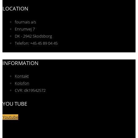
LOCATION
fournais a/s
Enrumvej 7
DK - 2942 Skodsborg
Telefon: +45 45 89 04 45
INFORMATION
Kontakt
Kolofon
CVR: dk19542572
YOU TUBE
Youtube