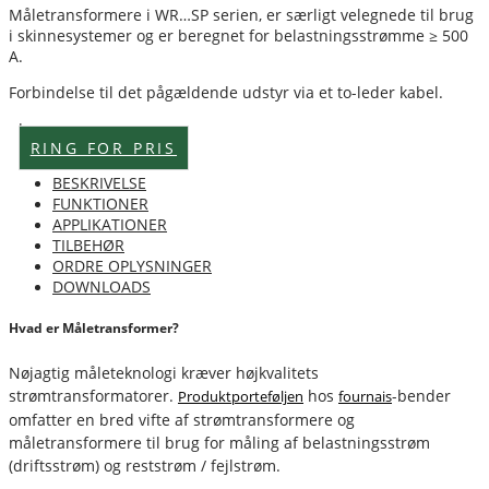
Måletransformere i WR…SP serien, er særligt velegnede til brug
i skinnesystemer og er beregnet for belastningsstrømme ≥ 500
A.
Forbindelse til det pågældende udstyr via et to-leder kabel.
Lagervare
RING FOR PRIS
BESKRIVELSE
FUNKTIONER
APPLIKATIONER
TILBEHØR
ORDRE OPLYSNINGER
DOWNLOADS
Hvad er Måletransformer?
Nøjagtig måleteknologi kræver højkvalitets
strømtransformatorer.
hos
-bender
Produktporteføljen
fournais
omfatter en bred vifte af strømtransformere og
måletransformere til brug for måling af belastningsstrøm
(driftsstrøm) og reststrøm / fejlstrøm.