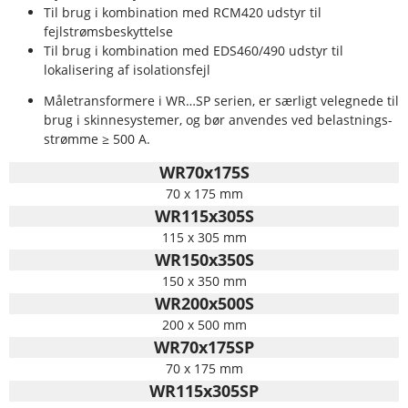
Til brug i kombination med RCM420 udstyr til
fejlstrømsbeskyttelse
Til brug i kombination med EDS460/490 udstyr til
lokalisering af isolationsfejl
Måletransformere i WR…SP serien, er særligt velegnede til
brug i skinnesystemer, og bør anvendes ved belastnings-
strømme ≥ 500 A.
WR70x175S
70 x 175 mm
WR115x305S
115 x 305 mm
WR150x350S
150 x 350 mm
WR200x500S
200 x 500 mm
WR70x175SP
70 x 175 mm
WR115x305SP