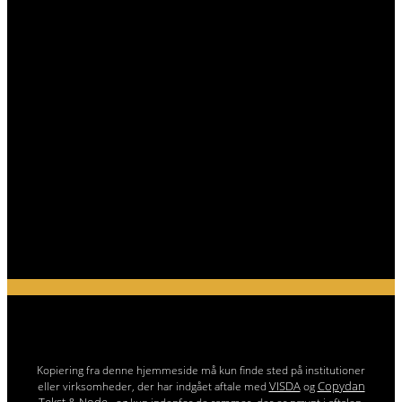
Kopiering fra denne hjemmeside må kun finde sted på institutioner
VISDA
Copydan
eller virksomheder, der har indgået aftale med
og
Tekst & Node