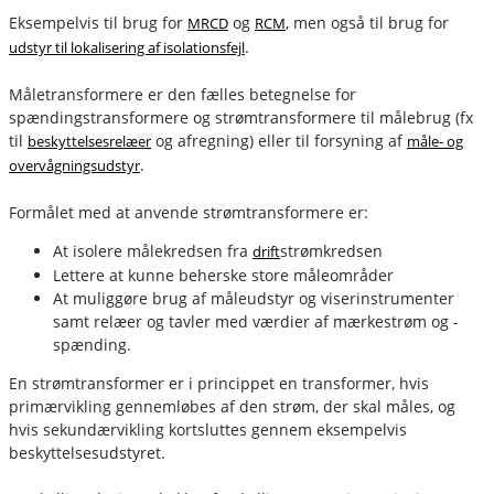
Eksempelvis til brug for
og
, men også til brug for
MRCD
RCM
.
udstyr til lokalisering af isolationsfejl
Måletransformere er den fælles betegnelse for
spændingstransformere og strømtransformere til målebrug (fx
til
og afregning) eller til forsyning af
beskyttelsesrelæer
måle- og
.
overvågningsudstyr
Formålet med at anvende strømtransformere er:
At isolere målekredsen fra
strømkredsen
drift
Lettere at kunne beherske store måleområder
At muliggøre brug af måleudstyr og viserinstrumenter
samt relæer og tavler med værdier af mærkestrøm og -
spænding.
En strømtransformer er i princippet en transformer, hvis
primærvikling gennemløbes af den strøm, der skal måles, og
hvis sekundærvikling kortsluttes gennem eksempelvis
beskyttelsesudstyret.