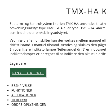
TMX-HA K
Et alarm- og kontrolsystem i serien TMX-HA, anvendes til at 
omkoblingsudstyr type UMC…-HA eller type USC…-HA. Alarmsyste
som indeholder
omkoblingsudstyret
.
Ved hjælp af en
omskifter kan der vælges mellem manuel ell
driftstilstand. I manuel tilstand, tændes og slukkes den på
En yderligere indikatorlampe “fejl/manuel drift” er indbygget
indikatorlamper er beregnet til at indikere den aktuelle drift
Lagervare
RING FOR PRIS
BESKRIVELSE
FUNKTIONER
APPLIKATIONER
TILBEHØR
ORDRE OPLYSNINGER