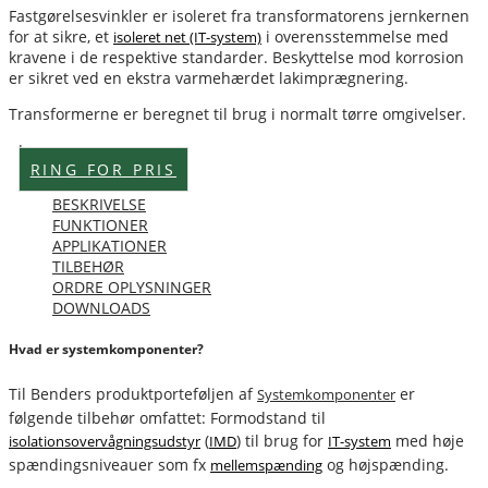
Fastgørelsesvinkler er isoleret fra transformatorens jernkernen
for at sikre, et
i overensstemmelse med
isoleret net (IT-system)
kravene i de respektive standarder. Beskyttelse mod korrosion
er sikret ved en ekstra varmehærdet lakimprægnering.
Transformerne er beregnet til brug i normalt tørre omgivelser.
Lagervare
RING FOR PRIS
BESKRIVELSE
FUNKTIONER
APPLIKATIONER
TILBEHØR
ORDRE OPLYSNINGER
DOWNLOADS
Hvad er systemkomponenter?
Til Benders produktporteføljen af
er
Systemkomponenter
følgende tilbehør omfattet: Formodstand til
(
) til brug for
med høje
isolationsovervågningsudstyr
IMD
IT-system
spændingsniveauer som fx
og højspænding.
mellemspænding