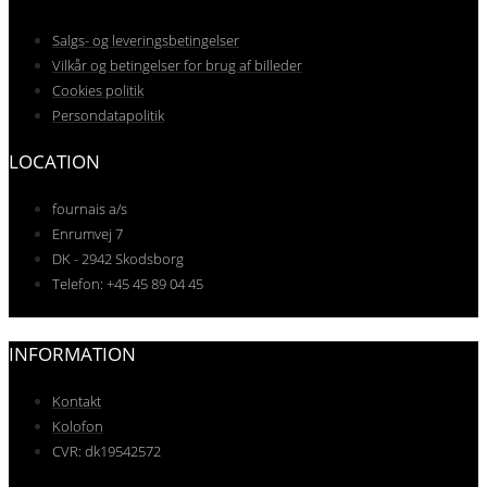
Salgs- og leveringsbetingelser
Vilkår og betingelser for brug af billeder
Cookies politik
Persondatapolitik
LOCATION
fournais a/s
Enrumvej 7
DK - 2942 Skodsborg
Telefon: +45 45 89 04 45
INFORMATION
Kontakt
Kolofon
CVR: dk19542572