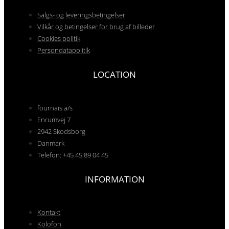
Salgs- og leveringsbetingelser
Vilkår og betingelser for brug af billeder
Cookies politik
Persondatapolitik
LOCATION
fournais a/s
Enrumvej 7
2942 Skodsborg
Danmark
Telefon: +45 45 89 04 45
INFORMATION
Kontakt
Kolofon