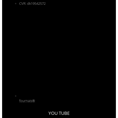
CVR: dk19542572
fournais®
YOU TUBE