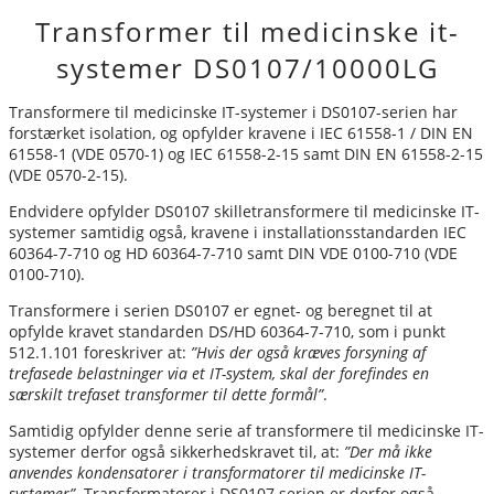
Transformer til medicinske it-
systemer DS0107/10000LG
Transformere til medicinske IT-systemer i DS0107-serien har
forstærket isolation, og opfylder kravene i IEC 61558-1 / DIN EN
61558-1 (VDE 0570-1) og IEC 61558-2-15 samt DIN EN 61558-2-15
(VDE 0570-2-15).
Endvidere opfylder DS0107 skilletransformere til medicinske IT-
systemer samtidig også, kravene i installationsstandarden IEC
60364-7-710 og HD 60364-7-710 samt DIN VDE 0100-710 (VDE
0100-710).
Transformere i serien DS0107 er egnet- og beregnet til at
opfylde kravet standarden DS/HD 60364-7-710, som i punkt
512.1.101 foreskriver at:
”Hvis der også kræves forsyning af
trefasede belastninger via et IT-system, skal der forefindes en
særskilt trefaset transformer til dette formål”
.
Samtidig opfylder denne serie af transformere til medicinske IT-
systemer derfor også sikkerhedskravet til, at:
”Der må ikke
anvendes kondensatorer i transformatorer til medicinske IT-
systemer”
. Transformatorer i DS0107 serien er derfor også