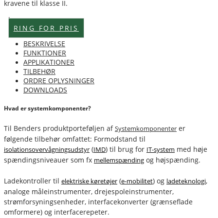
kravene til klasse II.
Lagervare
RING FOR PRIS
BESKRIVELSE
FUNKTIONER
APPLIKATIONER
TILBEHØR
ORDRE OPLYSNINGER
DOWNLOADS
Hvad er systemkomponenter?
Til Benders produktporteføljen af
er
Systemkomponenter
følgende tilbehør omfattet: Formodstand til
(
) til brug for
med høje
isolationsovervågningsudstyr
IMD
IT-system
spændingsniveauer som fx
og højspænding.
mellemspænding
Ladekontroller til
(
) og
,
elektriske køretøjer
e-mobilitet
ladeteknologi
analoge måleinstrumenter, drejespoleinstrumenter,
strømforsyningsenheder, interfacekonverter (grænseflade
omformere) og interfacerepeter.