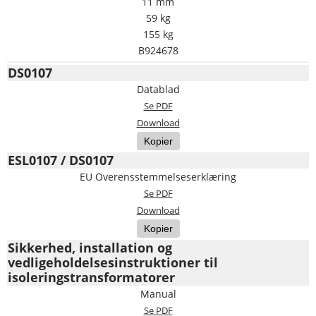
11 mm
59 kg
155 kg
B924678
DS0107
Datablad
Se PDF
Download
Kopier
ESL0107 / DS0107
EU Overensstemmelseserklæring
Se PDF
Download
Kopier
Sikkerhed, installation og
vedligeholdelsesinstruktioner til
isoleringstransformatorer
Manual
Se PDF