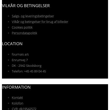
VILKÅR OG BETINGELSER
Salgs- og leveringsbetingelser
Vilkår og betingelser for brug af billeder
Cookies politik
Persondatapolitik
LOCATION
fournais a/s
Enrumvej 7
DK - 2942 Skodsborg
Telefon: +45 45 89 04 45
INFORMATION
Kontakt
Kolofon
CVR: dk19542572