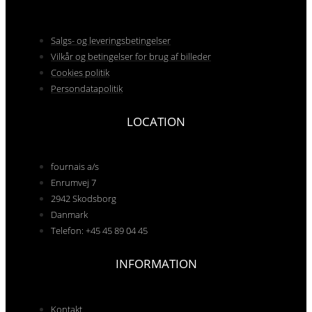
Salgs- og leveringsbetingelser
Vilkår og betingelser for brug af billeder
Cookies politik
Persondatapolitik
LOCATION
fournais a/s
Enrumvej 7
2942 Skodsborg
Danmark
Telefon: +45 45 89 04 45
INFORMATION
Kontakt