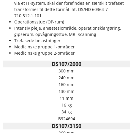
via et IT-system, skal der forefindes en særskilt trefaset
transformer til dette formål iht. DS/HD 60364-7-
710.512.1.101
Operationsstue (OP-rum)
Intensiv pleje, anæstesiområde, operationsklargøring,
gipserum, opvågningsstue, MRI-scanning
Trefasede belastninger
Medicinske gruppe 1-områder
Medicinske gruppe 2-områder
DS107/2000
300 mm
240 mm
160 mm
130 mm
11 mm
16 kg
34 kg
B924694
DS107/3150
360 mm