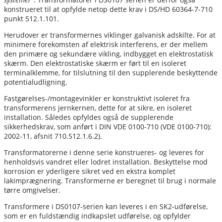
konstrueret til at opfylde netop dette krav i DS/HD 60364-7-710
punkt 512.1.101.
Herudover er transformernes viklinger galvanisk adskilte. For at
minimere forekomsten af elektrisk interferens, er der mellem
den primære og sekundære vikling, indbygget en elektrostatisk
skærm. Den elektrostatiske skærm er ført til en isoleret
terminalklemme, for tilslutning til den supplerende beskyttende
potentialudligning.
Fastgørelses-/montagevinkler er konstruktivt isoleret fra
transformerens jernkernen, dette for at sikre, en isoleret
installation. Således opfyldes også de supplerende
sikkerhedskrav, som anført i DIN VDE 0100-710 (VDE 0100-710):
2002-11, afsnit 710.512.1.6.2).
Transformatorerne i denne serie konstrueres- og leveres for
henholdsvis vandret eller lodret installation. Beskyttelse mod
korrosion er yderligere sikret ved en ekstra komplet
lakimprægnering. Transformerne er beregnet til brug i normale
tørre omgivelser.
Transformere i DS0107-serien kan leveres i en SK2-udførelse,
som er en fuldstændig indkapslet udførelse, og opfylder