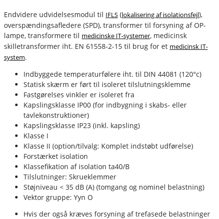
Endvidere udvidelsesmodul til
(
),
IFLS
lokalisering af isolationsfejl
overspændingsafledere (SPD), transformer til forsyning af OP-
lampe, transformere til
, medicinsk
medicinske IT-systemer
skilletransformer iht. EN 61558-2-15 til brug for et
medicinsk IT-
.
system
fournais-bender
Indbyggede temperaturfølere iht. til DIN 44081 (120°c)
Statisk skærm er ført til isoleret tilslutningsklemme
Fastgørelses vinkler er isoleret fra
Kapslingsklasse IP00 (for indbygning i skabs- eller
tavlekonstruktioner)
Kapslingsklasse IP23 (inkl. kapsling)
Klasse I
Klasse II (option/tilvalg: Komplet indstøbt udførelse)
Forstærket isolation
Klassefikation af isolation ta40/B
Tilslutninger: Skrueklemmer
Støjniveau < 35 dB (A) (tomgang og nominel belastning)
Vektor gruppe: Yyn O
Hvis der også kræves forsyning af trefasede belastninger