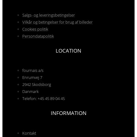
Salgs- og leveringsbetingelser
Vilkår og betingelser for brug af billeder
Cookies politik
Persondatapolitik
LOCATION
fournais a/s
Enrumvej 7
2942 Skodsborg
Danmark
Telefon: +45 45 89 04 45
INFORMATION
Kontakt