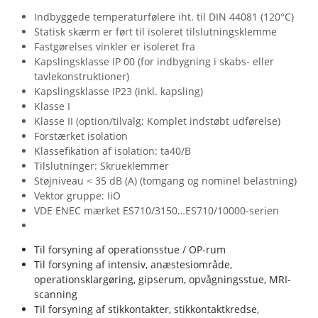
Indbyggede temperaturfølere iht. til DIN 44081 (120°C)
Statisk skærm er ført til isoleret tilslutningsklemme
Fastgørelses vinkler er isoleret fra
Kapslingsklasse IP 00 (for indbygning i skabs- eller
tavlekonstruktioner)
Kapslingsklasse IP23 (inkl. kapsling)
Klasse I
Klasse II (option/tilvalg: Komplet indstøbt udførelse)
Forstærket isolation
Klassefikation af isolation: ta40/B
Tilslutninger: Skrueklemmer
Støjniveau < 35 dB (A) (tomgang og nominel belastning)
Vektor gruppe: IiO
VDE ENEC mærket ES710/3150…ES710/10000-serien
Til forsyning af operationsstue / OP-rum
Til forsyning af intensiv, anæstesiområde,
operationsklargøring, gipserum, opvågningsstue, MRI-
scanning
Til forsyning af stikkontakter, stikkontaktkredse,