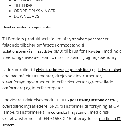
TILBEHØR
ORDRE OPLYSNINGER
DOWNLOADS
Hvad er systemkomponenter?
Til Benders produktporteføljen af
er
Systemkomponenter
følgende tilbehør omfattet: Formodstand til
(
) til brug for
med høje
isolationsovervågningsudstyr
IMD
IT-system
spændingsniveauer som fx
og højspænding.
mellemspænding
Ladekontroller til
(
) og
,
elektriske køretøjer
e-mobilitet
ladeteknologi
analoge måleinstrumenter, drejespoleinstrumenter,
strømforsyningsenheder, interfacekonverter (grænseflade
omformere) og interfacerepeter.
Endvidere udvidelsesmodul til
(
),
IFLS
lokalisering af isolationsfejl
overspændingsafledere (SPD), transformer til forsyning af OP-
lampe, transformere til
, medicinsk
medicinske IT-systemer
skilletransformer iht. EN 61558-2-15 til brug for et
medicinsk IT-
.
system
fournais-bender