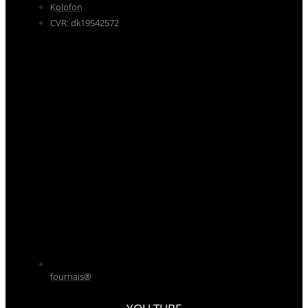
Kolofon
CVR: dk19542572
fournais®