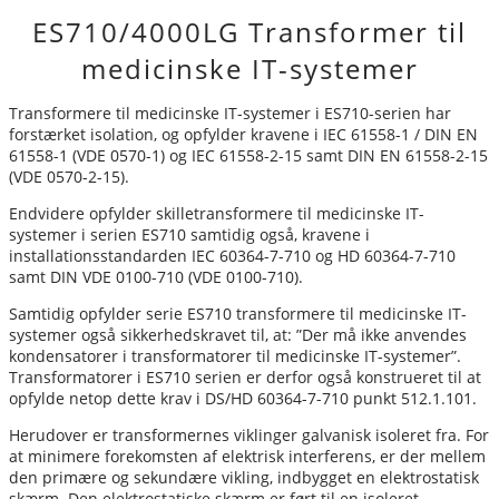
ES710/4000LG Transformer til
medicinske IT-systemer
Transformere til medicinske IT-systemer i ES710-serien har
forstærket isolation, og opfylder kravene i IEC 61558-1 / DIN EN
61558-1 (VDE 0570-1) og IEC 61558-2-15 samt DIN EN 61558-2-15
(VDE 0570-2-15).
Endvidere opfylder skilletransformere til medicinske IT-
systemer i serien ES710 samtidig også, kravene i
installationsstandarden IEC 60364-7-710 og HD 60364-7-710
samt DIN VDE 0100-710 (VDE 0100-710).
Samtidig opfylder serie ES710 transformere til medicinske IT-
systemer også sikkerhedskravet til, at: ”Der må ikke anvendes
kondensatorer i transformatorer til medicinske IT-systemer”.
Transformatorer i ES710 serien er derfor også konstrueret til at
opfylde netop dette krav i DS/HD 60364-7-710 punkt 512.1.101.
Herudover er transformernes viklinger galvanisk isoleret fra. For
at minimere forekomsten af elektrisk interferens, er der mellem
den primære og sekundære vikling, indbygget en elektrostatisk
skærm. Den elektrostatiske skærm er ført til en isoleret