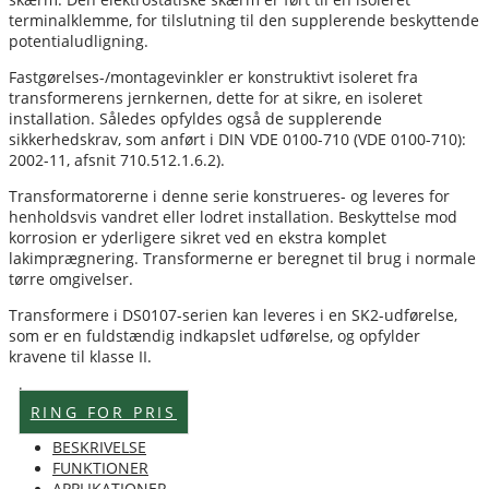
terminalklemme, for tilslutning til den supplerende beskyttende
potentialudligning.
Fastgørelses-/montagevinkler er konstruktivt isoleret fra
transformerens jernkernen, dette for at sikre, en isoleret
installation. Således opfyldes også de supplerende
sikkerhedskrav, som anført i DIN VDE 0100-710 (VDE 0100-710):
2002-11, afsnit 710.512.1.6.2).
Transformatorerne i denne serie konstrueres- og leveres for
henholdsvis vandret eller lodret installation. Beskyttelse mod
korrosion er yderligere sikret ved en ekstra komplet
lakimprægnering. Transformerne er beregnet til brug i normale
tørre omgivelser.
Transformere i DS0107-serien kan leveres i en SK2-udførelse,
som er en fuldstændig indkapslet udførelse, og opfylder
kravene til klasse II.
Lagervare
RING FOR PRIS
BESKRIVELSE
FUNKTIONER
APPLIKATIONER