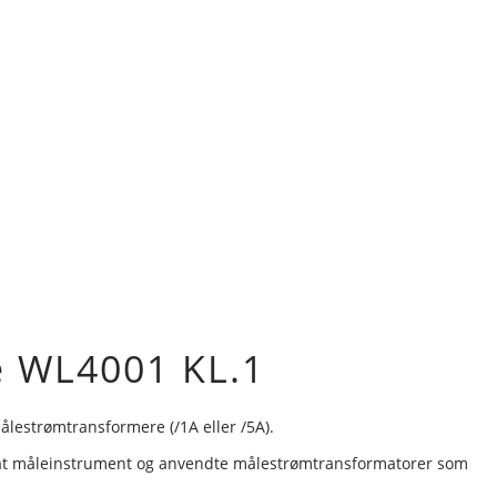
 WL400­1 KL.1
ålestrømtransformere (/1A eller /5A).
g, at måleinstrument og anvendte målestrømtransformatorer som