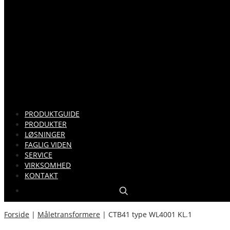
PRODUKTGUIDE
PRODUKTER
LØSNINGER
FAGLIG VIDEN
SERVICE
VIRKSOMHED
KONTAKT
Forside
|
Måletransformere
|
CTB41 type WL400­1 KL.1