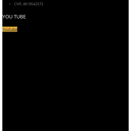
CVR: dk19542572
YOU TUBE
Youtube