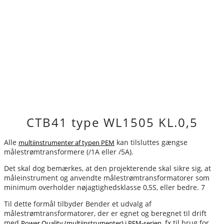
CTB41 type WL150­5 KL.0,5
Alle
kan tilsluttes gængse
multiinstrumenter af typen PEM
målestrømtransformere (/1A eller /5A).
Det skal dog bemærkes, at den projekterende skal sikre sig, at
måleinstrument og anvendte målestrømtransformatorer som
minimum overholder nøjagtighedsklasse 0,5S, eller bedre. 7
Til dette formål tilbyder Bender et udvalg af
målestrømtransformatorer, der er egnet og beregnet til drift
med
, fx til brug for
Power Quality (multiinstrumenter) i PEM-serien