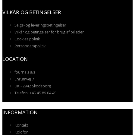
VILKÅR OG BETINGELSER
Salgs- og leveringsbetingelser
Vilkår og betingelser for brug af billeder
Cookies politik
Persondatapolitik
LOCATION
fournais a/s
Enrumvej 7
DK - 2942 Skodsborg
Telefon: +45 45 89 04 45
INFORMATION
Kontakt
Kolofon