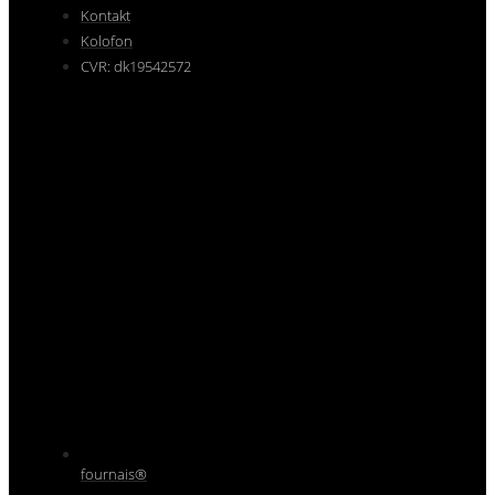
Kontakt
Kolofon
CVR: dk19542572
fournais®