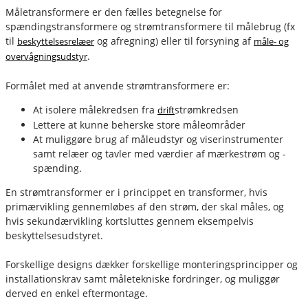
Måletransformere er den fælles betegnelse for
spændingstransformere og strømtransformere til målebrug (fx
til
og afregning) eller til forsyning af
beskyttelsesrelæer
måle- og
.
overvågningsudstyr
Formålet med at anvende strømtransformere er:
At isolere målekredsen fra
strømkredsen
drift
Lettere at kunne beherske store måleområder
At muliggøre brug af måleudstyr og viserinstrumenter
samt relæer og tavler med værdier af mærkestrøm og -
spænding.
En strømtransformer er i princippet en transformer, hvis
primærvikling gennemløbes af den strøm, der skal måles, og
hvis sekundærvikling kortsluttes gennem eksempelvis
beskyttelsesudstyret.
Forskellige designs dækker forskellige monteringsprincipper og
installationskrav samt måletekniske fordringer, og muliggør
derved en enkel eftermontage.