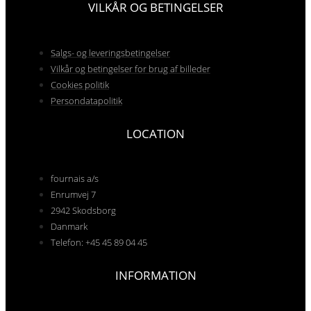
VILKÅR OG BETINGELSER
Salgs- og leveringsbetingelser
Vilkår og betingelser for brug af billeder
Cookies politik
Persondatapolitik
LOCATION
fournais a/s
Enrumvej 7
2942 Skodsborg
Danmark
Telefon: +45 45 89 04 45
INFORMATION