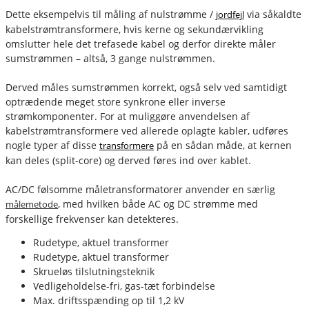
Dette eksempelvis til måling af nulstrømme /
via såkaldte
jordfejl
kabelstrømtransformere, hvis kerne og sekundærvikling
omslutter hele det trefasede kabel og derfor direkte måler
sumstrømmen – altså, 3 gange nulstrømmen.
Derved måles sumstrømmen korrekt, også selv ved samtidigt
optrædende meget store synkrone eller inverse
strømkomponenter. For at muliggøre anvendelsen af
kabelstrømtransformere ved allerede oplagte kabler, udføres
nogle typer af disse
på en sådan måde, at kernen
transformere
kan deles (split-core) og derved føres ind over kablet.
AC/DC følsomme måletransformatorer anvender en særlig
, med hvilken både AC og DC strømme med
målemetode
forskellige frekvenser kan detekteres.
Rudetype, aktuel transformer
Rudetype, aktuel transformer
Skrueløs tilslutningsteknik
Vedligeholdelse-fri, gas-tæt forbindelse
Max. driftsspænding op til 1,2 kV