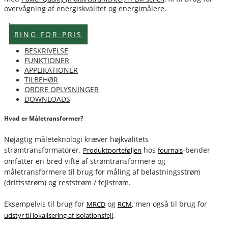
overvågning af energiskvalitet og energimålere.
Lagervare
RING FOR PRIS
BESKRIVELSE
FUNKTIONER
APPLIKATIONER
TILBEHØR
ORDRE OPLYSNINGER
DOWNLOADS
Hvad er Måletransformer?
Nøjagtig måleteknologi kræver højkvalitets
strømtransformatorer.
hos
-bender
Produktporteføljen
fournais
omfatter en bred vifte af strømtransformere og
måletransformere til brug for måling af belastningsstrøm
(driftsstrøm) og reststrøm / fejlstrøm.
Eksempelvis til brug for
og
, men også til brug for
MRCD
RCM
.
udstyr til lokalisering af isolationsfejl