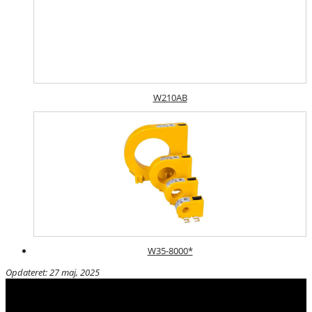
W210AB
W35-8000*
Opdateret: 27 maj, 2025