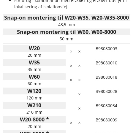
For brug i kombination med EDS461 og EDS491 udstyr til
lokalisering af isolationsfejl
Snap-on montering til W20-W35, W20-W35-8000
43,5 mm
Snap-on montering til W60, W60-8000
50 mm
W20
B98080003
×
×
20 mm
W35
B98080010
×
×
35 mm
W60
B98080018
×
×
60 mm
W120
B98080028
—
×
120 mm
W210
B98080034
—
×
210 mm
W20-8000 *
B98080009
×
×
20 mm