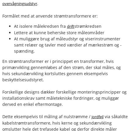
.
overvågningsudstyr
Formålet med at anvende strømtransformere er:
At isolere målekredsen fra
strømkredsen
drift
Lettere at kunne beherske store måleområder
At muliggøre brug af måleudstyr og viserinstrumenter
samt relæer og tavler med værdier af mærkestrøm og -
spænding.
En strømtransformer er i princippet en transformer, hvis
primærvikling gennemløbes af den strøm, der skal måles, og
hvis sekundærvikling kortsluttes gennem eksempelvis
beskyttelsesudstyret.
Forskellige designs dækker forskellige monteringsprincipper og
installationskrav samt måletekniske fordringer, og muliggør
derved en enkel eftermontage.
Dette eksempelvis til måling af nulstrømme /
via såkaldte
jordfejl
kabelstrømtransformere, hvis kerne og sekundærvikling
omslutter hele det trefasede kabel og derfor direkte måler