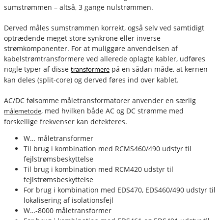
sumstrømmen – altså, 3 gange nulstrømmen.
Derved måles sumstrømmen korrekt, også selv ved samtidigt
optrædende meget store synkrone eller inverse
strømkomponenter. For at muliggøre anvendelsen af
kabelstrømtransformere ved allerede oplagte kabler, udføres
nogle typer af disse
på en sådan måde, at kernen
transformere
kan deles (split-core) og derved føres ind over kablet.
AC/DC følsomme måletransformatorer anvender en særlig
, med hvilken både AC og DC strømme med
målemetode
forskellige frekvenser kan detekteres.
W… måletransformer
Til brug i kombination med RCMS460/490 udstyr til
fejlstrømsbeskyttelse
Til brug i kombination med RCM420 udstyr til
fejlstrømsbeskyttelse
For brug i kombination med EDS470, EDS460/490 udstyr til
lokalisering af isolationsfejl
W…-8000 måletransformer