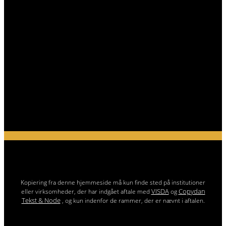
Kopiering fra denne hjemmeside må kun finde sted på institutioner
VISDA
Copydan
eller virksomheder, der har indgået aftale med
og
Tekst & Node
, og kun indenfor de rammer, der er nævnt i aftalen.