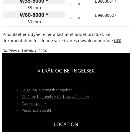
W35-8000 *
B98080017
×
×
35 mm
W60-8000 *
B98080027
×
×
60 mm
Produktet er udgået eller afløst af et andet produkt. Se
dokumentation for denne vare i vores downloadområde
HER
Opdateret: 3 oktober, 2024
VILKÅR OG BETINGELSER
Salgs- og leveringsbetingelser
Vilkår og betingelser for brug af billeder
Cookies politik
Persondatapolitik
LOCATION