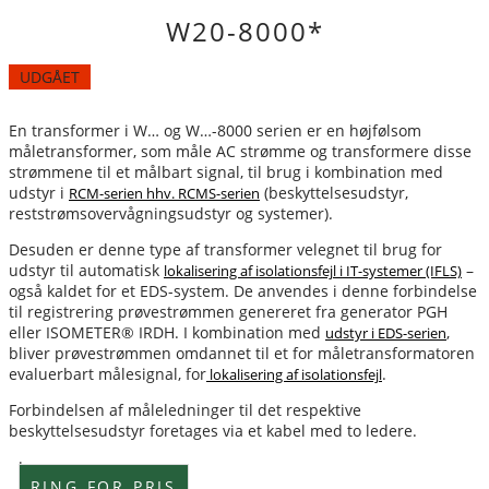
W20-8000*
UDGÅET
En transformer i W… og W…-8000 serien er en højfølsom
måletransformer, som måle AC strømme og transformere disse
strømmene til et målbart signal, til brug i kombination med
udstyr i
(beskyttelsesudstyr,
RCM-serien hhv. RCMS-serien
reststrømsovervågningsudstyr og systemer).
Desuden er denne type af transformer velegnet til brug for
udstyr til automatisk
–
lokalisering af isolationsfejl i IT-systemer (IFLS)
også kaldet for et EDS-system. De anvendes i denne forbindelse
til registrering prøvestrømmen genereret fra generator PGH
eller ISOMETER® IRDH. I kombination med
,
udstyr i EDS-serien
bliver prøvestrømmen omdannet til et for måletransformatoren
evaluerbart målesignal, for
.
lokalisering af isolationsfejl
Forbindelsen af måleledninger til det respektive
beskyttelsesudstyr foretages via et kabel med to ledere.
Lagervare
RING FOR PRIS