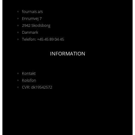
fournais a/s
Enrumvej 7
2942 Skodsborg
Danmark
Telefon: +45 45 89 04 45
INFORMATION
Kontakt
Kolofon
CVR: dk19542572