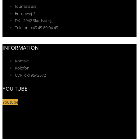
fournais a/s
Enrumvej 7
DK - 2942 Skodsborg
Telefon: +45 45 89 04 45
INFORMATION
Kontakt
Kolofon
CVR: dk19542572
YOU TUBE
Youtube