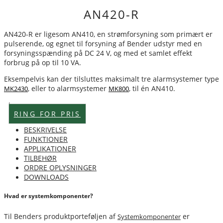
AN420-R
AN420-R er ligesom AN410, en strømforsyning som primært er
pulserende, og egnet til forsyning af Bender udstyr med en
forsyningsspænding på DC 24 V, og med et samlet effekt
forbrug på op til 10 VA.
Eksempelvis kan der tilsluttes maksimalt tre alarmsystemer type
, eller to alarmsystemer
, til én AN410.
MK2430
MK800
Lagervare
RING FOR PRIS
BESKRIVELSE
FUNKTIONER
APPLIKATIONER
TILBEHØR
ORDRE OPLYSNINGER
DOWNLOADS
Hvad er systemkomponenter?
Til Benders produktporteføljen af
er
Systemkomponenter