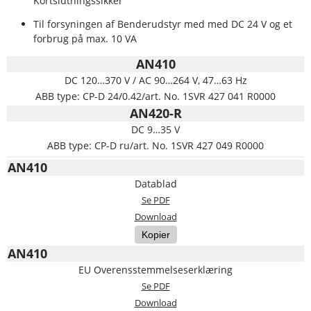
Kortslutningssikker
Til forsyningen af Benderudstyr med med DC 24 V og et
forbrug på max. 10 VA
AN410
DC 120…370 V / AC 90…264 V, 47…63 Hz
ABB type: CP-D 24/0.42/art. No. 1SVR 427 041 R0000
AN420-R
DC 9…35 V
ABB type: CP-D ru/art. No. 1SVR 427 049 R0000
AN410
Datablad
Se PDF
Download
Kopier
AN410
EU Overensstemmelseserklæring
Se PDF
Download