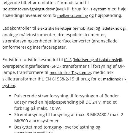
følgende tilbehør omfattet: Formodstand til
(
) til brug for
med høje
isolationsovervågningsudstyr
IMD
IT-system
spændingsniveauer som fx
og højspænding.
mellemspænding
Ladekontroller til
(
) og
,
elektriske køretøjer
e-mobilitet
ladeteknologi
analoge måleinstrumenter, drejespoleinstrumenter,
strømforsyningsenheder, interfacekonverter (grænseflade
omformere) og interfacerepeter.
Endvidere udvidelsesmodul til
(
),
IFLS
lokalisering af isolationsfejl
overspændingsafledere (SPD), transformer til forsyning af OP-
lampe, transformere til
, medicinsk
medicinske IT-systemer
skilletransformer iht. EN 61558-2-15 til brug for et
medicinsk IT-
.
system
fournais-bender
Pulserende strømforsyning til forsyningen af Bender
udstyr med en hjælpespænding på DC 24 V, med et
forbrug på maks. 10 VA
Strømforsyning til forsyning af max. 3 MK2430 / max. 2
MK800 alarmsystemer
Beskyttet mod tomgang-, overbelastning og