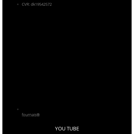
CVR: dk19542572
fournais®
YOU TUBE