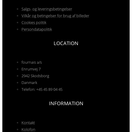
Salgs- og leveringsbetingelser
Vilkår og betingelser for brug af billeder
Cookies politik
Persondatapolitik
LOCATION
fournais a/s
Enrumvej 7
2942 Skodsborg
Danmark
Telefon: +45 45 89 04 45
INFORMATION
Kontakt
Kolofon