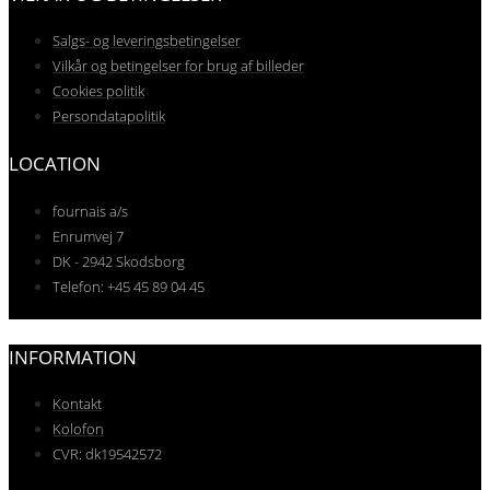
Salgs- og leveringsbetingelser
Vilkår og betingelser for brug af billeder
Cookies politik
Persondatapolitik
LOCATION
fournais a/s
Enrumvej 7
DK - 2942 Skodsborg
Telefon: +45 45 89 04 45
INFORMATION
Kontakt
Kolofon
CVR: dk19542572