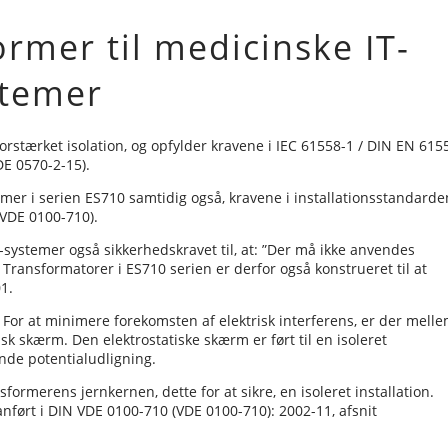
rmer til medicinske IT-
stemer
orstærket isolation, og opfylder kravene i IEC 61558-1 / DIN EN 615
DE 0570-2-15).
emer i serien ES710 samtidig også, kravene i installationsstandarde
VDE 0100-710).
-systemer også sikkerhedskravet til, at: ”Der må ikke anvendes
Transformatorer i ES710 serien er derfor også konstrueret til at
1.
. For at minimere forekomsten af elektrisk interferens, er der mell
k skærm. Den elektrostatiske skærm er ført til en isoleret
nde potentialudligning.
sformerens jernkernen, dette for at sikre, en isoleret installation.
ført i DIN VDE 0100-710 (VDE 0100-710): 2002-11, afsnit