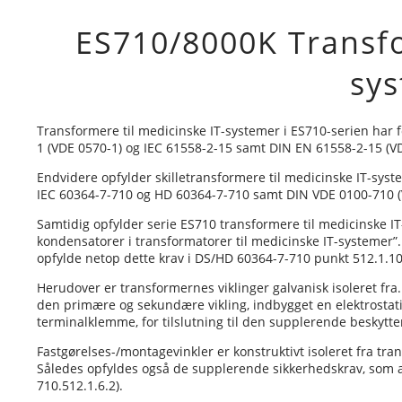
ES710/8000K Transfo
sy
Transformere til medicinske IT-systemer i ES710-serien har f
1 (VDE 0570-1) og IEC 61558-2-15 samt DIN EN 61558-2-15 (V
Endvidere opfylder skilletransformere til medicinske IT-syst
IEC 60364-7-710 og HD 60364-7-710 samt DIN VDE 0100-710 (
Samtidig opfylder serie ES710 transformere til medicinske IT
kondensatorer i transformatorer til medicinske IT-systemer”. 
opfylde netop dette krav i DS/HD 60364-7-710 punkt 512.1.10
Herudover er transformernes viklinger galvanisk isoleret fra
den primære og sekundære vikling, indbygget en elektrostatis
terminalklemme, for tilslutning til den supplerende beskytte
Fastgørelses-/montagevinkler er konstruktivt isoleret fra tran
Således opfyldes også de supplerende sikkerhedskrav, som an
710.512.1.6.2).