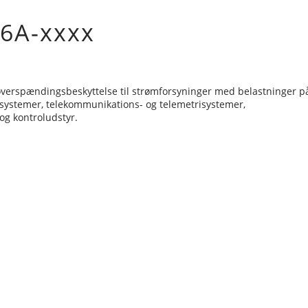
6A-xxxx
r overspændingsbeskyttelse til strømforsyninger med belastninger p
hedssystemer, telekommunikations- og telemetrisystemer,
og kontroludstyr.