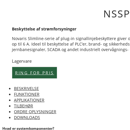
NSSP
Beskyttelse af strømforsyninger
Novaris Slimline-serie af plug-in signallinjebeskyttere give
op til 6 A. Ideel til beskyttelse af PLC’er, brand- og sikker
jernbanesignaler, SCADA og andet industrielt overvågnings- 
Lagervare
RING FOR PRIS
BESKRIVELSE
FUNKTIONER
APPLIKATIONER
TILBEHØR
ORDRE OPLYSNINGER
DOWNLOADS
Hvad er systemkomponenter?