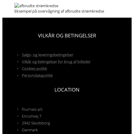
Eksempel på overvågning af afbrudte strømkredse
VILKÅR OG BETINGELSER
Salgs- og leveringsbetingelser
Vilkår og betingelser for brug af billeder
Cookies politik
Persondatapolitik
LOCATION
fournais a/s
Enrumvej 7
2942 Skodsborg
Danmark