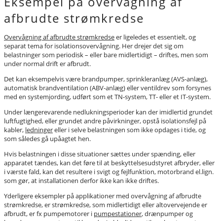
Eksempel på overvågning af
afbrudte strømkredse
Overvågning af afbrudte strømkredse
er ligeledes et essentielt, og
separat tema for isolationsovervågning. Her drejer det sig om
belastninger som periodisk – eller bare midlertidigt – driftes, men som
under normal drift er afbrudt.
Det kan eksempelvis være brandpumper, sprinkleranlæg (AVS-anlæg),
automatisk brandventilation (ABV-anlæg) eller ventildrev som forsynes
med en systemjording, udført som et TN-system, TT- eller et IT-system.
Under længerevarende nedlukningsperioder kan der imidlertid grundet
luftfugtighed, eller grundet andre påvirkninger, opstå isolationsfejl på
kabler,
ledninger
eller i selve belastningen som ikke opdages i tide, og
som således gå upåagtet hen.
Hvis belastningen i disse situationer sættes under spænding, eller
apparatet tændes, kan det føre til at beskyttelsesudstyret afbryder, eller
i værste fald, kan det resultere i svigt og fejlfunktion, motorbrand el.lign.
som gør, at installationen derfor ikke kan ikke driftes.
Yderligere eksempler på applikationer med overvågning af afbrudte
strømkredse, er strømkredse, som midlertidigt eller altovervejende er
afbrudt, er fx pumpemotorer i
pumpestationer
, drænpumper og