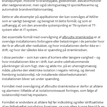
brandpumper, motorer til brandspjæld, glideventiler, elevatormotorer
eller nødgeneratorer, men også sikringsanlæg til sporskiftevarme og
automatisk brandventilationsanlæg.
Dette er alle eksempler på applikationer der kan overvåges af IMD’er
som er særligt beregnet- og beregnet til dette formål, og som er
uafhængig af, om den anvendte systemjording er TN-system et TT-
system eller et IT-system.
Det essentielle formål med overvågning af
afbrudte strømkredse
er at
overvåge installationens forbrugere eller belastningen i de perioder hvor
der fx er afbrudt eller nedlukket, og hvor installationen derfor ikke er i
drift, og hvor der således ikke er spænding på strømkredsen.
I disse perioder – som kan være af kortere eller længere varighed – og
hvor installationen ikke er i drift, kan andre udefrakommende
påvirkninger så som fugt, støv og ælde mv. på en uhensigtsmæssig
måde, påvirke den elektriske isolation i negativ retning, og derved
frembring isolationsfejl, når installerede sikkerhedsmateriel i
installationen bliver sat under spænding.
Formålet med overvågning af afbrudte strømkredse er derfor at afsløre
og alarmere i tilfælde af at isolationsniveauet forringes, som følge af
isolationsfejl med høj impedans.
Formålet er endvidere at afsløre fejl før indkobling og/eller idriftsættelse
af en fejlbehæftet installation foretages, og som ellers kunne føre til fx en