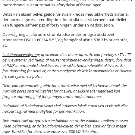
motorbrand, eller automatisk afbrydelse af forsyningen.
Dette kan eksempelvis gælde for strømkredse med sikkerhedsmateriel,
der normalt gøres spændingsløst for at sikre, at sikkerhedsmateriellet
kan fungere uafhængigt af forsyningen under en nødsituation.
Overvågning af afbrudte strømkredse er derfor også beskrevet i
standarden DS/HD 60364-5-53, og fremgår af afsnit 538.3 hvor der står,
at:
Isolationsovervågning
af strømkredse, der er afbrudt, kan foretages i TN-, TT-
og IT-systemer ved hjælp af IMD’er (isolationsovervågningsudstyr), forudsat
at IMD’en automatisk deaktiveres, når sikkerhedsmateriellet aktiveres. En
forudsætning for dette er, at de overvågede elektriske strømkredse er isoleret
fra alle systemets poler.
Dette kan eksempelvis gælde for strømkredse med sikkerhedsmateriel, der
normalt gøres spændingsløst for at sikre, at sikkerhedsmateriellet kan
fungere uafhængigt af forsyningen under nødsituationen.
Reduktion af isolationsniveaet skal indikeres lokalt enten ved et visuelt eller
hørbart signal med mulighed for fjernindikation.
Hvis materiellet afbrydes fra installationen under isolationsmåleprocessen
uden belastning, er de isolationsniveauer, der måles, sædvanligvis meget
høje. Tærsklen for alarm bør være over 300 kΩ (kilo ohm).