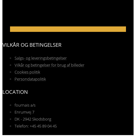
VILKÅR OG BETINGELSER
Salgs- og leveringsbetingelser
Vilkår og betingelser for brug af billeder
Cookies politik
Persondatapolitik
LOCATION
fournais a/s
Enrumvej 7
DK - 2942 Skodsborg
Telefon: +45 45 89 04 45