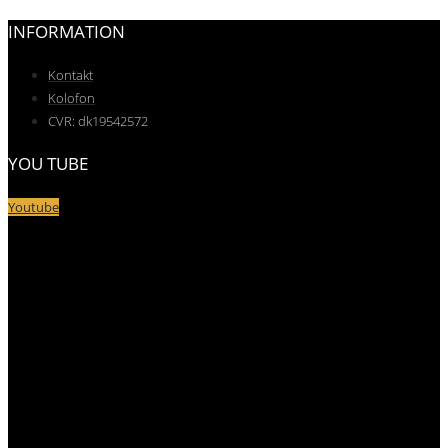
INFORMATION
Kontakt
Kolofon
CVR: dk19542572
YOU TUBE
Youtube