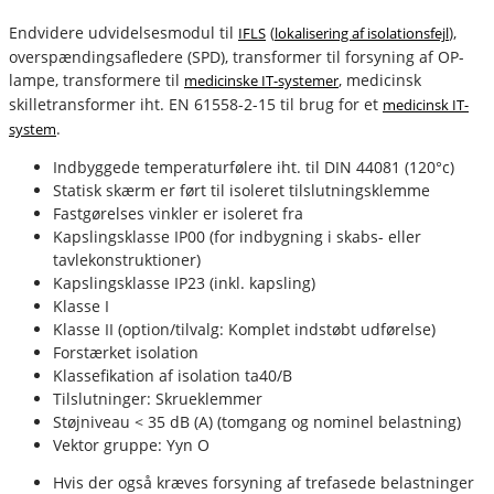
Endvidere udvidelsesmodul til
(
),
IFLS
lokalisering af isolationsfejl
overspændingsafledere (SPD), transformer til forsyning af OP-
lampe, transformere til
, medicinsk
medicinske IT-systemer
skilletransformer iht. EN 61558-2-15 til brug for et
medicinsk IT-
.
system
fournais-bender
Indbyggede temperaturfølere iht. til DIN 44081 (120°c)
Statisk skærm er ført til isoleret tilslutningsklemme
Fastgørelses vinkler er isoleret fra
Kapslingsklasse IP00 (for indbygning i skabs- eller
tavlekonstruktioner)
Kapslingsklasse IP23 (inkl. kapsling)
Klasse I
Klasse II (option/tilvalg: Komplet indstøbt udførelse)
Forstærket isolation
Klassefikation af isolation ta40/B
Tilslutninger: Skrueklemmer
Støjniveau < 35 dB (A) (tomgang og nominel belastning)
Vektor gruppe: Yyn O
Hvis der også kræves forsyning af trefasede belastninger