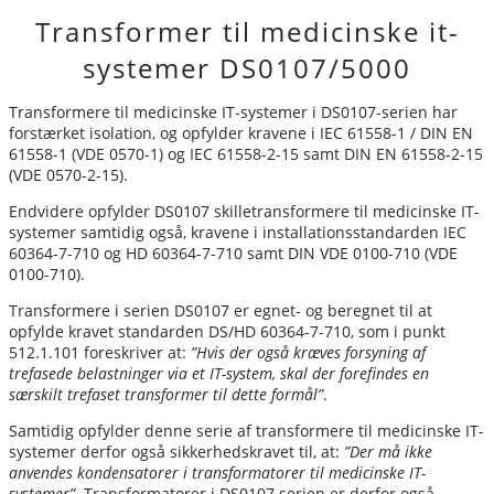
Transformer til medicinske it-
systemer DS0107/5000
Transformere til medicinske IT-systemer i DS0107-serien har
forstærket isolation, og opfylder kravene i IEC 61558-1 / DIN EN
61558-1 (VDE 0570-1) og IEC 61558-2-15 samt DIN EN 61558-2-15
(VDE 0570-2-15).
Endvidere opfylder DS0107 skilletransformere til medicinske IT-
systemer samtidig også, kravene i installationsstandarden IEC
60364-7-710 og HD 60364-7-710 samt DIN VDE 0100-710 (VDE
0100-710).
Transformere i serien DS0107 er egnet- og beregnet til at
opfylde kravet standarden DS/HD 60364-7-710, som i punkt
512.1.101 foreskriver at:
”Hvis der også kræves forsyning af
trefasede belastninger via et IT-system, skal der forefindes en
særskilt trefaset transformer til dette formål”
.
Samtidig opfylder denne serie af transformere til medicinske IT-
systemer derfor også sikkerhedskravet til, at:
”Der må ikke
anvendes kondensatorer i transformatorer til medicinske IT-
systemer”
. Transformatorer i DS0107 serien er derfor også