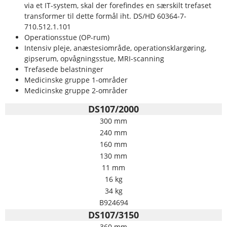
via et IT-system, skal der forefindes en særskilt trefaset
transformer til dette formål iht. DS/HD 60364-7-
710.512.1.101
Operationsstue (OP-rum)
Intensiv pleje, anæstesiområde, operationsklargøring,
gipserum, opvågningsstue, MRI-scanning
Trefasede belastninger
Medicinske gruppe 1-områder
Medicinske gruppe 2-områder
DS107/2000
300 mm
240 mm
160 mm
130 mm
11 mm
16 kg
34 kg
B924694
DS107/3150
360 mm