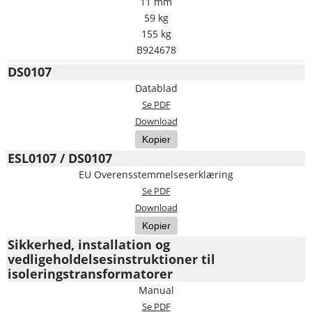
11 mm
59 kg
155 kg
B924678
DS0107
Datablad
Se PDF
Download
Kopier
ESL0107 / DS0107
EU Overensstemmelseserklæring
Se PDF
Download
Kopier
Sikkerhed, installation og
vedligeholdelsesinstruktioner til
isoleringstransformatorer
Manual
Se PDF