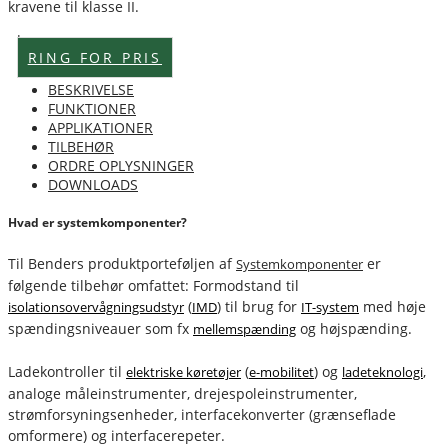
kravene til klasse II.
Lagervare
RING FOR PRIS
BESKRIVELSE
FUNKTIONER
APPLIKATIONER
TILBEHØR
ORDRE OPLYSNINGER
DOWNLOADS
Hvad er systemkomponenter?
Til Benders produktporteføljen af
er
Systemkomponenter
følgende tilbehør omfattet: Formodstand til
(
) til brug for
med høje
isolationsovervågningsudstyr
IMD
IT-system
spændingsniveauer som fx
og højspænding.
mellemspænding
Ladekontroller til
(
) og
,
elektriske køretøjer
e-mobilitet
ladeteknologi
analoge måleinstrumenter, drejespoleinstrumenter,
strømforsyningsenheder, interfacekonverter (grænseflade
omformere) og interfacerepeter.