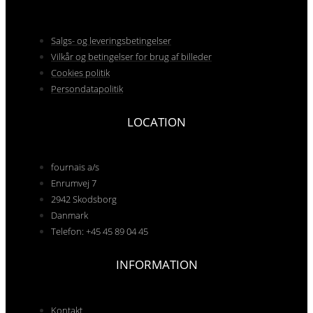
Salgs- og leveringsbetingelser
Vilkår og betingelser for brug af billeder
Cookies politik
Persondatapolitik
LOCATION
fournais a/s
Enrumvej 7
2942 Skodsborg
Danmark
Telefon: +45 45 89 04 45
INFORMATION
Kontakt