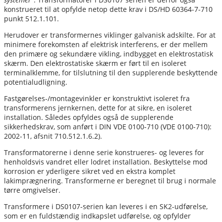
konstrueret til at opfylde netop dette krav i DS/HD 60364-7-710
punkt 512.1.101.
Herudover er transformernes viklinger galvanisk adskilte. For at
minimere forekomsten af elektrisk interferens, er der mellem
den primære og sekundære vikling, indbygget en elektrostatisk
skærm. Den elektrostatiske skærm er ført til en isoleret
terminalklemme, for tilslutning til den supplerende beskyttende
potentialudligning.
Fastgørelses-/montagevinkler er konstruktivt isoleret fra
transformerens jernkernen, dette for at sikre, en isoleret
installation. Således opfyldes også de supplerende
sikkerhedskrav, som anført i DIN VDE 0100-710 (VDE 0100-710):
2002-11, afsnit 710.512.1.6.2).
Transformatorerne i denne serie konstrueres- og leveres for
henholdsvis vandret eller lodret installation. Beskyttelse mod
korrosion er yderligere sikret ved en ekstra komplet
lakimprægnering. Transformerne er beregnet til brug i normale
tørre omgivelser.
Transformere i DS0107-serien kan leveres i en SK2-udførelse,
som er en fuldstændig indkapslet udførelse, og opfylder