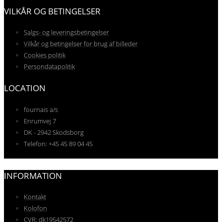
VILKÅR OG BETINGELSER
Salgs- og leveringsbetingelser
Vilkår og betingelser for brug af billeder
Cookies politik
Persondatapolitik
LOCATION
fournais a/s
Enrumvej 7
DK - 2942 Skodsborg
Telefon: +45 45 89 04 45
INFORMATION
Kontakt
Kolofon
CVR: dk19542572