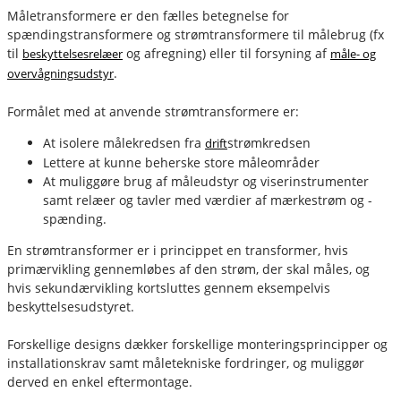
Måletransformere er den fælles betegnelse for
spændingstransformere og strømtransformere til målebrug (fx
til
og afregning) eller til forsyning af
beskyttelsesrelæer
måle- og
.
overvågningsudstyr
Formålet med at anvende strømtransformere er:
At isolere målekredsen fra
strømkredsen
drift
Lettere at kunne beherske store måleområder
At muliggøre brug af måleudstyr og viserinstrumenter
samt relæer og tavler med værdier af mærkestrøm og -
spænding.
En strømtransformer er i princippet en transformer, hvis
primærvikling gennemløbes af den strøm, der skal måles, og
hvis sekundærvikling kortsluttes gennem eksempelvis
beskyttelsesudstyret.
Forskellige designs dækker forskellige monteringsprincipper og
installationskrav samt måletekniske fordringer, og muliggør
derved en enkel eftermontage.