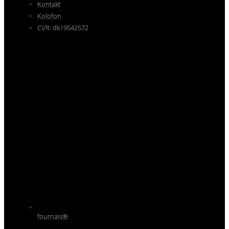
Kontakt
Kolofon
CVR: dk19542572
fournais®