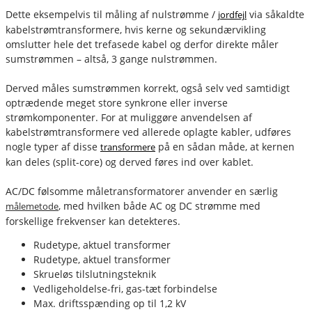
Dette eksempelvis til måling af nulstrømme /
via såkaldte
jordfejl
kabelstrømtransformere, hvis kerne og sekundærvikling
omslutter hele det trefasede kabel og derfor direkte måler
sumstrømmen – altså, 3 gange nulstrømmen.
Derved måles sumstrømmen korrekt, også selv ved samtidigt
optrædende meget store synkrone eller inverse
strømkomponenter. For at muliggøre anvendelsen af
kabelstrømtransformere ved allerede oplagte kabler, udføres
nogle typer af disse
på en sådan måde, at kernen
transformere
kan deles (split-core) og derved føres ind over kablet.
AC/DC følsomme måletransformatorer anvender en særlig
, med hvilken både AC og DC strømme med
målemetode
forskellige frekvenser kan detekteres.
Rudetype, aktuel transformer
Rudetype, aktuel transformer
Skrueløs tilslutningsteknik
Vedligeholdelse-fri, gas-tæt forbindelse
Max. driftsspænding op til 1,2 kV