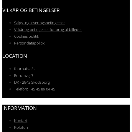
VILKÅR OG BETINGELSER
Salgs- og leveringsbetingelser
Vilkår og betingelser for brug af billeder
Cookies politik
Persondatapolitik
LOCATION
fournais a/s
Enrumvej 7
DK - 2942 Skodsborg
Telefon: +45 45 89 04 45
INFORMATION
Kontakt
Kolofon