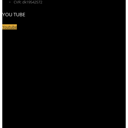
CVR: dk19542572
YOU TUBE
Youtube