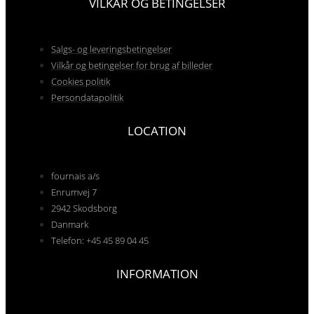
VILKÅR OG BETINGELSER
Salgs- og leveringsbetingelser
Vilkår og betingelser for brug af billeder
Cookies politik
Persondatapolitik
LOCATION
fournais a/s
Enrumvej 7
2942 Skodsborg
Danmark
Telefon: +45 45 89 04 45
INFORMATION