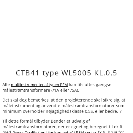
CTB41 type WL500­5 KL.0,5
Alle
kan tilsluttes gængse
multiinstrumenter af typen PEM
målestrømtransformere (/1A eller /5A).
Det skal dog bemærkes, at den projekterende skal sikre sig, at
måleinstrument og anvendte målestrømtransformatorer som
minimum overholder nøjagtighedsklasse 0,5S, eller bedre. 7
Til dette formål tilbyder Bender et udvalg af
målestrømtransformatorer, der er egnet og beregnet til drift
med
, fx til brug for
Power Quality (multiinstrumenter) i PEM-serien