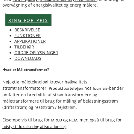
overvågning af energiskvalitet og energimålere.
Lagervare
RING FOR PRIS
BESKRIVELSE
FUNKTIONER
APPLIKATIONER
TILBEHØR
ORDRE OPLYSNINGER
DOWNLOADS
Hvad er Måletransformer?
Nøjagtig måleteknologi kræver højkvalitets
strømtransformatorer.
hos
-bender
Produktporteføljen
fournais
omfatter en bred vifte af strømtransformere og
måletransformere til brug for måling af belastningsstrøm
(driftsstrøm) og reststrøm / fejlstrøm.
Eksempelvis til brug for
og
, men også til brug for
MRCD
RCM
.
udstyr til lokalisering af isolationsfejl