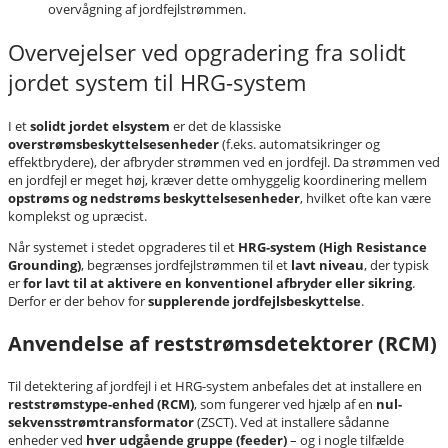
overvågning af jordfejlstrømmen.
Overvejelser ved opgradering fra solidt
jordet system til HRG-system
I et
solidt jordet elsystem
er det de klassiske
overstrømsbeskyttelsesenheder
(f.eks. automatsikringer og
effektbrydere), der afbryder strømmen ved en jordfejl. Da strømmen ved
en jordfejl er meget høj, kræver dette omhyggelig koordinering mellem
opstrøms og nedstrøms beskyttelsesenheder
, hvilket ofte kan være
komplekst og upræcist.
Når systemet i stedet opgraderes til et
HRG-system (High Resistance
Grounding)
, begrænses jordfejlstrømmen til et
lavt niveau
, der typisk
er
for lavt til at aktivere en konventionel afbryder eller sikring
.
Derfor er der behov for
supplerende jordfejlsbeskyttelse
.
Anvendelse af reststrømsdetektorer (RCM)
Til detektering af jordfejl i et HRG-system anbefales det at installere en
reststrømstype-enhed (RCM)
, som fungerer ved hjælp af en
nul-
sekvensstrømtransformator
(ZSCT). Ved at installere sådanne
enheder ved
hver udgående gruppe (feeder)
– og i nogle tilfælde