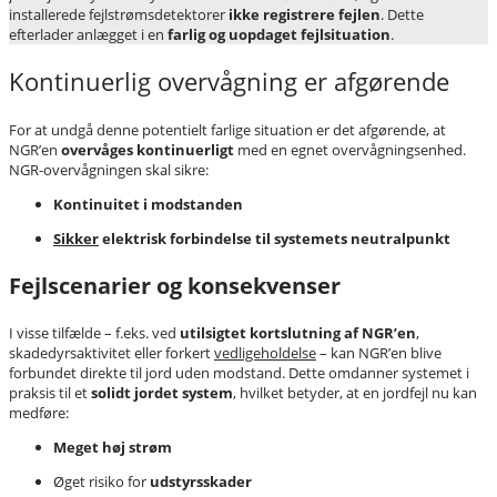
installerede fejlstrømsdetektorer
ikke registrere fejlen
. Dette
efterlader anlægget i en
farlig og uopdaget fejlsituation
.
Kontinuerlig overvågning er afgørende
For at undgå denne potentielt farlige situation er det afgørende, at
NGR’en
overvåges kontinuerligt
med en egnet overvågningsenhed.
NGR-overvågningen skal sikre:
Kontinuitet i modstanden
Sikker
elektrisk forbindelse til systemets neutralpunkt
Fejlscenarier og konsekvenser
I visse tilfælde – f.eks. ved
utilsigtet kortslutning af NGR’en
,
skadedyrsaktivitet eller forkert
vedligeholdelse
– kan NGR’en blive
forbundet direkte til jord uden modstand. Dette omdanner systemet i
praksis til et
solidt jordet system
, hvilket betyder, at en jordfejl nu kan
medføre:
Meget høj strøm
Øget risiko for
udstyrsskader