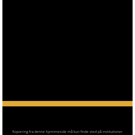
Kopiering fra denne hjemmeside må kun finde sted på institutioner