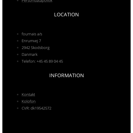
Persondatapolitik
LOCATION
fournais a/s
Enrumvej 7
2942 Skodsborg
Danmark
Telefon: +45 45 89 04 45
INFORMATION
Kontakt
Kolofon
CVR: dk19542572