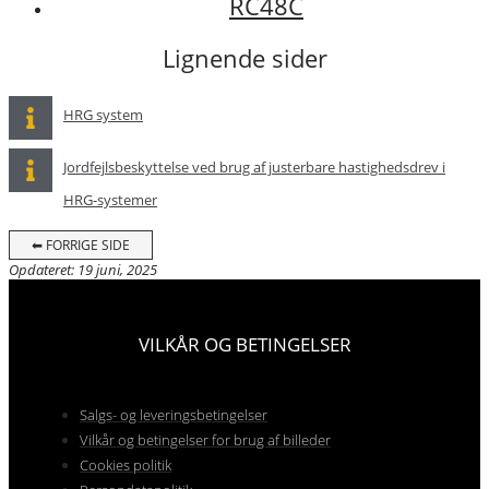
RC48C
Lignende sider
HRG system
Jordfejlsbeskyttelse ved brug af justerbare hastighedsdrev i
HRG-systemer
⬅ FORRIGE SIDE
Opdateret: 19 juni, 2025
VILKÅR OG BETINGELSER
Salgs- og leveringsbetingelser
Vilkår og betingelser for brug af billeder
Cookies politik