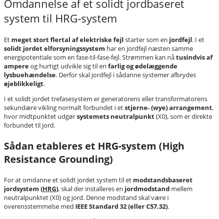
Omdannelse af et solidt jordbaseret
system til HRG-system
Et
meget stort flertal af elektriske fejl
starter som en
jordfejl
. I et
solidt jordet elforsyningssystem
har en jordfejl næsten samme
energipotentiale som en fase-til-fase-fejl. Strømmen kan nå
tusindvis af
ampere
og hurtigt udvikle sig til en
farlig og ødelæggende
lysbuehændelse
. Derfor skal jordfejl i sådanne systemer afbrydes
øjeblikkeligt
.
I et solidt jordet trefasesystem er generatorens eller transformatorens
sekundære vikling normalt forbundet i et
stjerne- (wye) arrangement
,
hvor midtpunktet udgør
systemets neutralpunkt
(X0), som er direkte
forbundet til jord.
Sådan etableres et HRG-system (High
Resistance Grounding)
For at omdanne et solidt jordet system til et
modstandsbaseret
jordsystem (
HRG
)
, skal der installeres en
jordmodstand
mellem
neutralpunktet (X0) og jord. Denne modstand skal være i
overensstemmelse med
IEEE Standard 32 (eller C57.32)
.