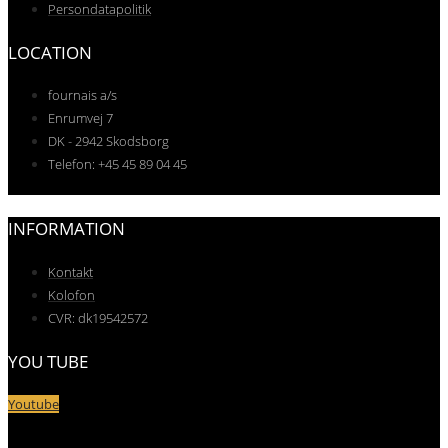
Persondatapolitik
LOCATION
fournais a/s
Enrumvej 7
DK - 2942 Skodsborg
Telefon: +45 45 89 04 45
INFORMATION
Kontakt
Kolofon
CVR: dk19542572
YOU TUBE
Youtube