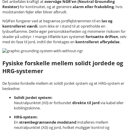
Det anbefales kraftigt at
overvåge NGR’en (Neutral Grounding
Resistor)
for kontinuitet, og at generere
alarm eller frakobling
, hvis
modstanden fejler eller bliver afbrudt.
NGR’en fungerer ved at begrænse jordfejlstrømmen til en
lav og
kontrolleret værdi
, som ikke er i stand til at opretholde en
lysbueflamme. Dette øger personsikkerheden og minimerer risikoen for
skader på udstyr. I mange tilfælde kan systemet
fortsætte driften
, selv
med én fase til jord, indtil der foretages en
kontrolleret afbrydelse
.
Fysiske forskelle mellem solidt jordede og
HRG-systemer
De fysiske forskelle mellem et solidt jordet system og et HRG-system er
beskedne:
Solidt jordet system:
Neutralpunktet (X0) er forbundet
direkte til jord
via kabel eller
koblingsskinne.
HRG-system:
En
strømbegrænsende modstand
installeres mellem
neutralpunktet (X0) og jord, hvilket muliggør kontrol og