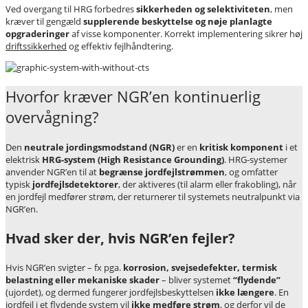
Ved overgang til HRG forbedres
sikkerheden og selektiviteten
, men
kræver til gengæld
supplerende beskyttelse og nøje planlagte
opgraderinger
af visse komponenter. Korrekt implementering sikrer høj
driftssikkerhed
og effektiv fejlhåndtering.
Hvorfor kræver NGR’en kontinuerlig
overvågning?
Den
neutrale jordingsmodstand (NGR)
er en
kritisk komponent
i et
elektrisk
HRG-system (High Resistance Grounding)
. HRG-systemer
anvender NGR’en til at
begrænse jordfejlstrømmen
, og omfatter
typisk
jordfejlsdetektorer
, der aktiveres (til alarm eller frakobling), når
en jordfejl medfører strøm, der returnerer til systemets neutralpunkt via
NGR’en.
Hvad sker der, hvis NGR’en fejler?
Hvis NGR’en svigter – fx pga.
korrosion, svejsedefekter, termisk
belastning eller mekaniske skader
– bliver systemet
“flydende”
(ujordet), og dermed fungerer jordfejlsbeskyttelsen
ikke længere
. En
jordfejl i et flydende system vil
ikke medføre strøm
, og derfor vil de