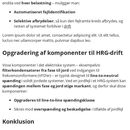
endda ved
hver belastning
– muliggør man:
Automatiseret fejlidentifikation
Selektive afbrydelser
, så kun den fejlramte kreds afbrydes, og
resten af systemet forbliver i
drift
Lorem ipsum dolor sit amet, consectetur adipiscing elit. Ut elit tellus,
luctus nec ullamcorper mattis, pulvinar dapibus leo.
Opgradering af komponenter til HRG-drift
Visse komponenter i det elektriske system – eksempelvis
filterkondensatorer fra fase til jord
ved indgangen til
frekvensomformere (VFD’er) – er typisk designet til
line-to-neutral
spænding
i solidt jordede systemer. Ved en jordfejl i et HRG-system kan
spændingen mellem fase og jord stige markant
, og derfor skal disse
komponenter:
Opgraderes til line-to-line spændingsklasse
Sikres mod
overspænding og beskadigelse
i tilfælde af jordfejl
Konklusion