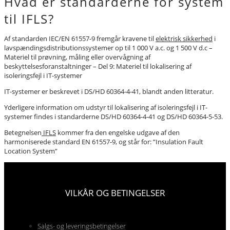
Hvad er standarderne for system
til IFLS?
Af standarden IEC/EN 61557-9 fremgår kravene til
elektrisk sikkerhed
i
lavspændingsdistributionssystemer op til 1 000 V a.c. og 1 500 V d.c –
Materiel til prøvning, måling eller overvågning af
beskyttelsesforanstaltninger – Del 9: Materiel til lokalisering af
isoleringsfejl i IT-systemer
IT-systemer er beskrevet i DS/HD 60364-4-41, blandt anden litteratur.
Yderligere information om udstyr til lokalisering af isoleringsfejl i IT-
systemer findes i standarderne DS/HD 60364-4-41 og DS/HD 60364-5-53.
Betegnelsen
IFLS
kommer fra den engelske udgave af den
harmoniserede standard EN 61557-9, og står for: ”Insulation Fault
Location System”
VILKÅR OG BETINGELSER
Salgs- og leveringsbetingelser