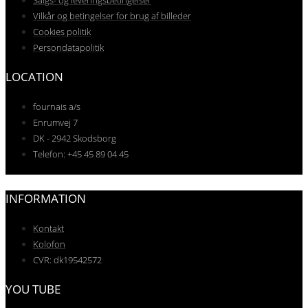
Vilkår og betingelser for brug af billeder
Cookies politik
Persondatapolitik
LOCATION
fournais a/s
Enrumvej 7
DK - 2942 Skodsborg
Telefon: +45 45 89 04 45
INFORMATION
Kontakt
Kolofon
CVR: dk19542572
YOU TUBE