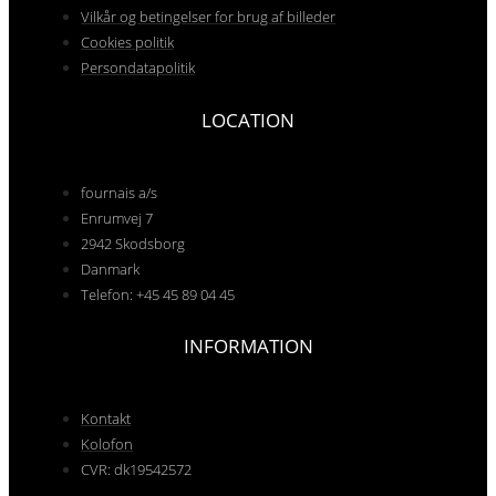
Vilkår og betingelser for brug af billeder
Cookies politik
Persondatapolitik
LOCATION
fournais a/s
Enrumvej 7
2942 Skodsborg
Danmark
Telefon: +45 45 89 04 45
INFORMATION
Kontakt
Kolofon
CVR: dk19542572