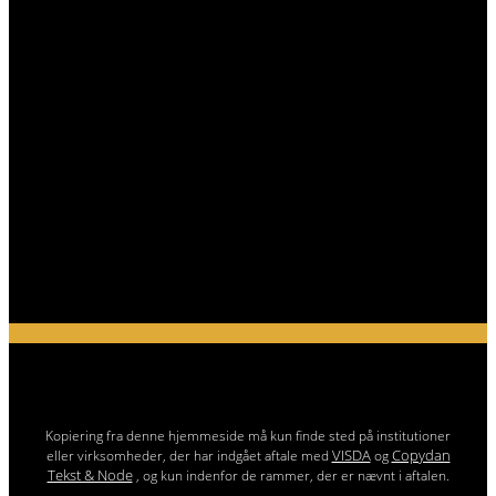
Kopiering fra denne hjemmeside må kun finde sted på institutioner
VISDA
Copydan
eller virksomheder, der har indgået aftale med
og
Tekst & Node
, og kun indenfor de rammer, der er nævnt i aftalen.