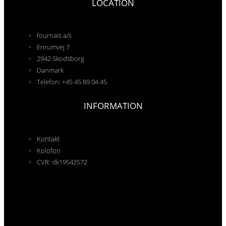
LOCATION
fournais a/s
Enrumvej 7
2942 Skodsborg
Danmark
Telefon: +45 45 89 04 45
INFORMATION
Kontakt
Kolofon
CVR: dk19542572