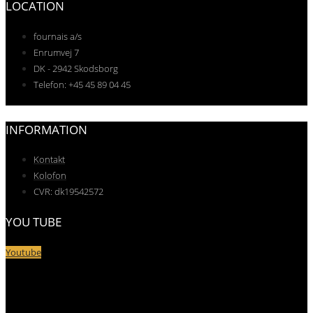
LOCATION
fournais a/s
Enrumvej 7
DK - 2942 Skodsborg
Telefon: +45 45 89 04 45
INFORMATION
Kontakt
Kolofon
CVR: dk19542572
YOU TUBE
Youtube