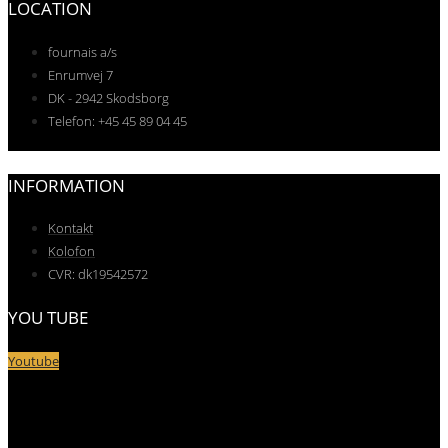
LOCATION
fournais a/s
Enrumvej 7
DK - 2942 Skodsborg
Telefon: +45 45 89 04 45
INFORMATION
Kontakt
Kolofon
CVR: dk19542572
YOU TUBE
Youtube