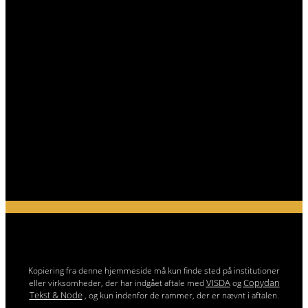
Kopiering fra denne hjemmeside må kun finde sted på institutioner
VISDA
Copydan
eller virksomheder, der har indgået aftale med
og
Tekst & Node
, og kun indenfor de rammer, der er nævnt i aftalen.