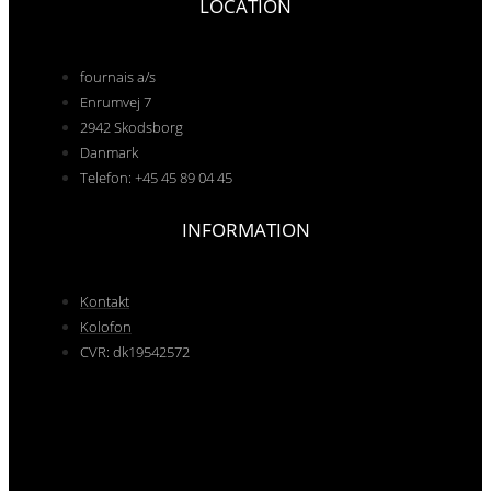
LOCATION
fournais a/s
Enrumvej 7
2942 Skodsborg
Danmark
Telefon: +45 45 89 04 45
INFORMATION
Kontakt
Kolofon
CVR: dk19542572